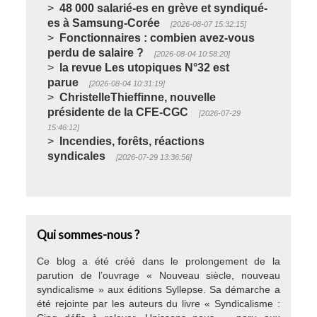
48 000 salarié-es en grève et syndiqué-
es à Samsung-Corée
2026-08-07 15:32:15
Fonctionnaires : combien avez-vous
perdu de salaire ?
2026-08-04 10:58:20
la revue Les utopiques N°32 est
parue
2026-08-04 10:31:19
ChristelleThieffinne, nouvelle
présidente de la CFE-CGC
2026-07-29
15:46:12
Incendies, forêts, réactions
syndicales
2026-07-29 13:36:56
Qui sommes-nous ?
Ce blog a été créé dans le prolongement de la
parution de l’ouvrage « Nouveau siècle, nouveau
syndicalisme » aux éditions Syllepse. Sa démarche a
été rejointe par les auteurs du livre « Syndicalisme :