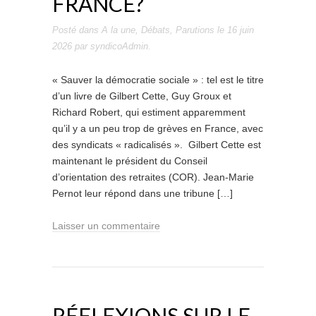
FRANCE?
Posté dans
A la une
,
Débats
,
Parutions
le
16 juin
2026
par
syndicoAdmin
.
« Sauver la démocratie sociale » : tel est le titre
d’un livre de Gilbert Cette, Guy Groux et
Richard Robert, qui estiment apparemment
qu’il y a un peu trop de grèves en France, avec
des syndicats « radicalisés ». Gilbert Cette est
maintenant le président du Conseil
d’orientation des retraites (COR). Jean-Marie
Pernot leur répond dans une tribune […]
Laisser un commentaire
RÉFLEXIONS SUR LE