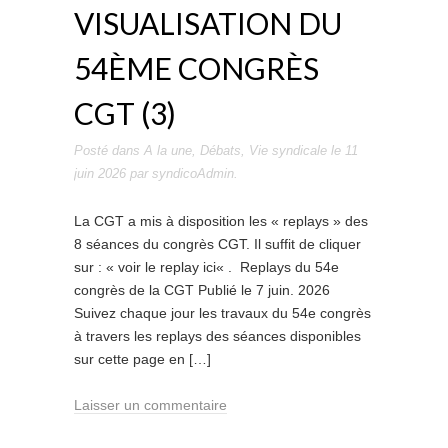
VISUALISATION DU
54ÈME CONGRÈS
CGT (3)
Posté dans
A la une
,
Débats
,
Vie syndicale
le
11
juin 2026
par
syndicoAdmin
.
La CGT a mis à disposition les « replays » des
8 séances du congrès CGT. Il suffit de cliquer
sur : « voir le replay ici« . Replays du 54e
congrès de la CGT Publié le 7 juin. 2026
Suivez chaque jour les travaux du 54e congrès
à travers les replays des séances disponibles
sur cette page en […]
Laisser un commentaire