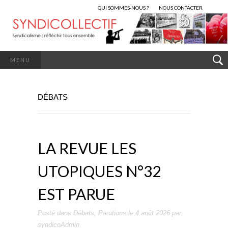
QUI SOMMES-NOUS ?
NOUS CONTACTER
MENU
DÉBATS
LA REVUE LES
UTOPIQUES N°32
EST PARUE
Posté dans
Débats
,
Parutions
le
4 août 2026
par
syndicoAdmin
.