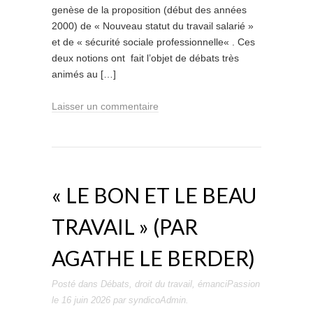
genèse de la proposition (début des années
2000) de « Nouveau statut du travail salarié »
et de « sécurité sociale professionnelle« . Ces
deux notions ont fait l’objet de débats très
animés au […]
Laisser un commentaire
« LE BON ET LE BEAU
TRAVAIL » (PAR
AGATHE LE BERDER)
Posté dans
Débats
,
droit du travail
,
émanciPassion
le
16 juin 2026
par
syndicoAdmin
.