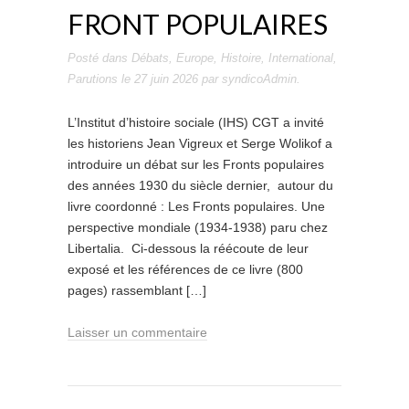
FRONT POPULAIRES
Posté dans
Débats
,
Europe
,
Histoire
,
International
,
Parutions
le
27 juin 2026
par
syndicoAdmin
.
L’Institut d’histoire sociale (IHS) CGT a invité
les historiens Jean Vigreux et Serge Wolikof a
introduire un débat sur les Fronts populaires
des années 1930 du siècle dernier, autour du
livre coordonné : Les Fronts populaires. Une
perspective mondiale (1934-1938) paru chez
Libertalia. Ci-dessous la réécoute de leur
exposé et les références de ce livre (800
pages) rassemblant […]
Laisser un commentaire