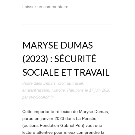
Laisser un commentaire
MARYSE DUMAS
(2023) : SÉCURITÉ
SOCIALE ET TRAVAIL
Posté dans
Débats
,
droit du travail
,
émanciPassion
,
Histoire
,
Parutions
le
17 juin 2026
par
syndicoAdmin
.
Cette importante réflexion de Maryse Dumas,
parue en janvier 2023 dans La Pensée
(éditions Fondation Gabriel Péri) vaut une
lecture attentive pour mieux comprendre la