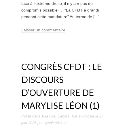
face à l’extrême droite, il n’y a « pas de
compromis possible« . “La CFDT a grandi
pendant cette mandature” Au terme de […]
Laisser un commentaire
CONGRÈS CFDT : LE
DISCOURS
D’OUVERTURE DE
MARYLISE LÉON (1)
Posté dans
A la une
,
Débats
,
Vie syndicale
le
27
juin 2026
par
syndicoAdmin
.