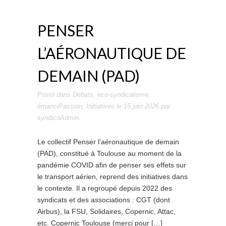
PENSER
L’AÉRONAUTIQUE DE
DEMAIN (PAD)
Posté dans
Débats
,
eco-syndicalisme
,
émanciPassion
,
Initiatives
le
15 juin 2026
par
syndicoAdmin
.
Le collectif Penser l’aéronautique de demain
(PAD), constitué à Toulouse au moment de la
pandémie COVID afin de penser ses effets sur
le transport aérien, reprend des initiatives dans
le contexte. Il a regroupé depuis 2022 des
syndicats et des associations : CGT (dont
Airbus), la FSU, Solidaires, Copernic, Attac,
etc. Copernic Toulouse (merci pour […]