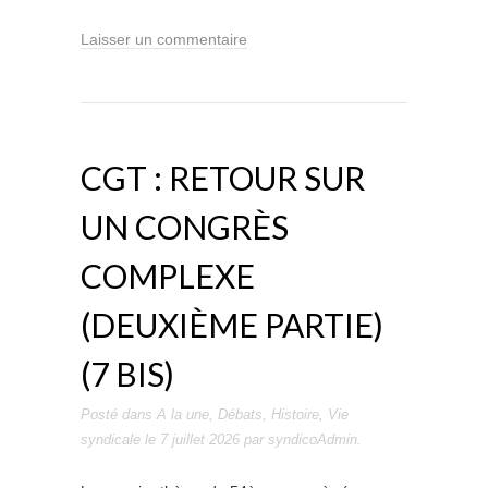
Laisser un commentaire
CGT : RETOUR SUR
UN CONGRÈS
COMPLEXE
(DEUXIÈME PARTIE)
(7 BIS)
Posté dans
A la une
,
Débats
,
Histoire
,
Vie
syndicale
le
7 juillet 2026
par
syndicoAdmin
.