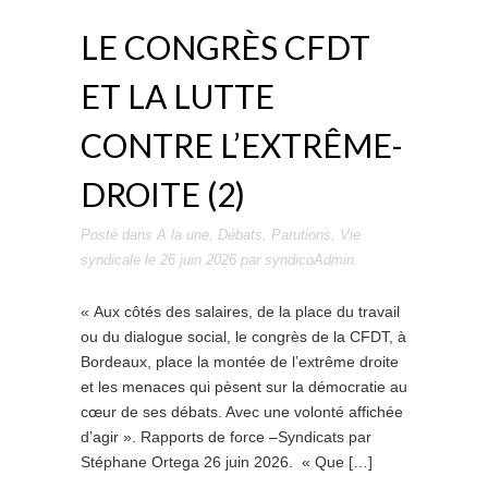
LE CONGRÈS CFDT
ET LA LUTTE
CONTRE L’EXTRÊME-
DROITE (2)
Posté dans
A la une
,
Débats
,
Parutions
,
Vie
syndicale
le
26 juin 2026
par
syndicoAdmin
.
« Aux côtés des salaires, de la place du travail
ou du dialogue social, le congrès de la CFDT, à
Bordeaux, place la montée de l’extrême droite
et les menaces qui pèsent sur la démocratie au
cœur de ses débats. Avec une volonté affichée
d’agir ». Rapports de force –Syndicats par
Stéphane Ortega 26 juin 2026. « Que […]