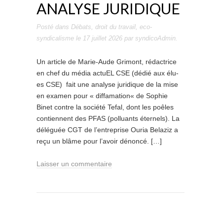
ANALYSE JURIDIQUE
Posté dans
Débats
,
droit du travail
,
eco-
syndicalisme
le
17 juillet 2026
par
syndicoAdmin
.
Un article de Marie-Aude Grimont, rédactrice
en chef du média actuEL CSE (dédié aux élu-
es CSE) fait une analyse juridique de la mise
en examen pour « diffamation« de Sophie
Binet contre la société Tefal, dont les poêles
contiennent des PFAS (polluants éternels). La
déléguée CGT de l’entreprise Ouria Belaziz a
reçu un blâme pour l’avoir dénoncé. […]
Laisser un commentaire