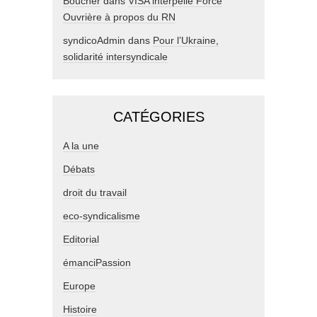
Boucher
dans
VISA interpelle Force
Ouvrière à propos du RN
syndicoAdmin
dans
Pour l’Ukraine,
solidarité intersyndicale
CATÉGORIES
A la une
Débats
droit du travail
eco-syndicalisme
Editorial
émanciPassion
Europe
Histoire