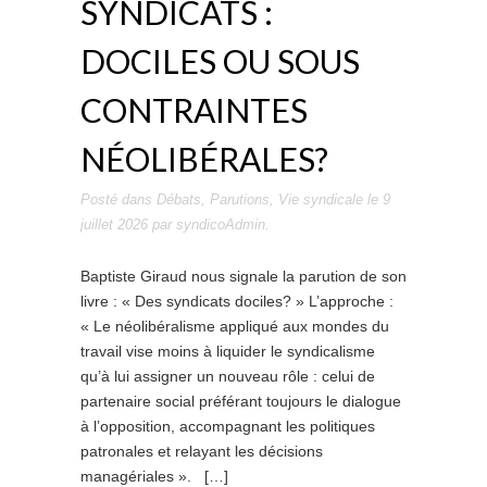
SYNDICATS :
DOCILES OU SOUS
CONTRAINTES
NÉOLIBÉRALES?
Posté dans
Débats
,
Parutions
,
Vie syndicale
le
9
juillet 2026
par
syndicoAdmin
.
Baptiste Giraud nous signale la parution de son
livre : « Des syndicats dociles? » L’approche :
« Le néolibéralisme appliqué aux mondes du
travail vise moins à liquider le syndicalisme
qu’à lui assigner un nouveau rôle : celui de
partenaire social préférant toujours le dialogue
à l’opposition, accompagnant les politiques
patronales et relayant les décisions
managériales ». […]