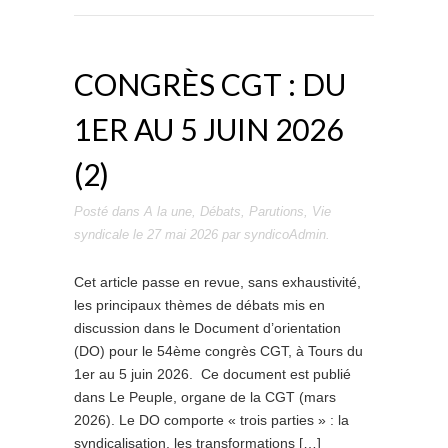
CONGRÈS CGT : DU
1ER AU 5 JUIN 2026
(2)
Posté dans
A la une
,
Débats
,
Parutions
,
Vie
syndicale
le
27 mai 2026
par
syndicoAdmin
.
Cet article passe en revue, sans exhaustivité,
les principaux thèmes de débats mis en
discussion dans le Document d’orientation
(DO) pour le 54ème congrès CGT, à Tours du
1er au 5 juin 2026. Ce document est publié
dans Le Peuple, organe de la CGT (mars
2026). Le DO comporte « trois parties » : la
syndicalisation, les transformations […]