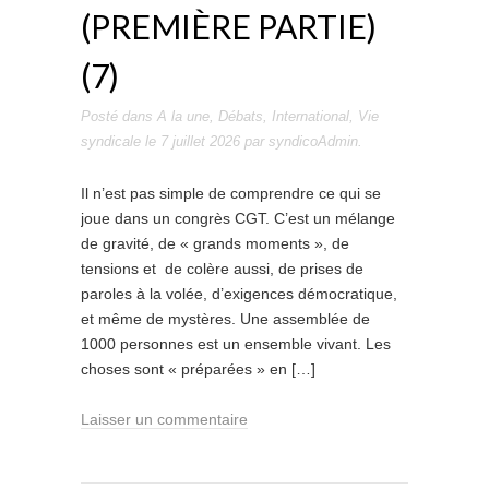
(PREMIÈRE PARTIE)
(7)
Posté dans
A la une
,
Débats
,
International
,
Vie
syndicale
le
7 juillet 2026
par
syndicoAdmin
.
Il n’est pas simple de comprendre ce qui se
joue dans un congrès CGT. C’est un mélange
de gravité, de « grands moments », de
tensions et de colère aussi, de prises de
paroles à la volée, d’exigences démocratique,
et même de mystères. Une assemblée de
1000 personnes est un ensemble vivant. Les
choses sont « préparées » en […]
Laisser un commentaire