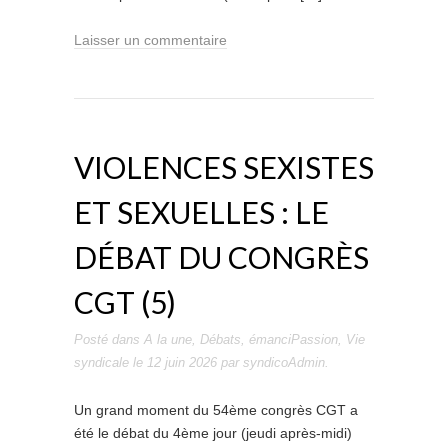
Laisser un commentaire
VIOLENCES SEXISTES
ET SEXUELLES : LE
DÉBAT DU CONGRÈS
CGT (5)
Posté dans
A la une
,
Débats
,
émanciPassion
,
Vie
syndicale
le
12 juin 2026
par
syndicoAdmin
.
Un grand moment du 54ème congrès CGT a
été le débat du 4ème jour (jeudi après-midi)