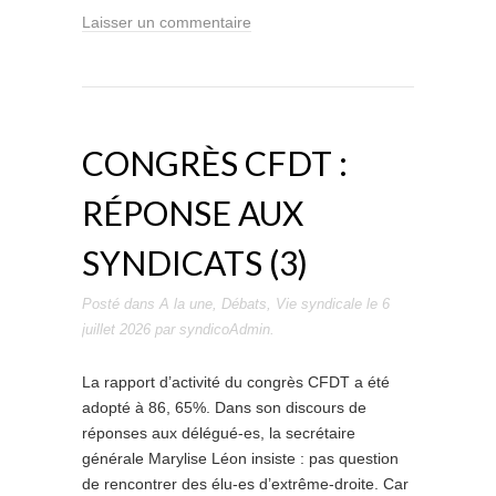
Laisser un commentaire
CONGRÈS CFDT :
RÉPONSE AUX
SYNDICATS (3)
Posté dans
A la une
,
Débats
,
Vie syndicale
le
6
juillet 2026
par
syndicoAdmin
.
La rapport d’activité du congrès CFDT a été
adopté à 86, 65%. Dans son discours de
réponses aux délégué-es, la secrétaire
générale Marylise Léon insiste : pas question
de rencontrer des élu-es d’extrême-droite. Car