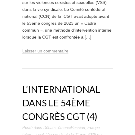
sur les violences sexistes et sexuelles (VSS)
dans la vie syndicale. Le Comité confédéral
national (CCN) de la CGT avait adopté avant
le 53ème congrès de 2023 un « Cadre
commun », une méthode d’intervention interne
lorsque la CGT est confrontée à […]
Laisser un commentaire
L’INTERNATIONAL
DANS LE 54ÈME
CONGRÈS CGT (4)
Posté dans
Débats
,
émanciPassion
,
Europe
,
International
,
Vie syndicale
le
11 juin 2026
par