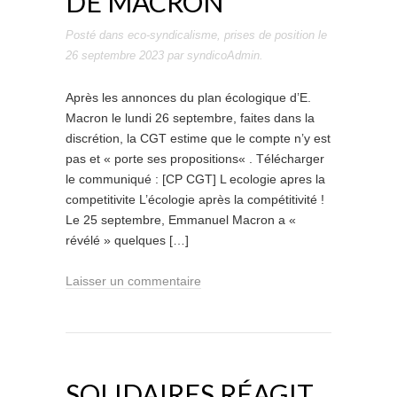
DE MACRON
Posté dans
eco-syndicalisme
,
prises de position
le
26 septembre 2023
par
syndicoAdmin
.
Après les annonces du plan écologique d’E.
Macron le lundi 26 septembre, faites dans la
discrétion, la CGT estime que le compte n’y est
pas et « porte ses propositions« . Télécharger
le communiqué : [CP CGT] L ecologie apres la
competitivite L’écologie après la compétitivité !
Le 25 septembre, Emmanuel Macron a «
révélé » quelques […]
Laisser un commentaire
SOLIDAIRES RÉAGIT