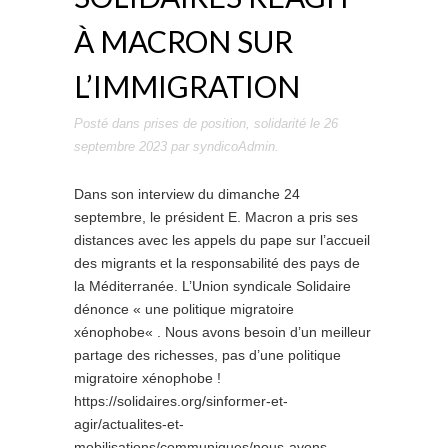
À MACRON SUR
L’IMMIGRATION
Posté dans
prises de position
,
solidarité
le
26
septembre 2023
par
syndicoAdmin
.
Dans son interview du dimanche 24
septembre, le président E. Macron a pris ses
distances avec les appels du pape sur l’accueil
des migrants et la responsabilité des pays de
la Méditerranée. L’Union syndicale Solidaire
dénonce « une politique migratoire
xénophobe« . Nous avons besoin d’un meilleur
partage des richesses, pas d’une politique
migratoire xénophobe !
https://solidaires.org/sinformer-et-
agir/actualites-et-
mobilisations/communiques/nous-avons-