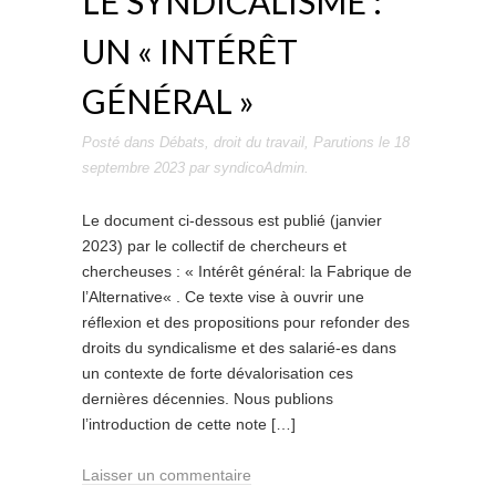
LE SYNDICALISME :
UN « INTÉRÊT
GÉNÉRAL »
Posté dans
Débats
,
droit du travail
,
Parutions
le
18
septembre 2023
par
syndicoAdmin
.
Le document ci-dessous est publié (janvier
2023) par le collectif de chercheurs et
chercheuses : « Intérêt général: la Fabrique de
l’Alternative« . Ce texte vise à ouvrir une
réflexion et des propositions pour refonder des
droits du syndicalisme et des salarié-es dans
un contexte de forte dévalorisation ces
dernières décennies. Nous publions
l’introduction de cette note […]
Laisser un commentaire