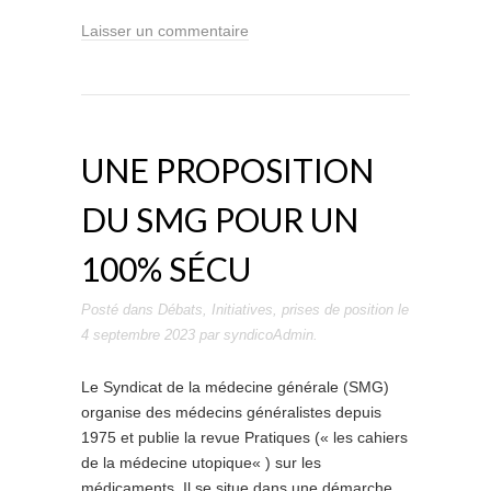
Laisser un commentaire
UNE PROPOSITION
DU SMG POUR UN
100% SÉCU
Posté dans
Débats
,
Initiatives
,
prises de position
le
4 septembre 2023
par
syndicoAdmin
.
Le Syndicat de la médecine générale (SMG)
organise des médecins généralistes depuis
1975 et publie la revue Pratiques (« les cahiers
de la médecine utopique« ) sur les
médicaments. Il se situe dans une démarche