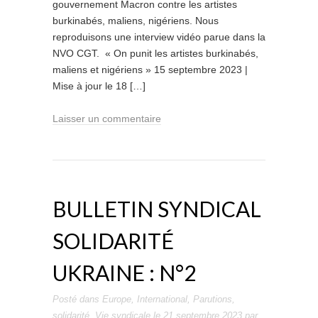
gouvernement Macron contre les artistes
burkinabés, maliens, nigériens. Nous
reproduisons une interview vidéo parue dans la
NVO CGT. « On punit les artistes burkinabés,
maliens et nigériens » 15 septembre 2023 |
Mise à jour le 18 […]
Laisser un commentaire
BULLETIN SYNDICAL
SOLIDARITÉ
UKRAINE : N°2
Posté dans
Europe
,
International
,
Parutions
,
solidarité
,
Vie syndicale
le
21 septembre 2023
par