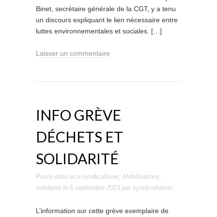
Binet, secrétaire générale de la CGT, y a tenu
un discours expliquant le lien nécessaire entre
luttes environnementales et sociales. […]
Laisser un commentaire
INFO GRÈVE
DÉCHETS ET
SOLIDARITÉ
Posté dans
eco-syndicalisme
,
Mobilisations
,
solidarité
le
5 septembre 2023
par
syndicoAdmin
.
L’information sur cette grève exemplaire de