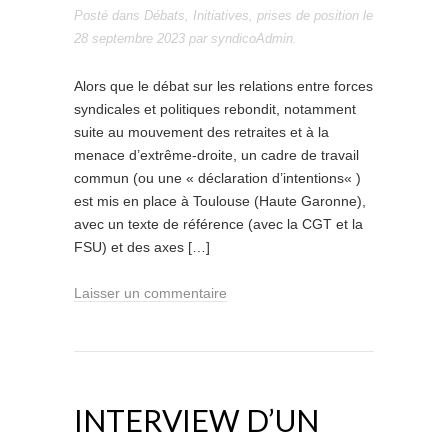
Posté dans
Débats
,
Initiatives
,
prises de position
le
28 septembre 2023
par
syndicoAdmin
.
Alors que le débat sur les relations entre forces
syndicales et politiques rebondit, notamment
suite au mouvement des retraites et à la
menace d’extrême-droite, un cadre de travail
commun (ou une « déclaration d’intentions« )
est mis en place à Toulouse (Haute Garonne),
avec un texte de référence (avec la CGT et la
FSU) et des axes […]
Laisser un commentaire
INTERVIEW D’UN