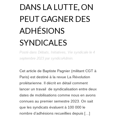
DANS LA LUTTE, ON
PEUT GAGNER DES
ADHÉSIONS
SYNDICALES
Posté dans
Débats
,
Initiatives
,
Vie syndicale
le
4
septembre 2023
par
syndicoAdmin
.
Cet article de Baptiste Pagnier (militant CGT à
Paris) est destiné à la revue La Révolution
prolétarienne. Il décrit en détail comment
lancer un travail de syndicalisation entre deux
dates de mobilisations comme nous en avons
connues au premier semestre 2023. On sait
que les syndicats évaluent à 100 000 le
nombre d’adhésions recueillies depuis […]