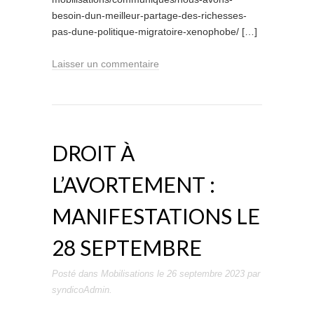
besoin-dun-meilleur-partage-des-richesses-
pas-dune-politique-migratoire-xenophobe/ […]
Laisser un commentaire
DROIT À
L’AVORTEMENT :
MANIFESTATIONS LE
28 SEPTEMBRE
Posté dans
Mobilisations
le
26 septembre 2023
par
syndicoAdmin
.