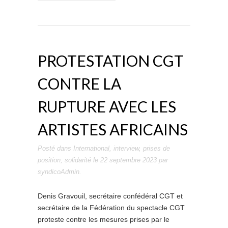
PROTESTATION CGT
CONTRE LA
RUPTURE AVEC LES
ARTISTES AFRICAINS
Posté dans
International
,
interview
,
prises de
position
,
solidarité
le
22 septembre 2023
par
syndicoAdmin
.
Denis Gravouil, secrétaire confédéral CGT et
secrétaire de la Fédération du spectacle CGT
proteste contre les mesures prises par le