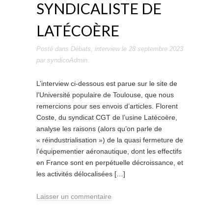
SYNDICALISTE DE
LATÉCOÈRE
Posté dans
Débats
,
interview
le
28 septembre 2023
par
syndicoAdmin
.
L’interview ci-dessous est parue sur le site de
l’Université populaire de Toulouse, que nous
remercions pour ses envois d’articles. Florent
Coste, du syndicat CGT de l’usine Latécoère,
analyse les raisons (alors qu’on parle de
« réindustrialisation ») de la quasi fermeture de
l’équipementier aéronautique, dont les effectifs
en France sont en perpétuelle décroissance, et
les activités délocalisées […]
Laisser un commentaire