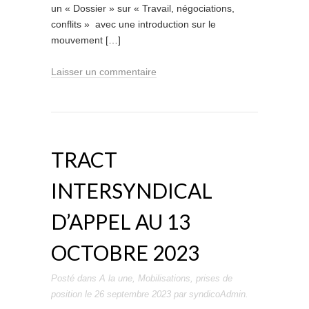
un « Dossier » sur « Travail, négociations,
conflits » avec une introduction sur le
mouvement […]
Laisser un commentaire
TRACT
INTERSYNDICAL
D’APPEL AU 13
OCTOBRE 2023
Posté dans
A la une
,
Mobilisations
,
prises de
position
le
26 septembre 2023
par
syndicoAdmin
.