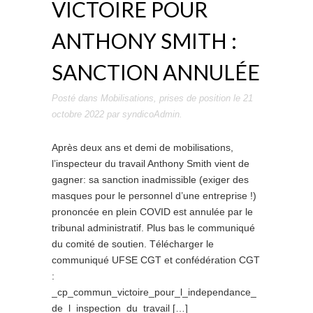
VICTOIRE POUR
ANTHONY SMITH :
SANCTION ANNULÉE
Posté dans
Mobilisations
,
prises de position
le
21
octobre 2022
par
syndicoAdmin
.
Après deux ans et demi de mobilisations,
l’inspecteur du travail Anthony Smith vient de
gagner: sa sanction inadmissible (exiger des
masques pour le personnel d’une entreprise !)
prononcée en plein COVID est annulée par le
tribunal administratif. Plus bas le communiqué
du comité de soutien. Télécharger le
communiqué UFSE CGT et confédération CGT
:
_cp_commun_victoire_pour_l_independance_
de_l_inspection_du_travail […]