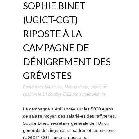
SOPHIE BINET
(UGICT-CGT)
RIPOSTE À LA
CAMPAGNE DE
DÉNIGREMENT DES
GRÉVISTES
Posté dans
Initiatives
,
Mobilisations
,
prises de
position
le
14 octobre 2022
par
syndicoAdmin
.
La campagne a été lancée sur les 5000 euros
de salaire moyen des salarié-es des raffineries.
Sophie Binet, secrétaire générale de l’Union
générale des ingénieurs, cadres et techniciens
(UGICT) CGT lance la riposte par