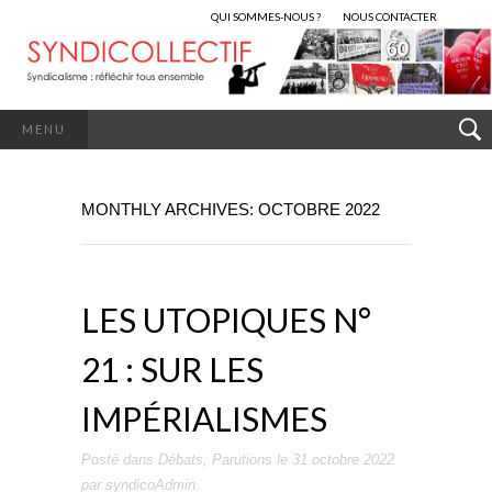
QUI SOMMES-NOUS ?
NOUS CONTACTER
MENU
MONTHLY ARCHIVES: OCTOBRE 2022
LES UTOPIQUES N°
21 : SUR LES
IMPÉRIALISMES
Posté dans
Débats
,
Parutions
le
31 octobre 2022
par
syndicoAdmin
.