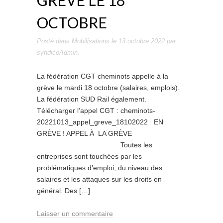
GRÈVE LE 18
OCTOBRE
Posté dans
Mobilisations
le
13 octobre 2022
par
syndicoAdmin
.
La fédération CGT cheminots appelle à la
grève le mardi 18 octobre (salaires, emplois).
La fédération SUD Rail également.
Télécharger l’appel CGT : cheminots-
20221013_appel_greve_18102022 EN
GRÈVE ! APPEL À LA GRÈVE
Toutes les
entreprises sont touchées par les
problématiques d’emploi, du niveau des
salaires et les attaques sur les droits en
général. Des […]
Laisser un commentaire