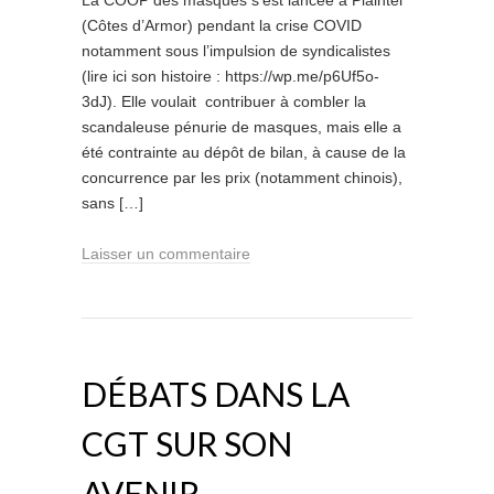
La COOP des masques s’est lancée à Plaintel
(Côtes d’Armor) pendant la crise COVID
notamment sous l’impulsion de syndicalistes
(lire ici son histoire : https://wp.me/p6Uf5o-
3dJ). Elle voulait contribuer à combler la
scandaleuse pénurie de masques, mais elle a
été contrainte au dépôt de bilan, à cause de la
concurrence par les prix (notamment chinois),
sans […]
Laisser un commentaire
DÉBATS DANS LA
CGT SUR SON
AVENIR