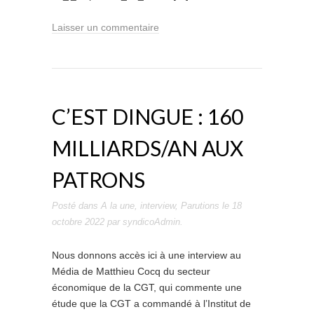
Laisser un commentaire
C’EST DINGUE : 160
MILLIARDS/AN AUX
PATRONS
Posté dans
A la une
,
interview
,
Parutions
le
18
octobre 2022
par
syndicoAdmin
.
Nous donnons accès ici à une interview au
Média de Matthieu Cocq du secteur
économique de la CGT, qui commente une
étude que la CGT a commandé à l’Institut de