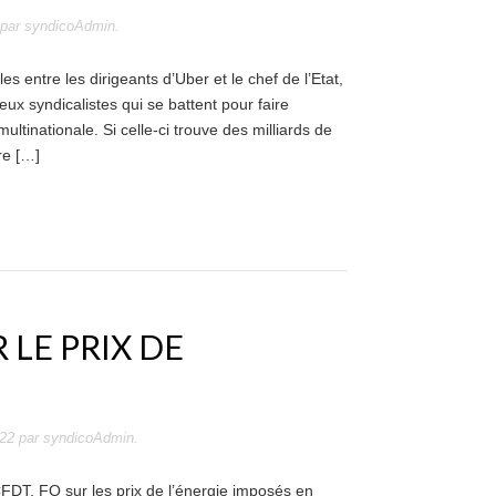
par
syndicoAdmin
.
es entre les dirigeants d’Uber et le chef de l’Etat,
eux syndicalistes qui se battent pour faire
multinationale. Si celle-ci trouve des milliards de
re […]
 LE PRIX DE
022
par
syndicoAdmin
.
DT, FO sur les prix de l’énergie imposés en