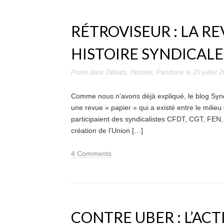
RÉTROVISEUR : LA RE
HISTOIRE SYNDICALE 
Posté dans
Débats
,
Histoire
,
Parutions
le
20 juillet 
Comme nous n’avons déjà expliqué, le blog Syndicol
une revue « papier » qui a existé entre le milieu
participaient des syndicalistes CFDT, CGT, FEN,
création de l’Union […]
4 Comments
CONTRE UBER : L’AC