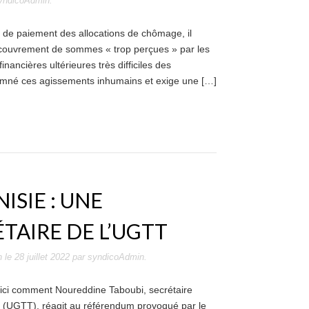
yndicoAdmin
.
 de paiement des allocations de chômage, il
recouvrement de sommes « trop perçues » par les
ancières ultérieures très difficiles des
damné ces agissements inhumains et exige une […]
SIE : UNE
TAIRE DE L’UGTT
n
le
28 juillet 2022
par
syndicoAdmin
.
voici comment Noureddine Taboubi, secrétaire
il (UGTT), réagit au référendum provoqué par le