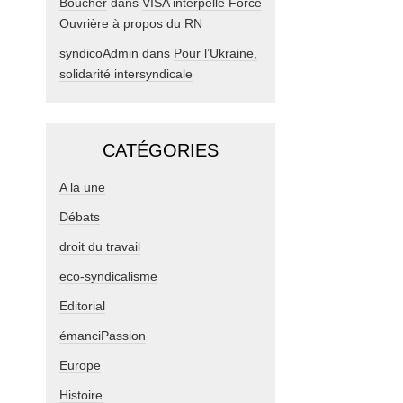
Boucher
dans
VISA interpelle Force
Ouvrière à propos du RN
syndicoAdmin
dans
Pour l’Ukraine,
solidarité intersyndicale
CATÉGORIES
A la une
Débats
droit du travail
eco-syndicalisme
Editorial
émanciPassion
Europe
Histoire