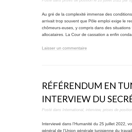
Posté dans
prises de position
le
28 juillet 2022
par
s
Au gré de la complexité immense des conditions
arrivait trop souvent que Pôle emploi exige le 
chômeurs-euses, y compris dans des situations fin
allocataires. La Cour de cassation a enfin con
Laisser un commentaire
RÉFÉRENDUM EN TUNI
INTERVIEW DU SECRÉ
Posté dans
International
,
interview
,
prises de positio
Interviewé dans l’Humanité du 25 juillet 2022, 
général de l’Union générale tunisienne du trava