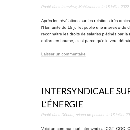
Posté dans
interview
,
Mobilisations
le
18 juillet 2022
Après les révélations sur les relations très amical
l’Humanité du 15 juillet publie une interview de d
reconnaitre les droits de salariés piétinés par la 
dollars en bourse, c’est parce qu’elle veut détrui
Laisser un commentaire
INTERSYNDICALE SUR
L’ÉNERGIE
Posté dans
Débats
,
prises de position
le
16 juillet 2
Voici un communiqué intersyndical CGT, CGC, CF