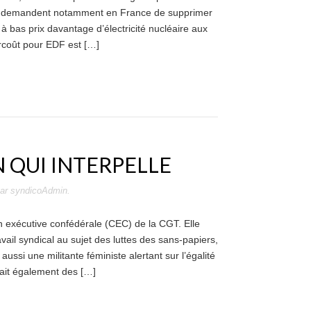
es demandent notamment en France de supprimer
 bas prix davantage d’électricité nucléaire aux
urcoût pour EDF est […]
N QUI INTERPELLE
ar
syndicoAdmin
.
 exécutive confédérale (CEC) de la CGT. Elle
vail syndical au sujet des luttes des sans-papiers,
aussi une militante féministe alertant sur l’égalité
avait également des […]