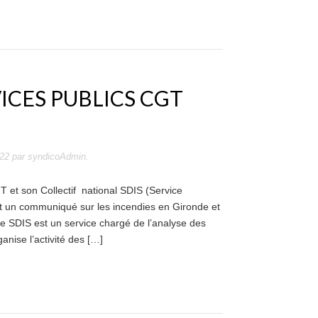
VICES PUBLICS CGT
N
022
par
syndicoAdmin
.
T et son Collectif national SDIS (Service
nt un communiqué sur les incendies en Gironde et
e SDIS est un service chargé de l’analyse des
anise l’activité des […]