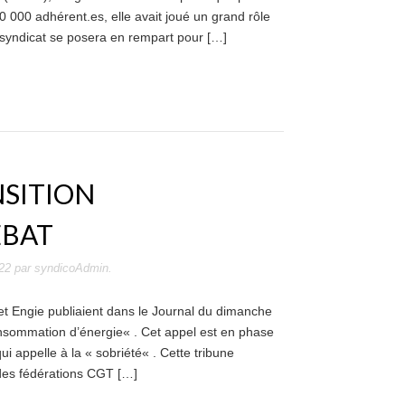
 000 adhérent.es, elle avait joué un grand rôle
syndicat se posera en rempart pour […]
NSITION
ÉBAT
022
par
syndicoAdmin
.
 et Engie publiaient dans le Journal du dimanche
onsommation d’énergie« . Cet appel est en phase
ui appelle à la « sobriété« . Cette tribune
 des fédérations CGT […]