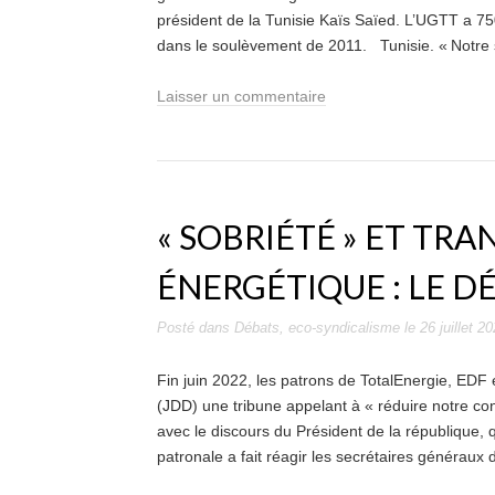
président de la Tunisie Kaïs Saïed. L’UGTT a 750
dans le soulèvement de 2011. Tunisie. « Notre 
Laisser un commentaire
« SOBRIÉTÉ » ET TRA
ÉNERGÉTIQUE : LE D
Posté dans
Débats
,
eco-syndicalisme
le
26 juillet 2
Fin juin 2022, les patrons de TotalEnergie, EDF
(JDD) une tribune appelant à « réduire notre c
avec le discours du Président de la république, q
patronale a fait réagir les secrétaires généraux