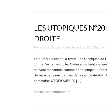
LES UTOPIQUES N°20
DROITE
Posté dans
Débats
,
Parutions
le
13 juillet 2022
par
s
Le numéro d’été de la revue Les Utopiques de l’U
contre l’extrême-droite. Ci-dessous l’éditorial qu
souvent méconnus comme par exemple « l’écofa
derrière certaines paroles de la candidate RN. 
sommaire: UTOPIQUES 20 […]
Laisser un commentaire