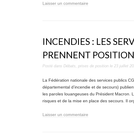
Laisser un commentaire
INCENDIES : LES SER
PRENNENT POSITIO
Posté dans
Débats
,
prises de position
le
23 juillet 2
La Fédération nationale des services publics CG
départemental d’incendie et de secours) publie
les paroles louangeuses du Président Macron. L
risques et de la mise en place des secours. Il org
Laisser un commentaire