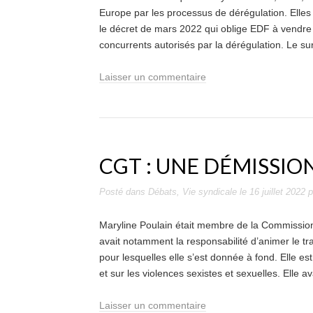
Europe par les processus de dérégulation. Ell
le décret de mars 2022 qui oblige EDF à vendre à
concurrents autorisés par la dérégulation. Le s
Laisser un commentaire
CGT : UNE DÉMISSIO
Posté dans
Débats
,
Vie syndicale
le
16 juillet 2022
p
Maryline Poulain était membre de la Commission
avait notamment la responsabilité d’animer le tra
pour lesquelles elle s’est donnée à fond. Elle est 
et sur les violences sexistes et sexuelles. Elle 
Laisser un commentaire