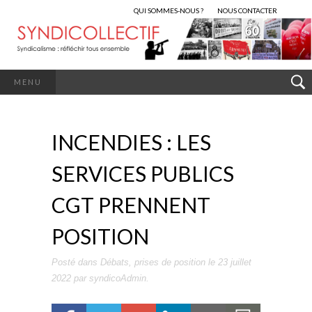
QUI SOMMES-NOUS ?
NOUS CONTACTER
MENU
INCENDIES : LES
SERVICES PUBLICS
CGT PRENNENT
POSITION
Posté dans
Débats
,
prises de position
le
23 juillet
2022
par
syndicoAdmin
.