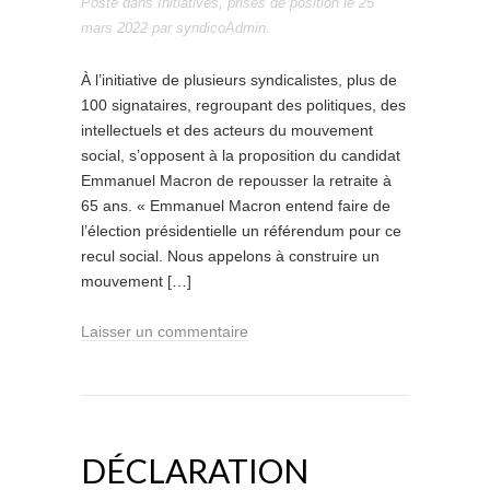
Posté dans
Initiatives
,
prises de position
le
25
mars 2022
par
syndicoAdmin
.
À l’initiative de plusieurs syndicalistes, plus de
100 signataires, regroupant des politiques, des
intellectuels et des acteurs du mouvement
social, s’opposent à la proposition du candidat
Emmanuel Macron de repousser la retraite à
65 ans. « Emmanuel Macron entend faire de
l’élection présidentielle un référendum pour ce
recul social. Nous appelons à construire un
mouvement […]
Laisser un commentaire
DÉCLARATION