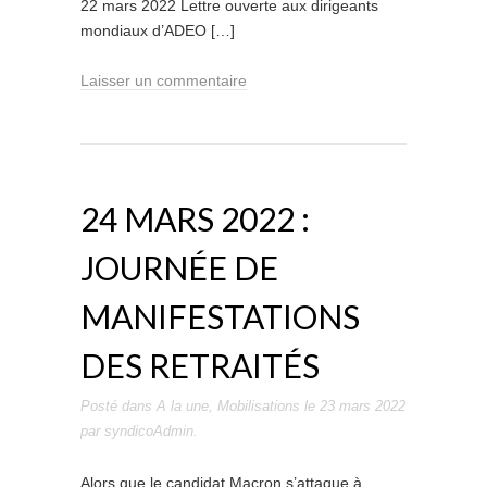
22 mars 2022 Lettre ouverte aux dirigeants
mondiaux d’ADEO […]
Laisser un commentaire
24 MARS 2022 :
JOURNÉE DE
MANIFESTATIONS
DES RETRAITÉS
Posté dans
A la une
,
Mobilisations
le
23 mars 2022
par
syndicoAdmin
.
Alors que le candidat Macron s’attaque à