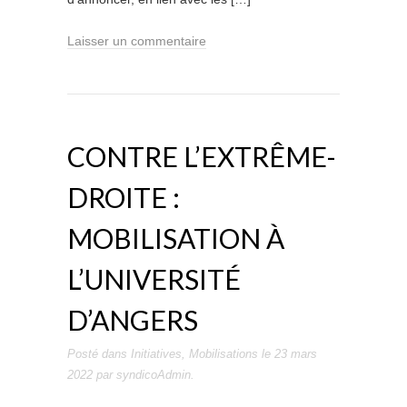
Laisser un commentaire
CONTRE L’EXTRÊME-
DROITE :
MOBILISATION À
L’UNIVERSITÉ
D’ANGERS
Posté dans
Initiatives
,
Mobilisations
le
23 mars
2022
par
syndicoAdmin
.