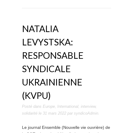
NATALIA
LEVYSTSKA:
RESPONSABLE
SYNDICALE
UKRAINIENNE
(KVPU)
Posté dans
Europe
,
International
,
interview
,
solidarité
le
31 mars 2022
par
syndicoAdmin
.
Le journal Ensemble (Nouvelle vie ouvrière) de