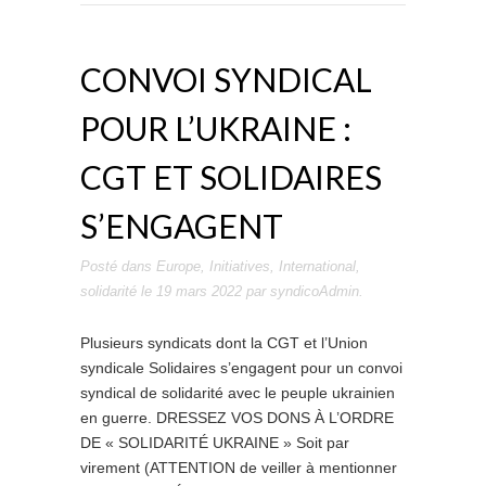
CONVOI SYNDICAL
POUR L’UKRAINE :
CGT ET SOLIDAIRES
S’ENGAGENT
Posté dans
Europe
,
Initiatives
,
International
,
solidarité
le
19 mars 2022
par
syndicoAdmin
.
Plusieurs syndicats dont la CGT et l’Union
syndicale Solidaires s’engagent pour un convoi
syndical de solidarité avec le peuple ukrainien
en guerre. DRESSEZ VOS DONS À L’ORDRE
DE « SOLIDARITÉ UKRAINE » Soit par
virement (ATTENTION de veiller à mentionner