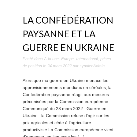
LA CONFÉDÉRATION
PAYSANNE ET LA
GUERRE EN UKRAINE
Posté dans
A la une
,
Europe
,
International
,
prises
de position
le
24 mars 2022
par
syndicoAdmin
.
Alors que ma guerre en Ukraine menace les
approvisionnements mondiaux en céréales, la
Confédération paysanne réagit aux mesures
préconisées par la Commission européenne.
Communiqué du 23 mars 2022 : Guerre en
Ukraine : la Commission refuse d’agir sur les
prix agricoles et cède à l’agriculture
productiviste La Commission européenne vient
d’annoncer, en lien avec les […]