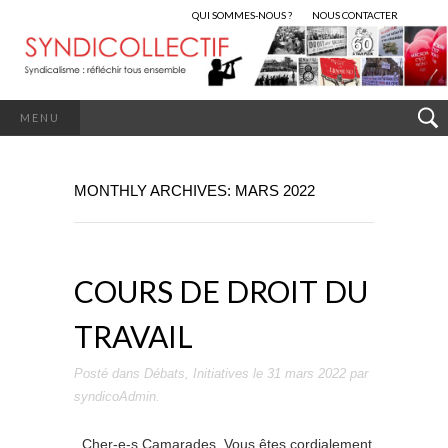
QUI SOMMES-NOUS ?
NOUS CONTACTER
MENU
MONTHLY ARCHIVES: MARS 2022
COURS DE DROIT DU
TRAVAIL
Posté dans
Débats
,
Initiatives
le
31 mars 2022
par
syndicoAdmin
.
Cher-e-s Camarades, Vous êtes cordialement