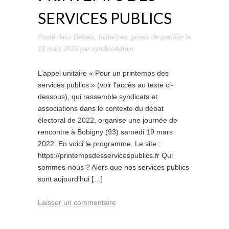
SERVICES PUBLICS
Posté dans
Débats
,
Initiatives
,
prises de position
le
18 mars 2022
par
syndicoAdmin
.
L’appel unitaire « Pour un printemps des
services publics » (voir l’accès au texte ci-
dessous), qui rassemble syndicats et
associations dans le contexte du débat
électoral de 2022, organise une journée de
rencontre à Bobigny (93) samedi 19 mars
2022. En voici le programme. Le site :
https://printempsdesservicespublics.fr Qui
sommes-nous ? Alors que nos services publics
sont aujourd’hui […]
Laisser un commentaire