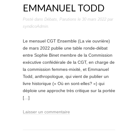
EMMANUEL TODD
Posté dans
Débats
,
Parutions
le
30 mars 2022
par
syndicoAdmin
.
Le mensuel CGT Ensemble (La vie ouvrière)
de mars 2022 publie une table ronde-débat
entre Sophie Binet membre de la Commission
exécutive confédérale de la CGT, en charge de
la commission femmes-mixité, et Emmanuel
Todd, anthropologue, qui vient de publier un
livre historique (« Où en sont-elles? ») qui
déploie une approche très critique sur la portée
[…]
Laisser un commentaire