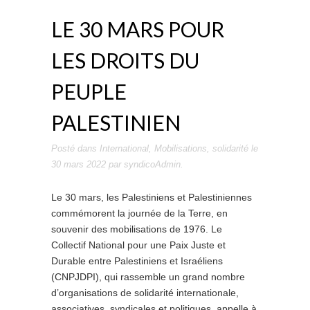
LE 30 MARS POUR
LES DROITS DU
PEUPLE
PALESTINIEN
Posté dans
International
,
Mobilisations
,
solidarité
le
30 mars 2022
par
syndicoAdmin
.
Le 30 mars, les Palestiniens et Palestiniennes
commémorent la journée de la Terre, en
souvenir des mobilisations de 1976. Le
Collectif National pour une Paix Juste et
Durable entre Palestiniens et Israéliens
(CNPJDPI), qui rassemble un grand nombre
d’organisations de solidarité internationale,
associatives, syndicales et politiques, appelle à