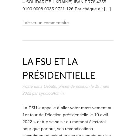
– SOLIDARITÉ UKRAINE) IBAN FR76 4255
9100 0008 0035 9721 126 Par chèque à : […]
Laisser un commentaire
LA FSU ET LA
PRÉSIDENTIELLE
Posté dans
Débats
,
prises de position
le
19 mars
2022
par
syndicoAdmin
.
La FSU « appelle à aller voter massivement au
1er tour de l’élection présidentielle le 10 avril
2022 » et à « se saisir du moment électoral
pour que partout, ses revendications
s’expriment et soient prises en compte par les