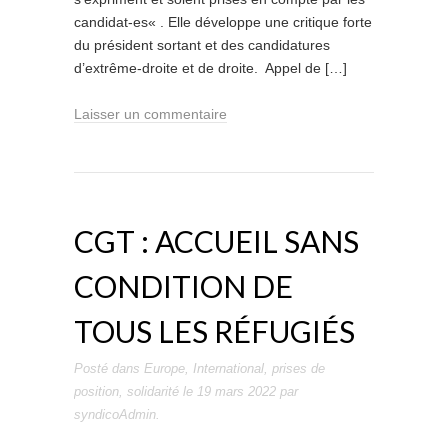
candidat-es« . Elle développe une critique forte
du président sortant et des candidatures
d’extrême-droite et de droite. Appel de […]
Laisser un commentaire
CGT : ACCUEIL SANS
CONDITION DE
TOUS LES RÉFUGIÉS
Posté dans
Europe
,
International
,
prises de
position
,
solidarité
le
19 mars 2022
par
syndicoAdmin
.