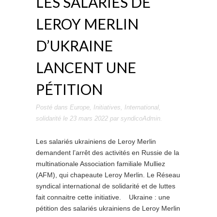
LES SALARIÉS DE
LEROY MERLIN
D’UKRAINE
LANCENT UNE
PÉTITION
Posté dans
Europe
,
Initiatives
,
International
,
solidarité
le
23 mars 2022
par
syndicoAdmin
.
Les salariés ukrainiens de Leroy Merlin
demandent l’arrêt des activités en Russie de la
multinationale Association familiale Mulliez
(AFM), qui chapeaute Leroy Merlin. Le Réseau
syndical international de solidarité et de luttes
fait connaitre cette initiative. Ukraine : une
pétition des salariés ukrainiens de Leroy Merlin