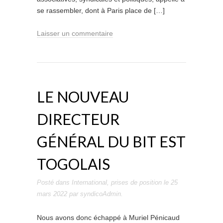
se rassembler, dont à Paris place de […]
Laisser un commentaire
LE NOUVEAU
DIRECTEUR
GÉNÉRAL DU BIT EST
TOGOLAIS
Posté dans
International
,
prises de position
le
25
mars 2022
par
syndicoAdmin
.
Nous avons donc échappé à Muriel Pénicaud