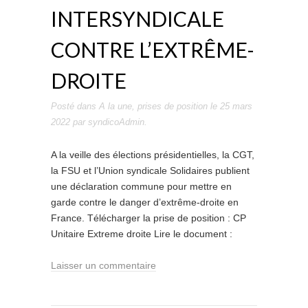
INTERSYNDICALE
CONTRE L’EXTRÊME-
DROITE
Posté dans
A la une
,
prises de position
le
25 mars
2022
par
syndicoAdmin
.
A la veille des élections présidentielles, la CGT,
la FSU et l’Union syndicale Solidaires publient
une déclaration commune pour mettre en
garde contre le danger d’extrême-droite en
France. Télécharger la prise de position : CP
Unitaire Extreme droite Lire le document :
Laisser un commentaire