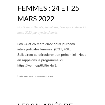
FEMMES : 24 ET 25
MARS 2022
Posté dans
Débats
,
Initiatives
,
Vie syndicale
le
23
mars 2022
par
syndicoAdmin
.
Les 24 et 25 mars 2022 deux journées
intersyndicales femmes (CGT, FSU,
Solidaires) se dérouleront en présentiel ! Nous
en rappelons le programme ici :
https://wp.me/p6Uf5o-4w3.
Laisser un commentaire