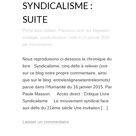
SYNDICALISME :
SUITE
Posté dans
Débats
,
Parutions
avec les étiquettes
stratégie
,
syndicalisation
,
unité
le
21 janvier 2015
par
mezzimamet
.
Nous reproduisons ci-dessous la chronique du
livre : Syndicalisme, cinq défis à relever (voir
sur ce blog notre propre commentaire, ainsi
que sur le blog: entreleslignesetentrelesmots)
parue dans l’Humanité du 16 janvier 2015. Par
Paule Masson. Accès direct : Critique Livre
Syndicalisme Le mouvement syndical face
aux défis du 21ème siècle Une invitation […]
Laisser un commentaire