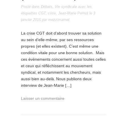
Posté dans
Débats
,
Vie syndicale
avec les
étiquettes
CGT
,
crise
,
Jean-Marie Pernot
le
3
janvier 2015
par
mezzimamet
.
La crise CGT doit d’abord trouver sa solution
au sein d’elle-même, par ses ressources
propres (et elles existent). C’est même une
condition vitale pour une bonne solution. Mais
ces évènements concernent aussi toutes celles
et ceux qui réfléchissent au mouvement
syndical, et notamment les chercheurs, mais
aussi bien au-delà. Nous publions deux
interview de Jean-Marie […]
Laisser un commentaire