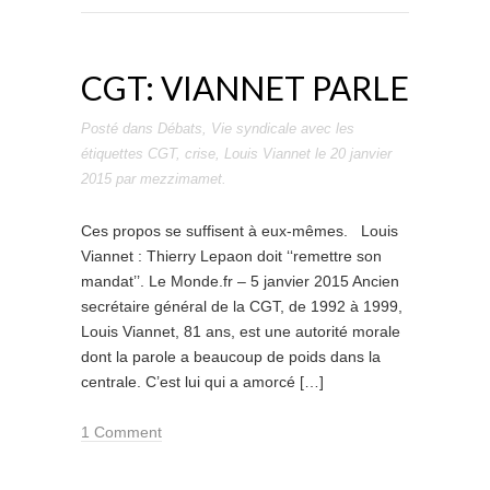
CGT: VIANNET PARLE
Posté dans
Débats
,
Vie syndicale
avec les
étiquettes
CGT
,
crise
,
Louis Viannet
le
20 janvier
2015
par
mezzimamet
.
Ces propos se suffisent à eux-mêmes. Louis
Viannet : Thierry Lepaon doit ‘‘remettre son
mandat’’. Le Monde.fr – 5 janvier 2015 Ancien
secrétaire général de la CGT, de 1992 à 1999,
Louis Viannet, 81 ans, est une autorité morale
dont la parole a beaucoup de poids dans la
centrale. C’est lui qui a amorcé […]
1 Comment