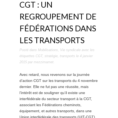
CGT : UN
REGROUPEMENT DE
FÉDÉRATIONS DANS
LES TRANSPORTS
Posté dans
Mobilisations
,
Vie syndicale
avec les
étiquettes
CGT
,
stratégie
,
transports
le
4 janvier
2015
par
mezzimamet
.
Avec retard, nous revenons sur la journée
d’action CGT sur les transports du 4 novembre
dernier. Elle ne fut pas une réussite, mais
l’intérêt est de souligner qu’il existe une
interfédérale du secteur transport à la CGT,
associant les Fédérations cheminots,
équipement, et autres transports, dans une
Union interfédérale des transports (UIT-CGT).