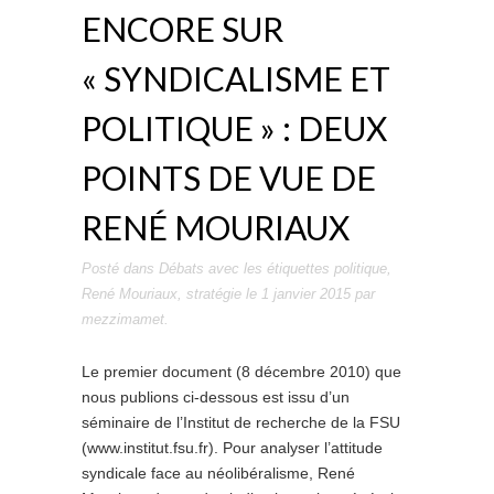
ENCORE SUR
« SYNDICALISME ET
POLITIQUE » : DEUX
POINTS DE VUE DE
RENÉ MOURIAUX
Posté dans
Débats
avec les étiquettes
politique
,
René Mouriaux
,
stratégie
le
1 janvier 2015
par
mezzimamet
.
Le premier document (8 décembre 2010) que
nous publions ci-dessous est issu d’un
séminaire de l’Institut de recherche de la FSU
(www.institut.fsu.fr). Pour analyser l’attitude
syndicale face au néolibéralisme, René