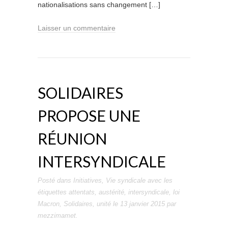
nationalisations sans changement […]
Laisser un commentaire
SOLIDAIRES
PROPOSE UNE
RÉUNION
INTERSYNDICALE
Posté dans
Initiatives
,
Vie syndicale
avec les
étiquettes
attentats
,
austérité
,
intersyndicale
,
loi
Macron
,
Solidaires
,
unité
le
13 janvier 2015
par
mezzimamet
.