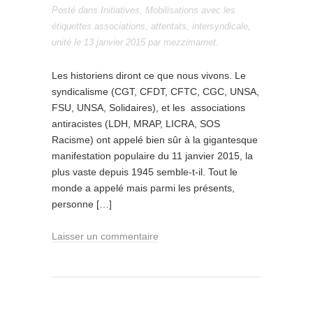
Posté dans
Initiatives
,
Mobilisations
avec les
étiquettes
associations
,
attentats
,
intersyndicale
,
unité
le
13 janvier 2015
par
mezzimamet
.
Les historiens diront ce que nous vivons. Le
syndicalisme (CGT, CFDT, CFTC, CGC, UNSA,
FSU, UNSA, Solidaires), et les associations
antiracistes (LDH, MRAP, LICRA, SOS
Racisme) ont appelé bien sûr à la gigantesque
manifestation populaire du 11 janvier 2015, la
plus vaste depuis 1945 semble-t-il. Tout le
monde a appelé mais parmi les présents,
personne […]
Laisser un commentaire