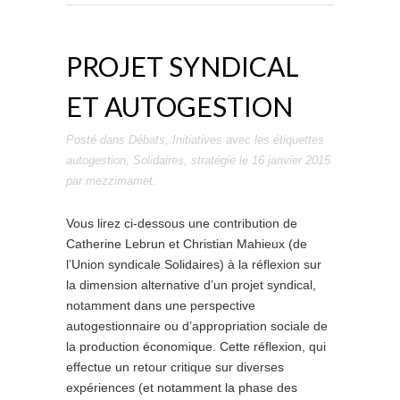
PROJET SYNDICAL
ET AUTOGESTION
Posté dans
Débats
,
Initiatives
avec les étiquettes
autogestion
,
Solidaires
,
stratégie
le
16 janvier 2015
par
mezzimamet
.
Vous lirez ci-dessous une contribution de
Catherine Lebrun et Christian Mahieux (de
l’Union syndicale Solidaires) à la réflexion sur
la dimension alternative d’un projet syndical,
notamment dans une perspective
autogestionnaire ou d’appropriation sociale de
la production économique. Cette réflexion, qui
effectue un retour critique sur diverses
expériences (et notamment la phase des