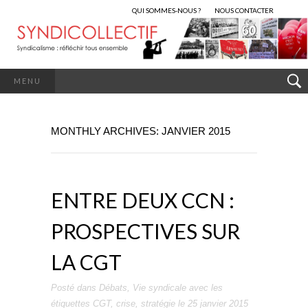
QUI SOMMES-NOUS ?
NOUS CONTACTER
MENU
MONTHLY ARCHIVES: JANVIER 2015
ENTRE DEUX CCN :
PROSPECTIVES SUR
LA CGT
Posté dans
Débats
,
Vie syndicale
avec les
étiquettes
CGT
,
crise
,
stratégie
le
25 janvier 2015