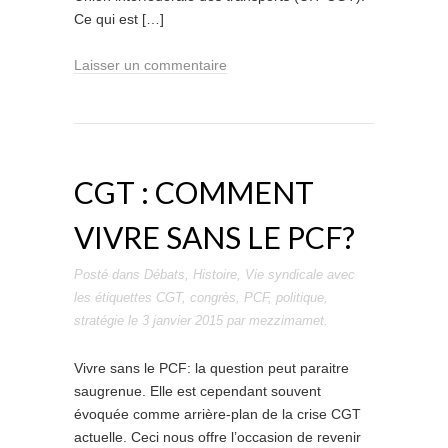
Ce qui est […]
Laisser un commentaire
CGT : COMMENT
VIVRE SANS LE PCF?
Posté dans
Débats
,
Histoire
,
Vie syndicale
avec
les étiquettes
CGT
,
congrès
,
PCF
,
politique
,
stratégie
le
3 janvier 2015
par
mezzimamet
.
Vivre sans le PCF: la question peut paraitre
saugrenue. Elle est cependant souvent
évoquée comme arrière-plan de la crise CGT
actuelle. Ceci nous offre l’occasion de revenir