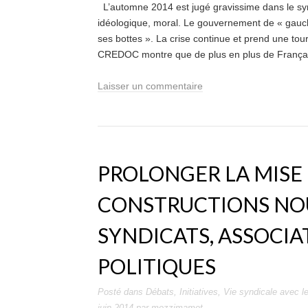
L’automne 2014 est jugé gravissime dans le synd
idéologique, moral. Le gouvernement de « gauche
ses bottes ». La crise continue et prend une to
CREDOC montre que de plus en plus de Français 
Laisser un commentaire
PROLONGER LA MISE
CONSTRUCTIONS NO
SYNDICATS, ASSOCIA
POLITIQUES
Posté dans
Débats
,
Initiatives
,
Vie syndicale
avec le
juin 2014
par
mezzimamet
.