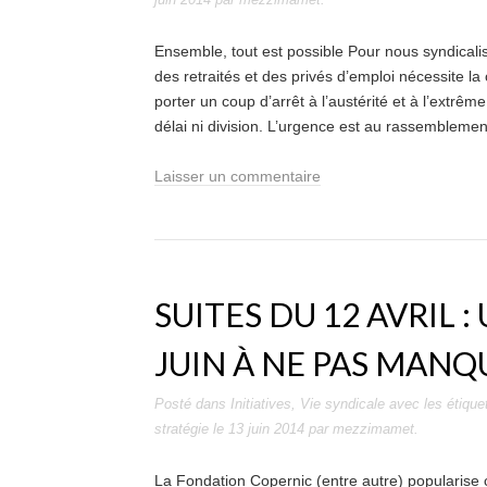
Ensemble, tout est possible Pour nous syndicalis
des retraités et des privés d’emploi nécessite l
porter un coup d’arrêt à l’austérité et à l’extrême 
délai ni division. L’urgence est au rassemblemen
Laisser un commentaire
SUITES DU 12 AVRIL :
JUIN À NE PAS MANQ
Posté dans
Initiatives
,
Vie syndicale
avec les étique
stratégie
le
13 juin 2014
par
mezzimamet
.
La Fondation Copernic (entre autre) popularise c