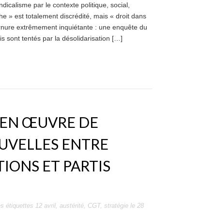
icalisme par le contexte politique, social,
 » est totalement discrédité, mais « droit dans
urnure extrêmement inquiétante : une enquête du
sont tentés par la désolidarisation […]
 EN ŒUVRE DE
UVELLES ENTRE
TIONS ET PARTIS
s étiquettes
12 avril
,
austérité
,
CGT
,
stratégie
le
28