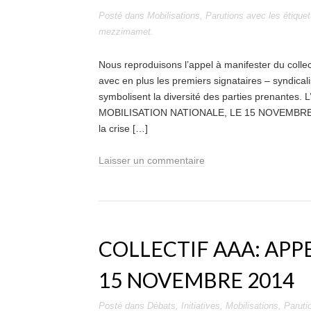
Posté dans
Mobilisations
,
Parutions
avec les étique
mezzimamet
.
Nous reproduisons l’appel à manifester du collecti
avec en plus les premiers signataires – syndicalis
symbolisent la diversité des parties prenantes. L
MOBILISATION NATIONALE, LE 15 NOVEMBRE ! L
la crise […]
Laisser un commentaire
COLLECTIF AAA: APP
15 NOVEMBRE 2014
Posté dans
Débats
,
Initiatives
,
Mobilisations
,
Paruti