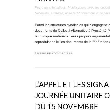
Posté dans
Initiatives
,
Mobilisations
avec les étique
Solidaires
,
stratégie
,
unité
le
12 novembre 2014
par
Parmi les structures syndicales qui s’engagent 
documents du Collectif Alternative à l’Austérité
leur propre matériel et leurs propres argumentat
reproduisons ici les documents de la fédération 
Laisser un commentaire
L’APPEL ET LES SIGN
JOURNÉE UNITAIRE C
DU 15 NOVEMBRE