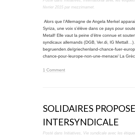
Posté dans
Initiatives
,
International
avec les étiquet
février 2015
par
mezzimamet
.
Alors que l’Allemagne de Angela Merkel appara
Syriza, une voix s’élève dans ce pays pour soute
Metall! Elle vaut la peine d’être connue et soute
syndicaux allemands (DGB, Ver.di, IG Mettall…).
begruenden.de/griechenland-chance-fuer-europ
chance-pour-leurope-non-une-menace/ La Grèc
1 Comment
SOLIDAIRES PROPOS
INTERSYNDICALE
Posté dans
Initiatives
,
Vie syndicale
avec les étique