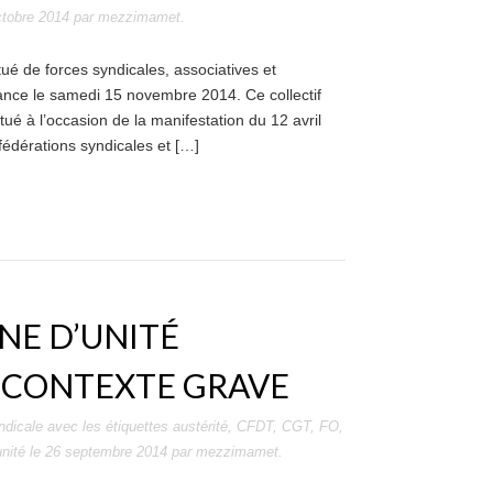
ctobre 2014
par
mezzimamet
.
itué de forces syndicales, associatives et
rance le samedi 15 novembre 2014. Ce collectif
é à l’occasion de la manifestation du 12 avril
 fédérations syndicales et […]
NE D’UNITÉ
 CONTEXTE GRAVE
ndicale
avec les étiquettes
austérité
,
CFDT
,
CGT
,
FO
,
unité
le
26 septembre 2014
par
mezzimamet
.