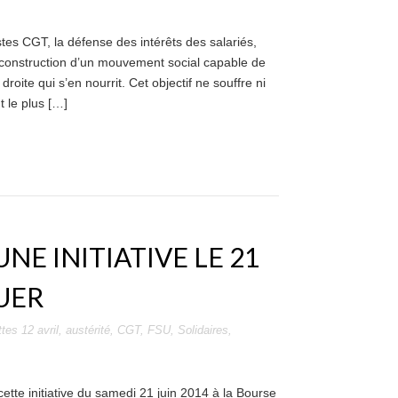
tes CGT, la défense des intérêts des salariés,
a construction d’un mouvement social capable de
droite qui s’en nourrit. Cet objectif ne souffre ni
t le plus […]
 UNE INITIATIVE LE 21
UER
ttes
12 avril
,
austérité
,
CGT
,
FSU
,
Solidaires
,
ette initiative du samedi 21 juin 2014 à la Bourse