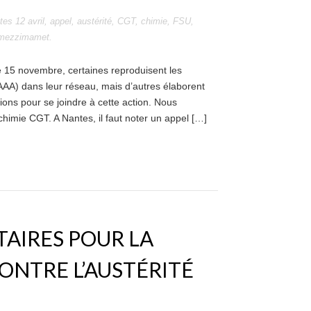
ttes
12 avril
,
appel
,
austérité
,
CGT
,
chimie
,
FSU
,
mezzimamet
.
le 15 novembre, certaines reproduisent les
 (AAA) dans leur réseau, mais d’autres élaborent
ions pour se joindre à cette action. Nous
chimie CGT. A Nantes, il faut noter un appel […]
ATAIRES POUR LA
ONTRE L’AUSTÉRITÉ