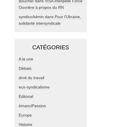
Boucher
dans
VISA interpelle Force
Ouvrière à propos du RN
syndicoAdmin
dans
Pour l’Ukraine,
solidarité intersyndicale
CATÉGORIES
A la une
Débats
droit du travail
eco-syndicalisme
Editorial
émanciPassion
Europe
Histoire