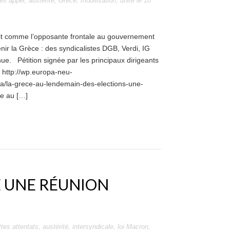
tes
appel
,
austérité
,
Grèce
,
mobilisation
,
unité
le
10
it comme l’opposante frontale au gouvernement
nir la Grèce : des syndicalistes DGB, Verdi, IG
nue. Pétition signée par les principaux dirigeants
 http://wp.europa-neu-
a/la-grece-au-lendemain-des-elections-une-
e au […]
E UNE RÉUNION
ttes
attentats
,
austérité
,
intersyndicale
,
loi Macron
,