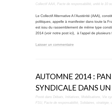
Collectif AAA
,
Pacte de responsabilité
,
unité
le
10 o
Le Collectif Alternative A l’Austérité (AAA), const
politiques, appelle à manifester dans toute la F
est issu du rassemblement de même type constitu
2014 (voir notre post ici), à l’appel de plusieurs
Laisser un commentaire
AUTOMNE 2014 : PAN
SYNDICALE DANS UN
Posté dans
Débats
,
Initiatives
,
Mobilisations
,
Vie sy
FSU
,
Pacte de responsabilité
,
Solidaires
,
stratégie
,