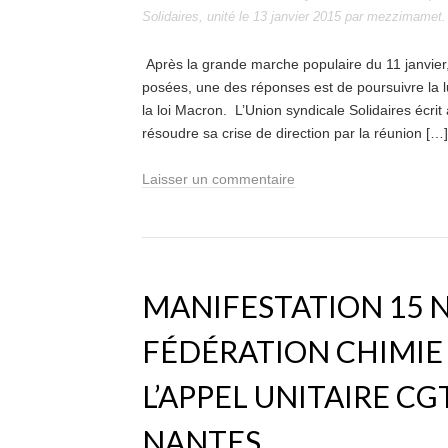
Solidaires
,
unité
le
13 janvier 2015
par
mezzimamet
.
Après la grande marche populaire du 11 janvie
posées, une des réponses est de poursuivre la l
la loi Macron. L’Union syndicale Solidaires écrit
résoudre sa crise de direction par la réunion […]
Laisser un commentaire
MANIFESTATION 15 
FÉDÉRATION CHIMIE 
L’APPEL UNITAIRE CGT
NANTES