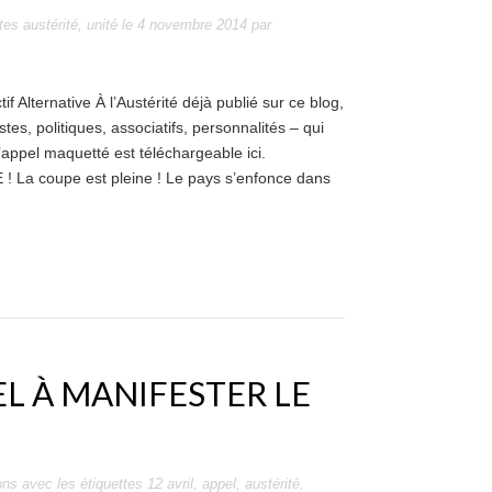
ttes
austérité
,
unité
le
4 novembre 2014
par
f Alternative À l’Austérité déjà publié sur ce blog,
tes, politiques, associatifs, personnalités – qui
’appel maquetté est téléchargeable ici.
a coupe est pleine ! Le pays s’enfonce dans
EL À MANIFESTER LE
ons
avec les étiquettes
12 avril
,
appel
,
austérité
,