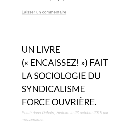
Laisser un commentaire
UN LIVRE
(« ENCAISSEZ! ») FAIT
LA SOCIOLOGIE DU
SYNDICALISME
FORCE OUVRIÈRE.
Posté dans
Débats
,
Histoire
le
23 octobre 2015
par
mezzimamet
.