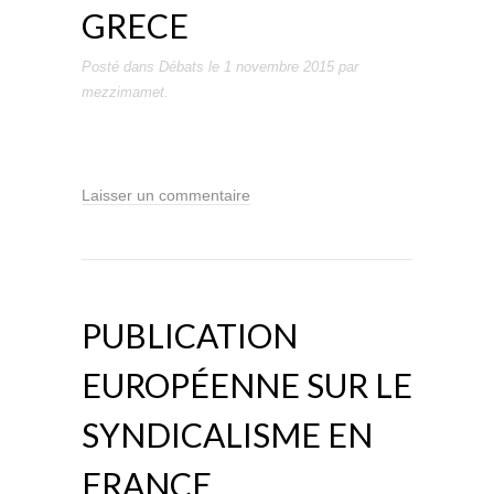
GRECE
Posté dans
Débats
le
1 novembre 2015
par
mezzimamet
.
Laisser un commentaire
PUBLICATION
EUROPÉENNE SUR LE
SYNDICALISME EN
FRANCE