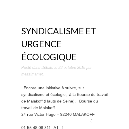
SYNDICALISME ET
URGENCE
ÉCOLOGIQUE
Posté dans
Débats
le
23 octobre 2015
par
mezzimamet
.
Encore une initiative à suivre, sur
syndicalisme et écologie, à la Bourse du travail
de Malakoff (Hauts de Seine). Bourse du
travail de Malakoff
24 rue Victor Hugo – 92240 MALAKOFF
(
01.55.48.06.31) A […]