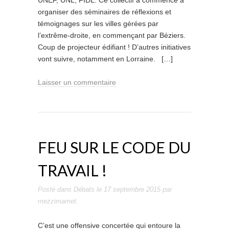
UNEF, UNL, FIDL. Ce collectif a commencé à
organiser des séminaires de réflexions et
témoignages sur les villes gérées par
l’extrême-droite, en commençant par Béziers.
Coup de projecteur édifiant ! D’autres initiatives
vont suivre, notamment en Lorraine. […]
Laisser un commentaire
FEU SUR LE CODE DU
TRAVAIL !
Posté dans
Débats
le
17 septembre 2015
par
mezzimamet
.
C’est une offensive concertée qui entoure la