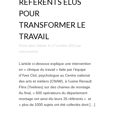
RÉFÉRENTS ÉLUS
POUR
TRANSFORMER LE
TRAVAIL
Posté dans
Débats
le
17 octobre 2015
par
mezzimamet
.
L’article ci-dessous explique une intervention
en « clinique du travail » faite par l’équipe
d’Yves Clot, psychologue au Centre national
des arts et métiers (CNAM), à l’usine Renault
Flins (Yvelines) sur des chaines de montage.
Au final, « 600 opérateurs du département
montage ont ainsi élu leurs 26 référents » et
« plus de 1000 sujets ont été collectés dont […]