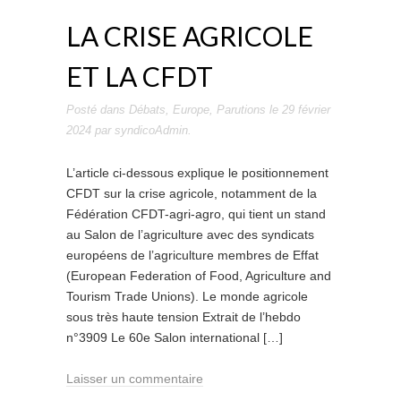
LA CRISE AGRICOLE
ET LA CFDT
Posté dans
Débats
,
Europe
,
Parutions
le
29 février
2024
par
syndicoAdmin
.
L’article ci-dessous explique le positionnement
CFDT sur la crise agricole, notamment de la
Fédération CFDT-agri-agro, qui tient un stand
au Salon de l’agriculture avec des syndicats
européens de l’agriculture membres de Effat
(European Federation of Food, Agriculture and
Tourism Trade Unions). Le monde agricole
sous très haute tension Extrait de l’hebdo
n°3909 Le 60e Salon international […]
Laisser un commentaire