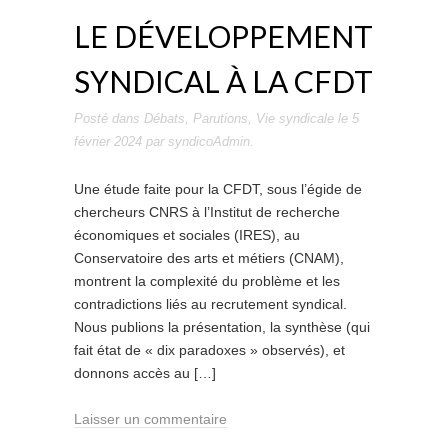
LE DÉVELOPPEMENT
SYNDICAL À LA CFDT
Posté dans
Débats
,
Parutions
,
Vie syndicale
le
5
février 2024
par
syndicoAdmin
.
Une étude faite pour la CFDT, sous l’égide de
chercheurs CNRS à l’Institut de recherche
économiques et sociales (IRES), au
Conservatoire des arts et métiers (CNAM),
montrent la complexité du problème et les
contradictions liés au recrutement syndical.
Nous publions la présentation, la synthèse (qui
fait état de « dix paradoxes » observés), et
donnons accès au […]
Laisser un commentaire