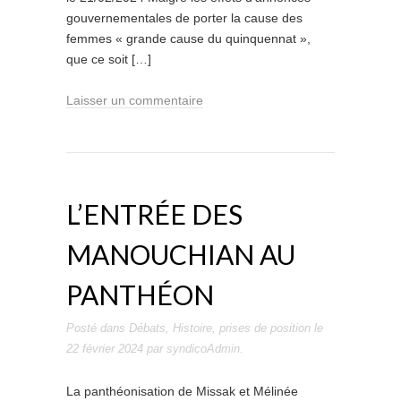
gouvernementales de porter la cause des
femmes « grande cause du quinquennat »,
que ce soit […]
Laisser un commentaire
L’ENTRÉE DES
MANOUCHIAN AU
PANTHÉON
Posté dans
Débats
,
Histoire
,
prises de position
le
22 février 2024
par
syndicoAdmin
.
La panthéonisation de Missak et Mélinée