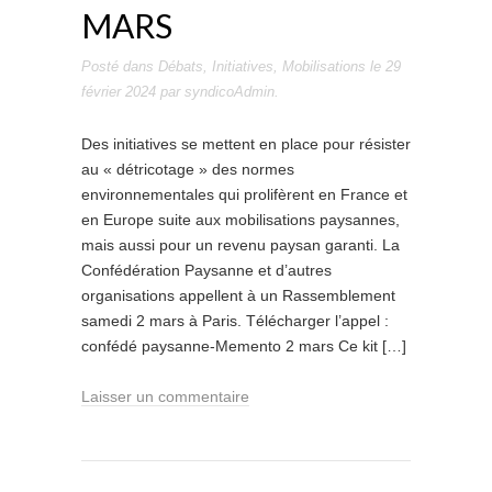
MARS
Posté dans
Débats
,
Initiatives
,
Mobilisations
le
29
février 2024
par
syndicoAdmin
.
Des initiatives se mettent en place pour résister
au « détricotage » des normes
environnementales qui prolifèrent en France et
en Europe suite aux mobilisations paysannes,
mais aussi pour un revenu paysan garanti. La
Confédération Paysanne et d’autres
organisations appellent à un Rassemblement
samedi 2 mars à Paris. Télécharger l’appel :
confédé paysanne-Memento 2 mars Ce kit […]
Laisser un commentaire