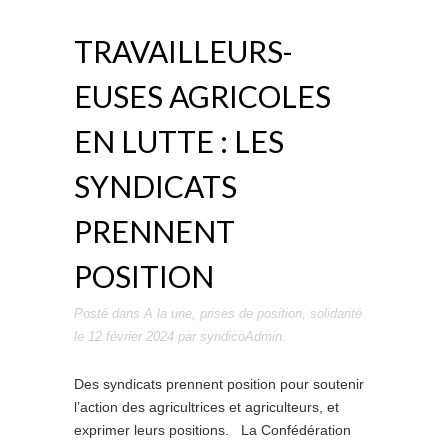
TRAVAILLEURS-
EUSES AGRICOLES
EN LUTTE : LES
SYNDICATS
PRENNENT
POSITION
Posté dans
A la une
,
prises de position
,
solidarité
le
12 février 2024
par
syndicoAdmin
.
Des syndicats prennent position pour soutenir
l’action des agricultrices et agriculteurs, et
exprimer leurs positions. La Confédération