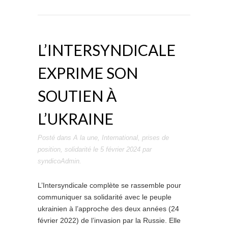
L’INTERSYNDICALE
EXPRIME SON
SOUTIEN À
L’UKRAINE
Posté dans
A la une
,
International
,
prises de
position
,
solidarité
le
5 février 2024
par
syndicoAdmin
.
L’Intersyndicale complète se rassemble pour
communiquer sa solidarité avec le peuple
ukrainien à l’approche des deux années (24
février 2022) de l’invasion par la Russie. Elle