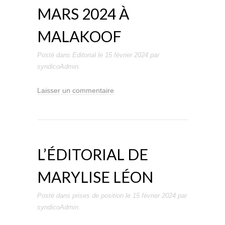
MARS 2024 À
MALAKOOF
Posté dans
Editorial
le
15 février 2024
par
syndicoAdmin
.
Laisser un commentaire
L’ÉDITORIAL DE
MARYLISE LÉON
Posté dans
prises de position
le
15 février 2024
par
syndicoAdmin
.