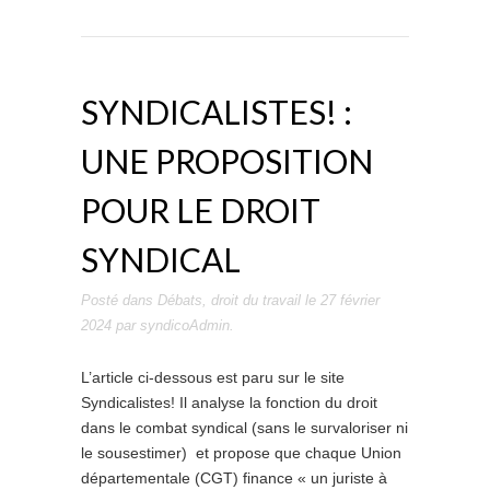
SYNDICALISTES! :
UNE PROPOSITION
POUR LE DROIT
SYNDICAL
Posté dans
Débats
,
droit du travail
le
27 février
2024
par
syndicoAdmin
.
L’article ci-dessous est paru sur le site
Syndicalistes! Il analyse la fonction du droit
dans le combat syndical (sans le survaloriser ni
le sousestimer) et propose que chaque Union
départementale (CGT) finance « un juriste à