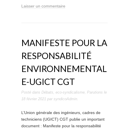
Laisser un commentaire
MANIFESTE POUR LA
RESPONSABILITÉ
ENVIRONNEMENTAL
E-UGICT CGT
Posté dans
Débats
,
eco-syndicalisme
,
Parutions
le
18 février 2021
par
syndicoAdmin
.
L’Union générale des ingénieurs, cadres de
techniciens (UGICT) CGT publie un important
document : Manifeste pour la responsabilité