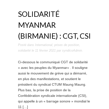
SOLIDARITÉ
MYANMAR
(BIRMANIE) : CGT, CSI
Posté dans
International
,
prises de position
,
solidarité
le
11 février 2021
par
syndicoAdmin
.
Ci-dessous le communiqué CGT de solidarité
« avec les peuples du Myanmar« . Il souligne
aussi le mouvement de grève qui a démarré,
en plus des manifestations, et soutient le
président du syndicat CTUM Maung Maung.
Plus bas, la prise de position de la
Confédération syndicale internationale (CSI),
qui appelle à un « barrage sonore » mondial le
11 […]