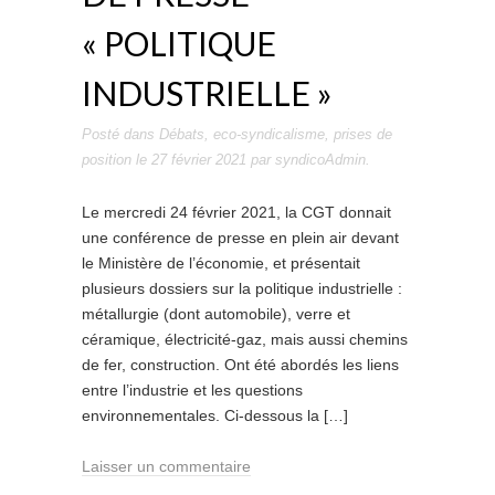
« POLITIQUE
INDUSTRIELLE »
Posté dans
Débats
,
eco-syndicalisme
,
prises de
position
le
27 février 2021
par
syndicoAdmin
.
Le mercredi 24 février 2021, la CGT donnait
une conférence de presse en plein air devant
le Ministère de l’économie, et présentait
plusieurs dossiers sur la politique industrielle :
métallurgie (dont automobile), verre et
céramique, électricité-gaz, mais aussi chemins
de fer, construction. Ont été abordés les liens
entre l’industrie et les questions
environnementales. Ci-dessous la […]
Laisser un commentaire