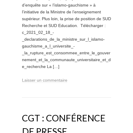
d’enquête sur « l’islamo-gauchisme » à
l’initiative de la Ministre de l’enseignement
supérieur. Plus loin, la prise de position de SUD
Recherche et SUD Education. Télécharger :
c_2021_02_18_-
_declarations_de_la_ministre_sur_l_islamo-
gauchisme_a_l_universite_-
_la_rupture_est_consommee_entre_le_gouver
nement_et_la_communaute_universitaire_et_d
e_recherche La […]
Laisser un commentaire
CGT : CONFÉRENCE
DE PRESSE