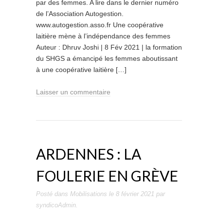
par des femmes. A lire dans le dernier numéro
de l’Association Autogestion.
www.autogestion.asso.fr Une coopérative
laitière mène à l’indépendance des femmes
Auteur : Dhruv Joshi | 8 Fév 2021 | la formation
du SHGS a émancipé les femmes aboutissant
à une coopérative laitière […]
Laisser un commentaire
ARDENNES : LA
FOULERIE EN GRÈVE
Posté dans
Mobilisations
le
8 février 2021
par
syndicoAdmin
.