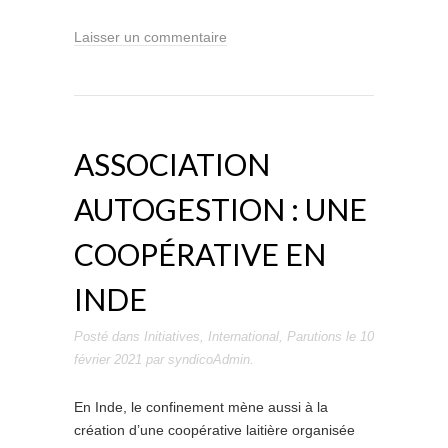
Laisser un commentaire
ASSOCIATION
AUTOGESTION : UNE
COOPÉRATIVE EN
INDE
Posté dans
Initiatives
,
International
,
Parutions
le
10
février 2021
par
syndicoAdmin
.
En Inde, le confinement mène aussi à la
création d’une coopérative laitière organisée