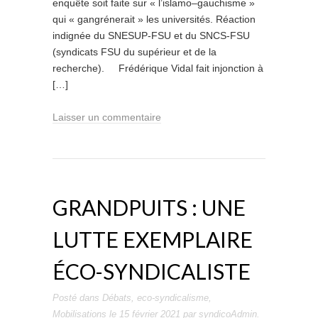
enquête soit faite sur « l’islamo–gauchisme »
qui « gangrénerait » les universités. Réaction
indignée du SNESUP-FSU et du SNCS-FSU
(syndicats FSU du supérieur et de la
recherche). Frédérique Vidal fait injonction à
[…]
Laisser un commentaire
GRANDPUITS : UNE
LUTTE EXEMPLAIRE
ÉCO-SYNDICALISTE
Posté dans
Débats
,
eco-syndicalisme
,
Mobilisations
le
15 février 2021
par
syndicoAdmin
.