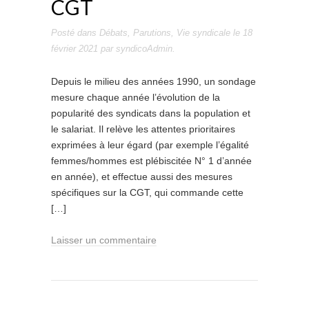
CGT
Posté dans
Débats
,
Parutions
,
Vie syndicale
le
18
février 2021
par
syndicoAdmin
.
Depuis le milieu des années 1990, un sondage
mesure chaque année l’évolution de la
popularité des syndicats dans la population et
le salariat. Il relève les attentes prioritaires
exprimées à leur égard (par exemple l’égalité
femmes/hommes est plébiscitée N° 1 d’année
en année), et effectue aussi des mesures
spécifiques sur la CGT, qui commande cette
[…]
Laisser un commentaire