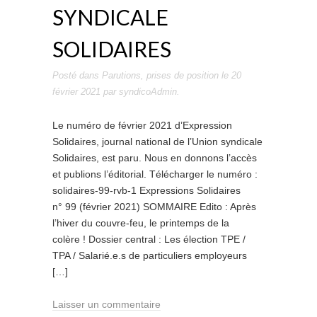
SYNDICALE
SOLIDAIRES
Posté dans
Parutions
,
prises de position
le
20
février 2021
par
syndicoAdmin
.
Le numéro de février 2021 d’Expression
Solidaires, journal national de l’Union syndicale
Solidaires, est paru. Nous en donnons l’accès
et publions l’éditorial. Télécharger le numéro :
solidaires-99-rvb-1 Expressions Solidaires
n° 99 (février 2021) SOMMAIRE Edito : Après
l’hiver du couvre-feu, le printemps de la
colère ! Dossier central : Les élection TPE /
TPA / Salarié.e.s de particuliers employeurs
[…]
Laisser un commentaire