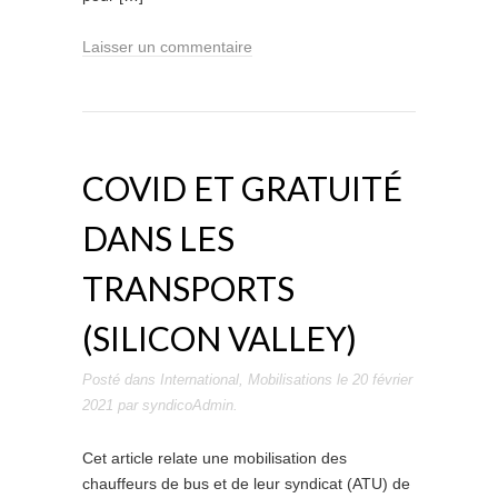
Laisser un commentaire
COVID ET GRATUITÉ
DANS LES
TRANSPORTS
(SILICON VALLEY)
Posté dans
International
,
Mobilisations
le
20 février
2021
par
syndicoAdmin
.
Cet article relate une mobilisation des
chauffeurs de bus et de leur syndicat (ATU) de