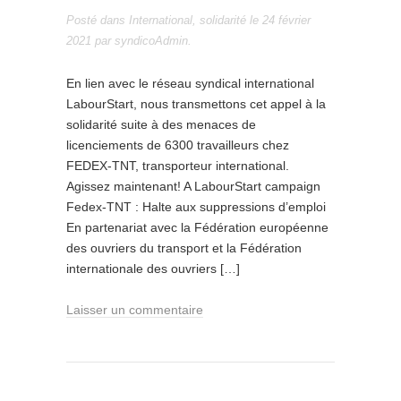
Posté dans
International
,
solidarité
le
24 février
2021
par
syndicoAdmin
.
En lien avec le réseau syndical international
LabourStart, nous transmettons cet appel à la
solidarité suite à des menaces de
licenciements de 6300 travailleurs chez
FEDEX-TNT, transporteur international.
Agissez maintenant! A LabourStart campaign
Fedex-TNT : Halte aux suppressions d’emploi
En partenariat avec la Fédération européenne
des ouvriers du transport et la Fédération
internationale des ouvriers […]
Laisser un commentaire