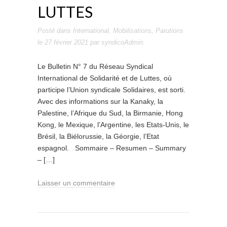
LUTTES
Posté dans
International
,
Mobilisations
,
Parutions
le
27 février 2021
par
syndicoAdmin
.
Le Bulletin N° 7 du Réseau Syndical
International de Solidarité et de Luttes, où
participe l’Union syndicale Solidaires, est sorti.
Avec des informations sur la Kanaky, la
Palestine, l’Afrique du Sud, la Birmanie, Hong
Kong, le Mexique, l’Argentine, les Etats-Unis, le
Brésil, la Biélorussie, la Géorgie, l’Etat
espagnol. Sommaire – Resumen – Summary
– […]
Laisser un commentaire