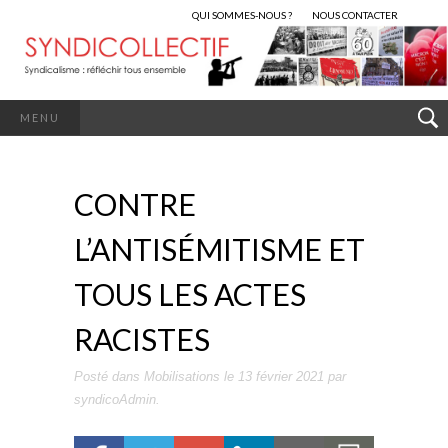
QUI SOMMES-NOUS ?
NOUS CONTACTER
MENU
CONTRE
L’ANTISÉMITISME ET
TOUS LES ACTES
RACISTES
Posté dans
Mobilisations
le
13 février 2021
par
syndicoAdmin
.