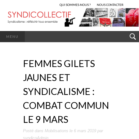
QUI SOMMES-NOUS ?
NOUS CONTACTER
MENU
FEMMES GILETS
JAUNES ET
SYNDICALISME :
COMBAT COMMUN
LE 9 MARS
Posté dans
Mobilisations
le
6 mars 2019
par
syndicoAdmin
.