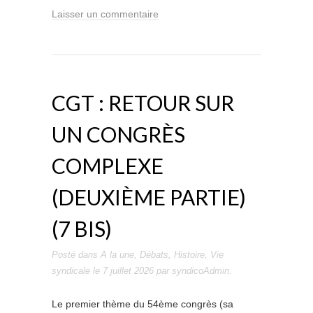
Laisser un commentaire
CGT : RETOUR SUR
UN CONGRÈS
COMPLEXE
(DEUXIÈME PARTIE)
(7 BIS)
Posté dans
A la une
,
Débats
,
Histoire
,
Vie
syndicale
le
7 juillet 2026
par
syndicoAdmin
.
Le premier thème du 54ème congrès (sa