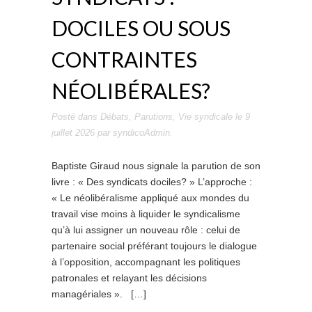
DOCILES OU SOUS
CONTRAINTES
NÉOLIBÉRALES?
Posté dans
Débats
,
Parutions
,
Vie syndicale
le
9
juillet 2026
par
syndicoAdmin
.
Baptiste Giraud nous signale la parution de son
livre : « Des syndicats dociles? » L’approche :
« Le néolibéralisme appliqué aux mondes du
travail vise moins à liquider le syndicalisme
qu’à lui assigner un nouveau rôle : celui de
partenaire social préférant toujours le dialogue
à l’opposition, accompagnant les politiques
patronales et relayant les décisions
managériales ». […]