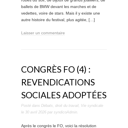
robes du soir, de bijoux de grands joailliers, de
ballets de BMW devant les marches et de
vedettes, voire de stars. Mais il y existe une
autre histoire du festival, plus agitée, […]
Laisser un commentaire
CONGRÈS FO (4) :
REVENDICATIONS
SOCIALES ADOPTÉES
Posté dans
Débats
,
droit du travail
,
Vie syndicale
le
30 avril 2026
par
syndicoAdmin
.
Après le congrès le FO, voici la résolution