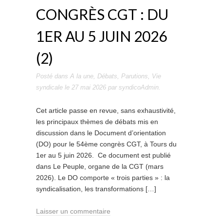
CONGRÈS CGT : DU
1ER AU 5 JUIN 2026
(2)
Posté dans
A la une
,
Débats
,
Parutions
,
Vie
syndicale
le
27 mai 2026
par
syndicoAdmin
.
Cet article passe en revue, sans exhaustivité,
les principaux thèmes de débats mis en
discussion dans le Document d’orientation
(DO) pour le 54ème congrès CGT, à Tours du
1er au 5 juin 2026. Ce document est publié
dans Le Peuple, organe de la CGT (mars
2026). Le DO comporte « trois parties » : la
syndicalisation, les transformations […]
Laisser un commentaire