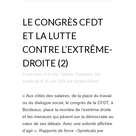
LE CONGRÈS CFDT
ET LA LUTTE
CONTRE L’EXTRÊME-
DROITE (2)
Posté dans
A la une
,
Débats
,
Parutions
,
Vie
syndicale
le
26 juin 2026
par
syndicoAdmin
.
« Aux côtés des salaires, de la place du travail
ou du dialogue social, le congrès de la CFDT, à
Bordeaux, place la montée de l’extrême droite
et les menaces qui pèsent sur la démocratie au
cœur de ses débats. Avec une volonté affichée
d’agir ». Rapports de force –Syndicats par