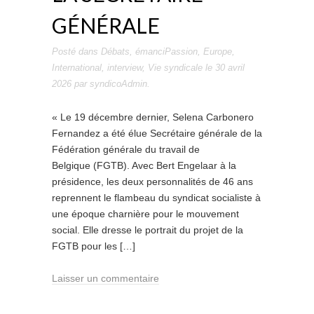
GÉNÉRALE
Posté dans
Débats
,
émanciPassion
,
Europe
,
International
,
interview
,
Vie syndicale
le
30 avril
2026
par
syndicoAdmin
.
« Le 19 décembre dernier, Selena Carbonero
Fernandez a été élue Secrétaire générale de la
Fédération générale du travail de
Belgique (FGTB). Avec Bert Engelaar à la
présidence, les deux personnalités de 46 ans
reprennent le flambeau du syndicat socialiste à
une époque charnière pour le mouvement
social. Elle dresse le portrait du projet de la
FGTB pour les […]
Laisser un commentaire