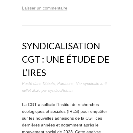
Laisser un commentaire
SYNDICALISATION
CGT : UNE ÉTUDE DE
L’IRES
Posté dans
Débats
,
Parutions
,
Vie syndicale
le
6
juillet 2026
par
syndicoAdmin
.
La CGT a sollicité l’Institut de recherches
écologiques et sociales (IRES) pour enquêter
sur les nouvelles adhésions de la CGT ces
dernières années et notamment après le
mouvement social de 2023. Cette analyse