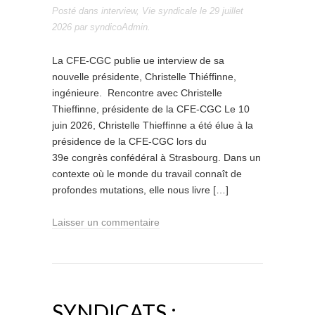
Posté dans
interview
,
Vie syndicale
le
29 juillet
2026
par
syndicoAdmin
.
La CFE-CGC publie ue interview de sa
nouvelle présidente, Christelle Thiéffinne,
ingénieure. Rencontre avec Christelle
Thieffinne, présidente de la CFE-CGC Le 10
juin 2026, Christelle Thieffinne a été élue à la
présidence de la CFE-CGC lors du
39e congrès confédéral à Strasbourg. Dans un
contexte où le monde du travail connaît de
profondes mutations, elle nous livre […]
Laisser un commentaire
SYNDICATS :