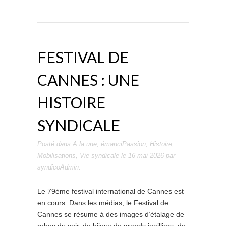
FESTIVAL DE
CANNES : UNE
HISTOIRE
SYNDICALE
Posté dans
A la une
,
émanciPassion
,
Histoire
,
Mobilisations
,
Vie syndicale
le
16 mai 2026
par
syndicoAdmin
.
Le 79ème festival international de Cannes est
en cours. Dans les médias, le Festival de
Cannes se résume à des images d’étalage de