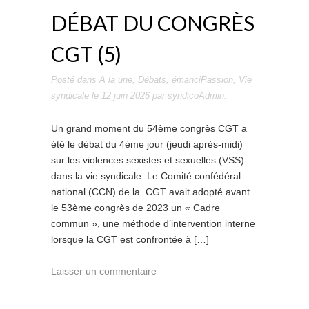
DÉBAT DU CONGRÈS
CGT (5)
Posté dans
A la une
,
Débats
,
émanciPassion
,
Vie
syndicale
le
12 juin 2026
par
syndicoAdmin
.
Un grand moment du 54ème congrès CGT a
été le débat du 4ème jour (jeudi après-midi)
sur les violences sexistes et sexuelles (VSS)
dans la vie syndicale. Le Comité confédéral
national (CCN) de la CGT avait adopté avant
le 53ème congrès de 2023 un « Cadre
commun », une méthode d’intervention interne
lorsque la CGT est confrontée à […]
Laisser un commentaire