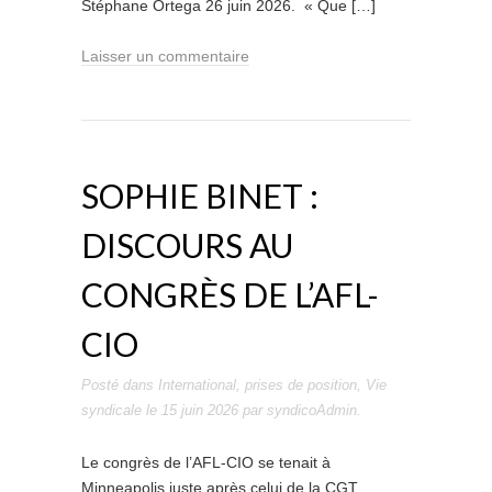
Stéphane Ortega 26 juin 2026. « Que […]
Laisser un commentaire
SOPHIE BINET :
DISCOURS AU
CONGRÈS DE L’AFL-
CIO
Posté dans
International
,
prises de position
,
Vie
syndicale
le
15 juin 2026
par
syndicoAdmin
.
Le congrès de l’AFL-CIO se tenait à
Minneapolis juste après celui de la CGT