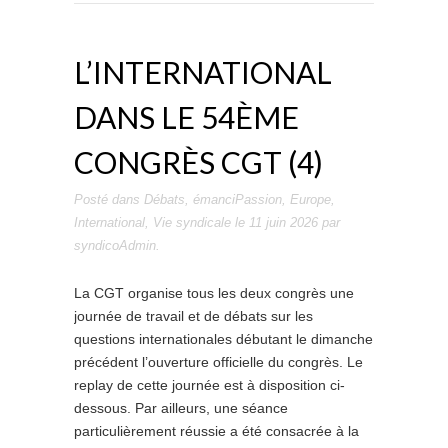
L’INTERNATIONAL
DANS LE 54ÈME
CONGRÈS CGT (4)
Posté dans
Débats
,
émanciPassion
,
Europe
,
International
,
Vie syndicale
le
11 juin 2026
par
syndicoAdmin
.
La CGT organise tous les deux congrès une
journée de travail et de débats sur les
questions internationales débutant le dimanche
précédent l’ouverture officielle du congrès. Le
replay de cette journée est à disposition ci-
dessous. Par ailleurs, une séance
particulièrement réussie a été consacrée à la