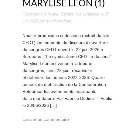
MARYLISE LÉON (1)
Posté dans
A la une
,
Débats
,
Vie syndicale
le
27
juin 2026
par
syndicoAdmin
.
Nous reproduisons ci-dessous (extrait du site
CFDT) les moments du discours d’ouverture
du congrès CFDT ouvert le 22 juin 2026 à
Bordeaux. “Le syndicalisme CFDT a du sens”
Marylise Léon est venue à la tribune
du congrès, lundi 22 juin, récapituler
et défendre les années 2022-2026. Quatre
années de mobilisation de la Confédération.
Retour sur les événements marquants
de la mandature. Par Fabrice Dedieu — Publié
le 23/06/2026 […]
Laisser un commentaire