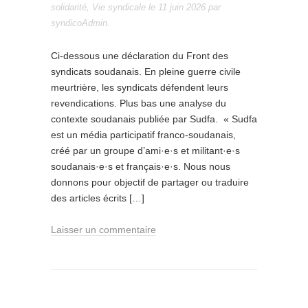
solidarité
,
Vie syndicale
le
11 juin 2026
par
syndicoAdmin
.
Ci-dessous une déclaration du Front des
syndicats soudanais. En pleine guerre civile
meurtrière, les syndicats défendent leurs
revendications. Plus bas une analyse du
contexte soudanais publiée par Sudfa. « Sudfa
est un média participatif franco-soudanais,
créé par un groupe d’ami·e·s et militant·e·s
soudanais·e·s et français·e·s. Nous nous
donnons pour objectif de partager ou traduire
des articles écrits […]
Laisser un commentaire