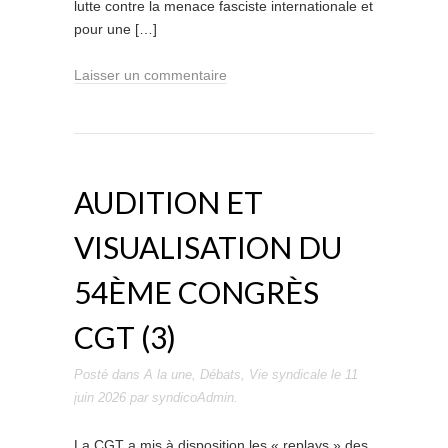
lutte contre la menace fasciste internationale et
pour une […]
Laisser un commentaire
AUDITION ET
VISUALISATION DU
54ÈME CONGRÈS
CGT (3)
Posté dans
A la une
,
Débats
,
Vie syndicale
le
11
juin 2026
par
syndicoAdmin
.
La CGT a mis à disposition les « replays » des