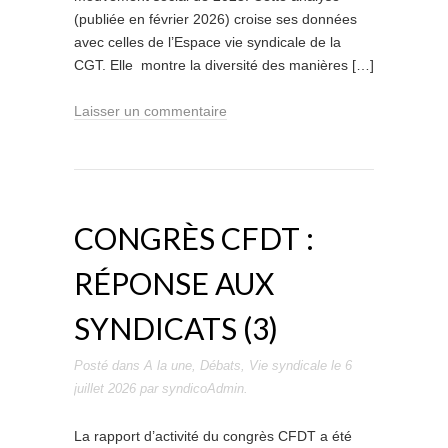
(publiée en février 2026) croise ses données
avec celles de l’Espace vie syndicale de la
CGT. Elle montre la diversité des manières […]
Laisser un commentaire
CONGRÈS CFDT :
RÉPONSE AUX
SYNDICATS (3)
Posté dans
A la une
,
Débats
,
Vie syndicale
le
6
juillet 2026
par
syndicoAdmin
.
La rapport d’activité du congrès CFDT a été