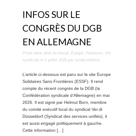
INFOS SUR LE
CONGRÈS DU DGB
EN ALLEMAGNE
Posté dans
droit du travail
,
Europe
,
Parutions
,
Vie
syndicale
le
6 juillet 2026
par
syndicoAdmin
.
L’article ci-dessous est paru sur le site Europe
Solidaires Sans Frontières (ESSF). Il rend
compte du récent congrès de la DGB (la
Confédération syndicale d’Allemagne) en mai
2026. Il est signé par Helmut Born, membre
du comité exécutif local du syndicat Ver.di
Düsseldorf (Syndicat des services unifiés), il
est aussi engagé politiquement à gauche.
Cette information […]