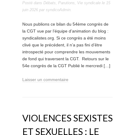
Posté dans
Débats
,
Parutions
,
Vie syndicale
le
15
juin 2026
par
syndicoAdmin
.
Nous publions ce bilan du 54ème congrès de
la CGT vue par l’équipe d’animation du blog :
syndicalistes.org. Si ce congrès a été moins
clivé que le précédent, il n’a pas fini d’être
introspecté pour comprendre les mouvements
de fond qui traversent la CGT. Retours sur le
54e congrès de la CGT Publié le mercredi […]
Laisser un commentaire
VIOLENCES SEXISTES
ET SEXUELLES : LE