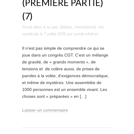
(PREMIÈRE PARTIE)
(7)
Posté dans
A la une
,
Débats
,
International
,
Vie
syndicale
le
7 juillet 2026
par
syndicoAdmin
.
Il n’est pas simple de comprendre ce qui se
joue dans un congrès CGT. C’est un mélange
de gravité, de « grands moments », de
tensions et de colère aussi, de prises de
paroles à la volée, d’exigences démocratique,
et même de mystères. Une assemblée de
1000 personnes est un ensemble vivant. Les
choses sont « préparées » en […]
Laisser un commentaire