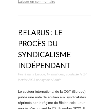
Laisser un commentaire
BELARUS : LE
PROCÈS DU
SYNDICALISME
INDÉPENDANT
Posté dans
Europe
,
International
,
solidarité
le
24
janvier 2023
par
syndicoAdmin
.
Le secteur international de la CGT (Europe)
publie une note de soutien aux syndicalistes
réprimés par le régime de Biélorussie. Leur
procès s’est ouvert le 20 décembre 2022. Il