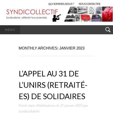
QUI SOMMES-NOUS ?
NOUS CONTACTER
MENU
MONTHLY ARCHIVES: JANVIER 2023
L’APPEL AU 31 DE
L’UNIRS (RETRAITÉ-
ES) DE SOLIDAIRES
Posté dans
Mobilisations
le
27 janvier 2023
par
syndicoAdmin
.