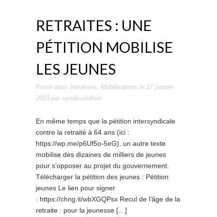
RETRAITES : UNE
PÉTITION MOBILISE
LES JEUNES
Posté dans
Initiatives
,
Mobilisations
le
17 janvier
2023
par
syndicoAdmin
.
En même temps que la pétition intersyndicale
contre la retraité à 64 ans (ici :
https://wp.me/p6Uf5o-5eG), un autre texte
mobilise des dizaines de milliers de jeunes
pour s’opposer au projet du gouvernement.
Télécharger la pétition des jeunes : Pétition
jeunes Le lien pour signer
: https://chng.it/wbXGQPsx Recul de l’âge de la
retraite : pour la jeunesse […]