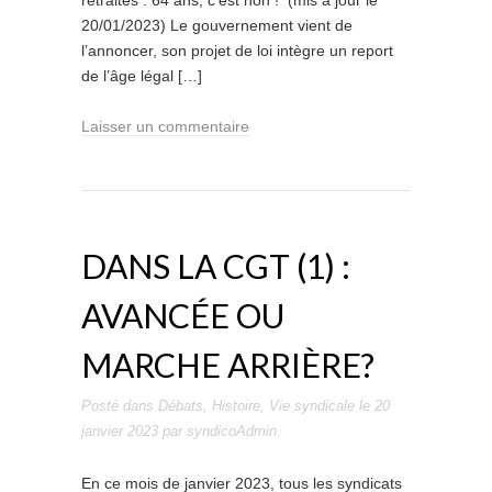
retraites : 64 ans, c’est non ! (mis à jour le
20/01/2023) Le gouvernement vient de
l’annoncer, son projet de loi intègre un report
de l’âge légal […]
Laisser un commentaire
DANS LA CGT (1) :
AVANCÉE OU
MARCHE ARRIÈRE?
Posté dans
Débats
,
Histoire
,
Vie syndicale
le
20
janvier 2023
par
syndicoAdmin
.
En ce mois de janvier 2023, tous les syndicats