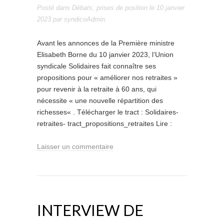
Posté dans
Débats
,
prises de position
le
10 janvier
2023
par
syndicoAdmin
.
Avant les annonces de la Première ministre
Elisabeth Borne du 10 janvier 2023, l’Union
syndicale Solidaires fait connaître ses
propositions pour « améliorer nos retraites »
pour revenir à la retraite à 60 ans, qui
nécessite « une nouvelle répartition des
richesses« . Télécharger le tract : Solidaires-
retraites- tract_propositions_retraites Lire :
Laisser un commentaire
INTERVIEW DE