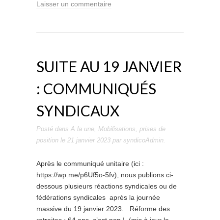
Laisser un commentaire
SUITE AU 19 JANVIER
: COMMUNIQUÉS
SYNDICAUX
Posté dans
A la une
,
Mobilisations
,
prises de
position
le
21 janvier 2023
par
syndicoAdmin
.
Après le communiqué unitaire (ici :
https://wp.me/p6Uf5o-5fv), nous publions ci-
dessous plusieurs réactions syndicales ou de
fédérations syndicales après la journée
massive du 19 janvier 2023. Réforme des