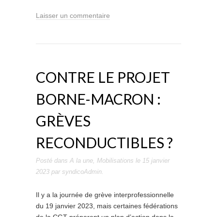
Laisser un commentaire
CONTRE LE PROJET
BORNE-MACRON :
GRÈVES
RECONDUCTIBLES ?
Posté dans
A la une
,
Mobilisations
le
15 janvier
2023
par
syndicoAdmin
.
Il y a la journée de grève interprofessionnelle
du 19 janvier 2023, mais certaines fédérations