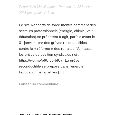
Posté dans
Mobilisations
,
Parutions
le
22 janvier
2023
par
syndicoAdmin
.
Le site Rapports de force montre comment des
secteurs professionnels (énergie, chimie, voir
éducation) se préparent à agir, parfois avant le
31 janvier, par des grèves reconductibles
contre la « réforme » des retraites. Voir aussi
les prises de position syndicales (ici :
https://wp.me/p6Uf5o-5fU) La grève
reconductible se prépare dans l’énergie,
l’éducation, le rail et les […]
Laisser un commentaire