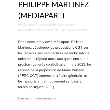
PHILIPPE MARTINEZ
(MEDIAPART)
Posté dans
A la une
,
Débats
,
interview
,
Mobilisations
le
6 janvier 2023
par
syndicoAdmin
.
Dans cette interview à Médiapart, Philippe
Martinez développe les propositions CGT sur
les retraites, les perspectives de mobilisations
unitaires. Il répond aussi aux questions sur le
prochain congrès confédéral en mars 2023, les
raisons de la proposition de Marie Buisson
(FERC CGT) comme secrétaire générale, et
les rapports entre mouvement syndical et
forces politiques. À […]
Laisser un commentaire