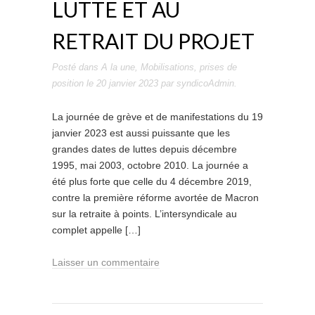
LUTTE ET AU
RETRAIT DU PROJET
Posté dans
A la une
,
Mobilisations
,
prises de
position
le
20 janvier 2023
par
syndicoAdmin
.
La journée de grève et de manifestations du 19
janvier 2023 est aussi puissante que les
grandes dates de luttes depuis décembre
1995, mai 2003, octobre 2010. La journée a
été plus forte que celle du 4 décembre 2019,
contre la première réforme avortée de Macron
sur la retraite à points. L’intersyndicale au
complet appelle […]
Laisser un commentaire