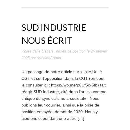
SUD INDUSTRIE
NOUS ÉCRIT
Posté dans
Débats
,
prises de position
le
26 janvier
2023
par
syndicoAdmin
.
Un passage de notre article sur le site Unité
CGT et sur l’opposition dans la CGT (on peut
le consulter ici : https://wp.me/p6Uf5o-5fb) fait
réagir SUD Industrie, cité dans l’article comme
critique du syndicalisme « sociétal« . Nous
publions leur courrier, ainsi que la prise de
position envoyée, datant de 2020. Nous y
ajoutons cependant une autre […]