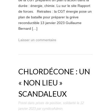
de la CGT préparent un plan d’action dans la
durée : énergie, chimie. Lu sur le site Rapport
de forces. Retraites : la CGT énergie pose un
plan de bataille pour préparer la grève
reconductible 13 janvier 2023 Guillaume
Bernard […]
Laisser un commentaire
CHLORDÉCONE : UN
« NON LIEU »
SCANDALEUX
Posté dans
prises de position
,
solidarité
le
12
janvier 2023
par
syndicoAdmin
.