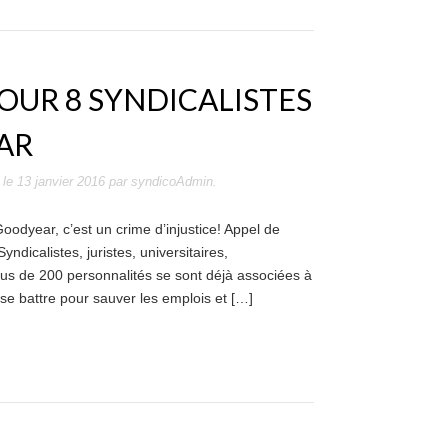
OUR 8 SYNDICALISTES
AR
le
13 janvier 2016
par
syndicoAdmin
.
oodyear, c’est un crime d’injustice! Appel de
ndicalistes, juristes, universitaires,
plus de 200 personnalités se sont déjà associées à
e se battre pour sauver les emplois et […]