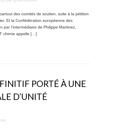
2016
par
syndicoAdmin
.
rtout des comités de soutien, suite à la pétition
vier. Et la Confédération européenne des
par l’intermédiaire de Philippe Martinez,
T chimie appelle […]
FINITIF PORTÉ À UNE
LE D’UNITÉ
min
.