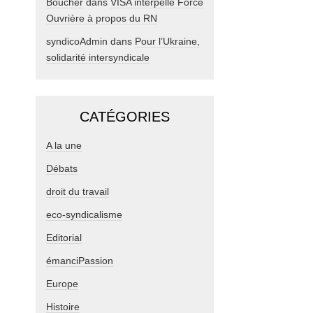
Boucher
dans
VISA interpelle Force
Ouvrière à propos du RN
syndicoAdmin
dans
Pour l’Ukraine,
solidarité intersyndicale
CATÉGORIES
A la une
Débats
droit du travail
eco-syndicalisme
Editorial
émanciPassion
Europe
Histoire