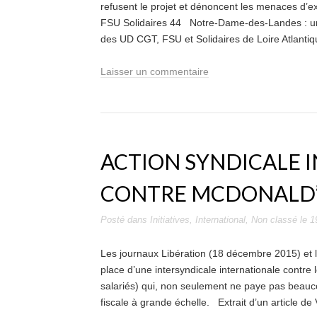
refusent le projet et dénoncent les menaces d’
FSU Solidaires 44 Notre-Dame-des-Landes : 
des UD CGT, FSU et Solidaires de Loire Atlantiq
Laisser un commentaire
ACTION SYNDICALE 
CONTRE MCDONALD
Posté dans
Initiatives
,
International
,
Non classé
le
1
Les journaux Libération (18 décembre 2015) et l
place d’une intersyndicale internationale contre
salariés) qui, non seulement ne paye pas beauco
fiscale à grande échelle. Extrait d’un article de V