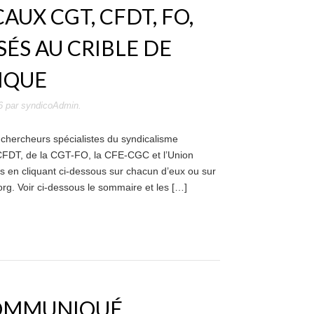
AUX CGT, CFDT, FO,
SÉS AU CRIBLE DE
IQUE
6
par
syndicoAdmin
.
chercheurs spécialistes du syndicalisme
 CFDT, de la CGT-FO, la CFE-CGC et l’Union
les en cliquant ci-dessous sur chacun d’eux ou sur
.org. Voir ci-dessous le sommaire et les […]
COMMUNIQUÉ