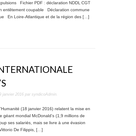
expulsions Fichier PDF : déclaration NDDL CGT
un entêtement coupable Déclaration commune
ue En Loire-Atlantique et de la région des […]
INTERNATIONALE
’S
9 janvier 2016
par
syndicoAdmin
.
’Humanité (18 janvier 2016) relatent la mise en
 le géant mondial McDonald’s (1,9 millions de
up ses salariés, mais se livre à une évasion
ittorio De Filippis, […]