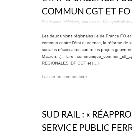
COMMUN CGT ET FO 
Posté dans
Initiatives
,
Non classé
,
Vie syndicale
le
Les deux unions régionales Ile de France FO e
commun contre l’état d’urgence, la réforme de la
sociales nécessaires contre les projets gouverne
Macron…). Lire : communique_commun_id
REGIONALES IDF CGT et […]
Laisser un commentaire
SUD RAIL : « RÉAPPR
SERVICE PUBLIC FERR