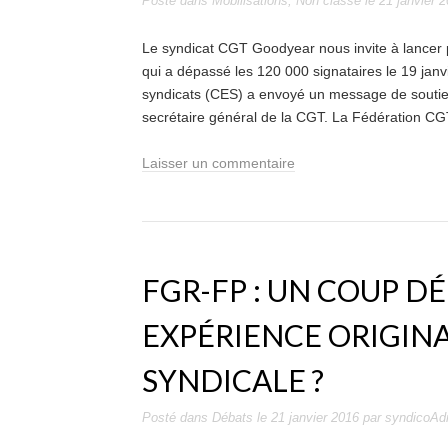
Posté dans
Mobilisations
,
Non classé
le
21 janvier 
Le syndicat CGT Goodyear nous invite à lancer pa
qui a dépassé les 120 000 signataires le 19 jan
syndicats (CES) a envoyé un message de soutien 
secrétaire général de la CGT. La Fédération CG
Laisser un commentaire
FGR-FP : UN COUP DÉ
EXPÉRIENCE ORIGINA
SYNDICALE ?
Posté dans
Débats
le
21 janvier 2016
par
syndicoAd