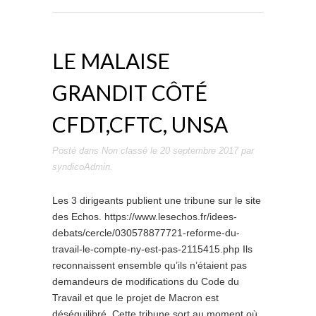
LE MALAISE
GRANDIT CÔTÉ
CFDT,CFTC, UNSA
Posté dans
Non classé
le
20 septembre 2017
par
syndicoAdmin
.
Les 3 dirigeants publient une tribune sur le site
des Echos. https://www.lesechos.fr/idees-
debats/cercle/030578877721-reforme-du-
travail-le-compte-ny-est-pas-2115415.php Ils
reconnaissent ensemble qu’ils n’étaient pas
demandeurs de modifications du Code du
Travail et que le projet de Macron est
déséquilibré. Cette tribune sort au moment où