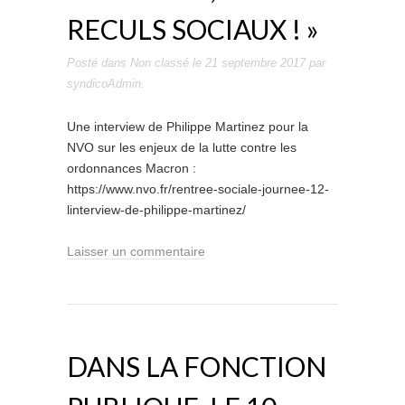
RECULS SOCIAUX ! »
Posté dans
Non classé
le
21 septembre 2017
par
syndicoAdmin
.
Une interview de Philippe Martinez pour la
NVO sur les enjeux de la lutte contre les
ordonnances Macron :
https://www.nvo.fr/rentree-sociale-journee-12-
linterview-de-philippe-martinez/
Laisser un commentaire
DANS LA FONCTION