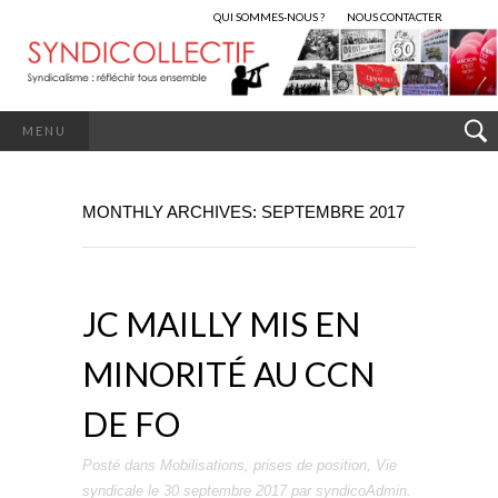
QUI SOMMES-NOUS ?
NOUS CONTACTER
MENU
MONTHLY ARCHIVES: SEPTEMBRE 2017
JC MAILLY MIS EN
MINORITÉ AU CCN
DE FO
Posté dans
Mobilisations
,
prises de position
,
Vie
syndicale
le
30 septembre 2017
par
syndicoAdmin
.