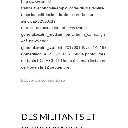
http://www.ouest-
france.fr/economie/emploi/code-du-travail-les-
metallos-cdft-taclent-la-direction-de-leur-
syndicat-5252901?
utm_source=neolane_of_newsletter-
generale&utm_medium=email&utm_campaign
=of_newsletter-
generale&utm_content=20170918&vid=144189
6&mediego_euid=1441896 Sur la photo : des
militants FGTE CFDT Route à la manifestation
de Rouen le 12 septembre
Laisser un commentaire
DES MILITANTS ET