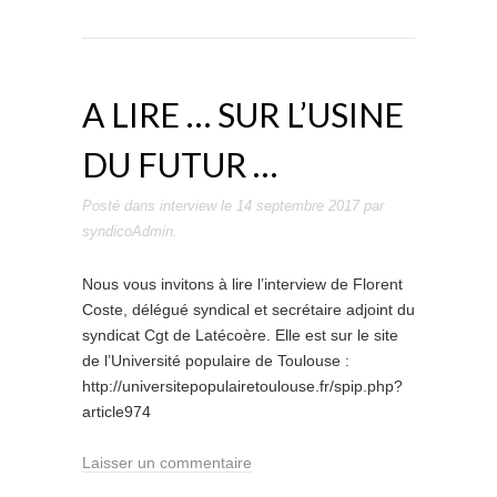
A LIRE … SUR L’USINE
DU FUTUR …
Posté dans
interview
le
14 septembre 2017
par
syndicoAdmin
.
Nous vous invitons à lire l’interview de Florent
Coste, délégué syndical et secrétaire adjoint du
syndicat Cgt de Latécoère. Elle est sur le site
de l’Université populaire de Toulouse :
http://universitepopulairetoulouse.fr/spip.php?
article974
Laisser un commentaire