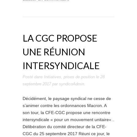
LA CGC PROPOSE
UNE RÉUNION
INTERSYNDICALE
Posté dans
Initiatives
,
prises de position
le
28
septembre 2017
par
syndicoAdmin
.
Décidément, le paysage syndical ne cesse de
s’animer contre les ordonnances Macron. A
son tour, la CFE-CGC propose une rencontre
intersyndicale « pour un mouvement unitaire« .
Délibération du comité directeur de la CFE-
CGC du 25 septembre 2017 Réuni ce jour, le