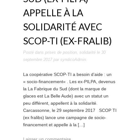
APPELLE À LA
SOLIDARITÉ AVEC
SCOP-TI (EX-FRALIB)
Posté dans
prises de position
,
solidarité
le
30
septembre 2017
par
syndicoAdmin
.
La coopérative SCOP-TI a besoin d’aide : un
« socio-financement« . Les ex-PILPA, devenus
la La Fabrique du Sud (dont la marque de
glaces est La Belle Aude) avec un statut un
peu différent, appellent à la solidarité.
Carcassonne, le 29 septembre 2017 SCOP TI
(ex fralibs) lance une campagne de socio-
financement et appelle à la […]
Laisser un commentaire