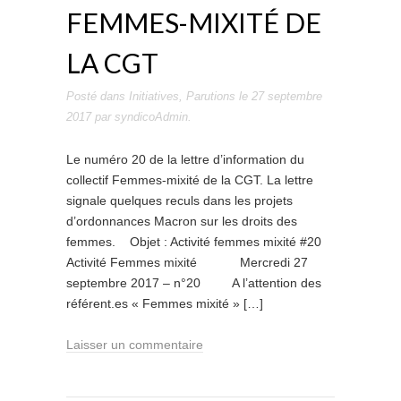
FEMMES-MIXITÉ DE
LA CGT
Posté dans
Initiatives
,
Parutions
le
27 septembre
2017
par
syndicoAdmin
.
Le numéro 20 de la lettre d’information du
collectif Femmes-mixité de la CGT. La lettre
signale quelques reculs dans les projets
d’ordonnances Macron sur les droits des
femmes. Objet : Activité femmes mixité #20
Activité Femmes mixité Mercredi 27
septembre 2017 – n°20 A l’attention des
référent.es « Femmes mixité » […]
Laisser un commentaire