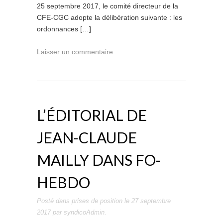
25 septembre 2017, le comité directeur de la
CFE-CGC adopte la délibération suivante : les
ordonnances […]
Laisser un commentaire
L’ÉDITORIAL DE
JEAN-CLAUDE
MAILLY DANS FO-
HEBDO
Posté dans
prises de position
le
27 septembre
2017
par
syndicoAdmin
.