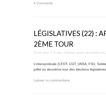
4 Comments
LÉGISLATIVES (22) :
2ÈME TOUR
Posté dans
A la une
,
Editorial
,
prises de position
le
L’intersyndicale (CFDT, CGT, UNSA, FSU, Solidair
juillet au deuxième tour des élections législatives
Laisser un commentaire