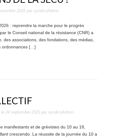
novembre 2025
par
syndicoAdmin
.
2026 : reprendre la marche pour le progrès
par le Conseil national de la résistance (CNR) a
e, des associations, des fondations, des médias,
Les ordonnances […]
LLECTIF
le
24 septembre 2025
par
syndicoAdmin
.
e manifestants et de grévistes du 10 au 18,
llant crescendo. La réussite de la journée du 10 a