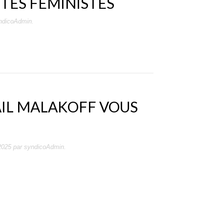
TTES FÉMINISTES
ndicoAdmin
.
AIL MALAKOFF VOUS
2025
par
syndicoAdmin
.