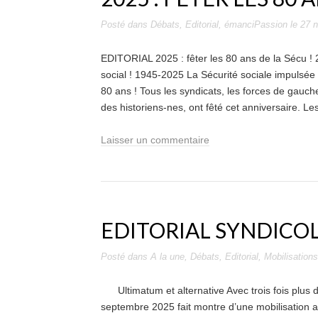
Posté dans
Débats
,
Editorial
,
émanciPassion
le
27 
EDITORIAL 2025 : fêter les 80 ans de la Sécu ! 
social ! 1945-2025 La Sécurité sociale impulsée 
80 ans ! Tous les syndicats, les forces de gauch
des historiens-nes, ont fêté cet anniversaire. 
Laisser un commentaire
EDITORIAL SYNDICO
Posté dans
A la une
,
Débats
,
Editorial
,
Mobilisations
Ultimatum et alternative Avec trois fois plus d
septembre 2025 fait montre d’une mobilisation a