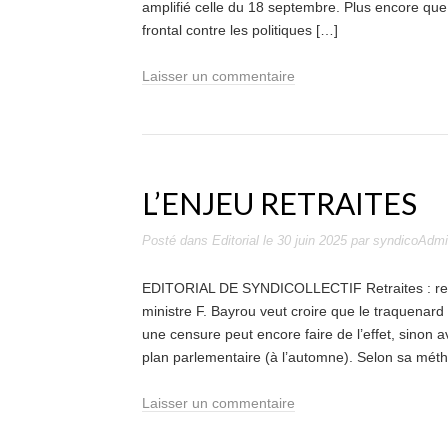
amplifié celle du 18 septembre. Plus encore que
frontal contre les politiques […]
Laisser un commentaire
L’ENJEU RETRAITES
Posté dans
Editorial
le
30 juin 2025
par
syndicoAdm
EDITORIAL DE SYNDICOLLECTIF Retraites : redon
ministre F. Bayrou veut croire que le traquenard 
une censure peut encore faire de l’effet, sinon a
plan parlementaire (à l’automne). Selon sa méth
Laisser un commentaire