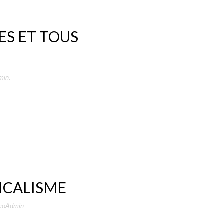
S ET TOUS
min
.
ICALISME
icoAdmin
.