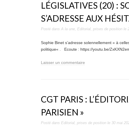
LÉGISLATIVES (20) : 
S’ADRESSE AUX HÉSI
Posté dans
A la une
,
Editorial
,
prises de position
le
Sophie Binet s’adresse solennellement « à celle
politique« . Ecoute : https://youtu.be/
Laisser un commentaire
CGT PARIS : L’ÉDITOR
PARISIEN »
Posté dans
Editorial
,
prises de position
le
30 mai 20