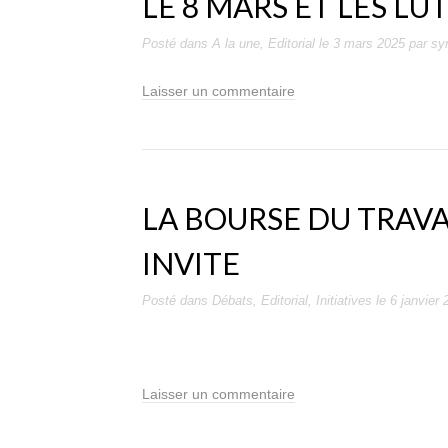
LE 8 MARS ET LES LU
Posté dans
A la une
,
Editorial
le
3 mars 2025
par
sy
Laisser un commentaire
LA BOURSE DU TRAV
INVITE
Posté dans
Débats
,
Editorial
,
Initiatives
le
6 janvier 
Laisser un commentaire