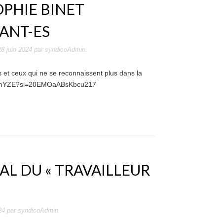
SOPHIE BINET
TANT-ES
28 juin 2024
par
syndicoAdmin
.
s et ceux qui ne se reconnaissent plus dans la
ZxKXN2emYZE?si=20EMOaABsKbcu217
IAL DU « TRAVAILLEUR
24
par
syndicoAdmin
.