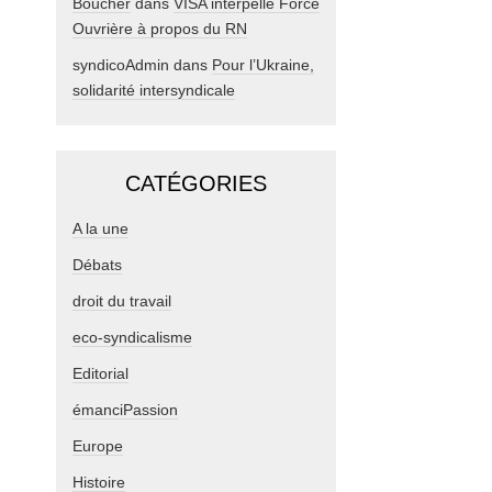
Boucher
dans
VISA interpelle Force
Ouvrière à propos du RN
syndicoAdmin
dans
Pour l’Ukraine,
solidarité intersyndicale
CATÉGORIES
A la une
Débats
droit du travail
eco-syndicalisme
Editorial
émanciPassion
Europe
Histoire