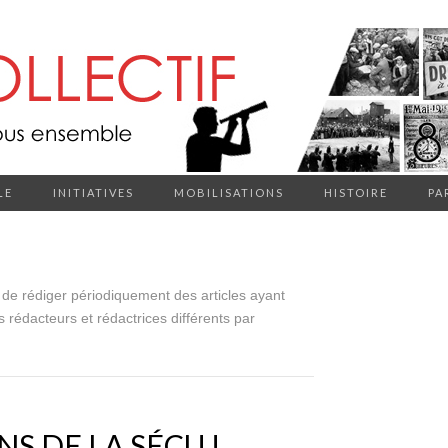
LE
INITIATIVES
MOBILISATIONS
HISTOIRE
PA
 de rédiger périodiquement des articles ayant
s rédacteurs et rédactrices différents par
ANS DE LA SÉCU !