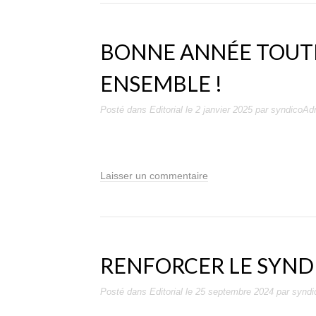
BONNE ANNÉE TOUTE
ENSEMBLE !
Posté dans
Editorial
le
2 janvier 2025
par
syndicoAd
Laisser un commentaire
RENFORCER LE SYND
Posté dans
Editorial
le
25 septembre 2024
par
synd