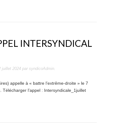
 APPEL INTERSYNDICAL
2 juillet 2024
par
syndicoAdmin
.
es) appelle à « battre l’extrême-droite » le 7
. Télécharger l’appel : Intersyndicale_1juillet