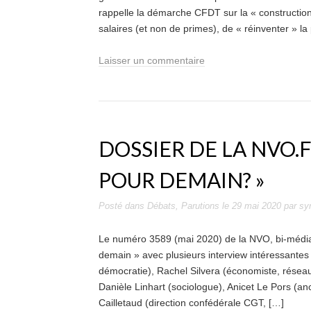
rappelle la démarche CFDT sur la « constructio
salaires (et non de primes), de « réinventer » la
Laisser un commentaire
DOSSIER DE LA NVO.
POUR DEMAIN? »
Posté dans
Débats
,
Parutions
le
29 mai 2020
par
sy
Le numéro 3589 (mai 2020) de la NVO, bi-média
demain » avec plusieurs interview intéressante
démocratie), Rachel Silvera (économiste, résea
Danièle Linhart (sociologue), Anicet Le Pors (anc
Cailletaud (direction confédérale CGT, […]