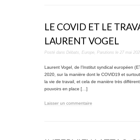
LE COVID ET LE TRAV
LAURENT VOGEL
Posté dans
Débats
,
Europe
,
Parutions
le
27 mai 202
Laurent Vogel, de l’Institut syndical européen (
2020, sur la manière dont le COVID19 et surtout
la vie de travail, et cela de manière très différen
pouvoirs en place […]
Laisser un commentaire