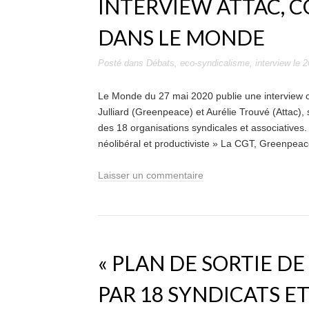
INTERVIEW ATTAC, C
DANS LE MONDE
Posté dans
Débats
,
eco-syndicalisme
,
interview
le
2
Le Monde du 27 mai 2020 publie une interview c
Julliard (Greenpeace) et Aurélie Trouvé (Attac), s
des 18 organisations syndicales et associatives. «
néolibéral et productiviste » La CGT, Greenpeac
Laisser un commentaire
« PLAN DE SORTIE DE 
PAR 18 SYNDICATS E