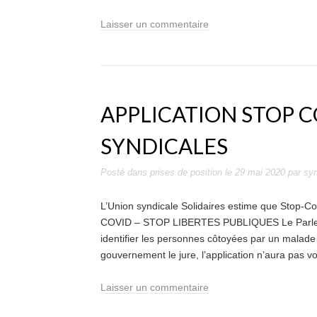
Laisser un commentaire
APPLICATION STOP C
SYNDICALES
Posté dans
prises de position
le
29 mai 2020
par
sy
L’Union syndicale Solidaires estime que Stop-Cov
COVID – STOP LIBERTES PUBLIQUES Le Parlemen
identifier les personnes côtoyées par un malade
gouvernement le jure, l’application n’aura pas 
Laisser un commentaire