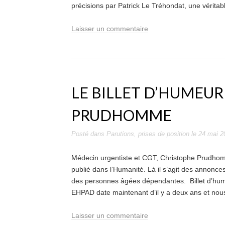
précisions par Patrick Le Tréhondat, une véritab
Laisser un commentaire
LE BILLET D’HUMEUR
PRUDHOMME
Posté dans
Parutions
,
prises de position
le
24 mai 2
Médecin urgentiste et CGT, Christophe Prudhomme
publié dans l’Humanité. Là il s’agit des annonce
des personnes âgées dépendantes. Billet d’hum
EHPAD date maintenant d’il y a deux ans et no
Laisser un commentaire