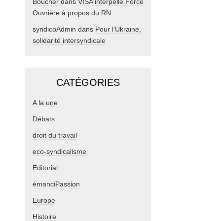
Boucher
dans
VISA interpelle Force
Ouvrière à propos du RN
syndicoAdmin
dans
Pour l’Ukraine,
solidarité intersyndicale
CATÉGORIES
A la une
Débats
droit du travail
eco-syndicalisme
Editorial
émanciPassion
Europe
Histoire