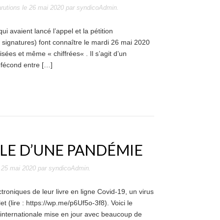
rutions
le
26 mai 2020
par
syndicoAdmin
.
i avaient lancé l’appel et la pétition
signatures) font connaître le mardi 26 mai 2020
sées et même « chiffrées« . Il s’agit d’un
 fécond entre […]
ALE D’UNE PANDÉMIE
e
25 mai 2020
par
syndicoAdmin
.
ctroniques de leur livre en ligne Covid-19, un virus
et (lire : https://wp.me/p6Uf5o-3f8). Voici le
 internationale mise en jour avec beaucoup de