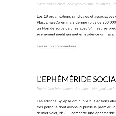
Posté dans
Débats
,
eco-syndicalisme
,
Initiatives
,
Pa
Les 18 organisations syndicales et associatives qu
PlusJamaisCa en mars dernier (plus de 200 000 
un Plan de sortie de crise avec 34 mesures préci
évènement inédit qui met en évidence un travail
Laisser un commentaire
L’EPHÉMÉRIDE SOCI
Posté dans
International
,
Parutions
,
Vie syndicale
l
Les éditions Syllepse ont publié huit éditions éle
très politique dont avions ici publié le premier vol
dernier volet, N° 8. Il comporte une éphéméride