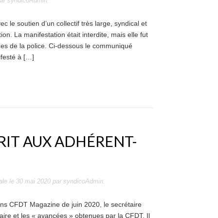
ar
syndicoAdmin
.
 le soutien d’un collectif très large, syndical et
ion. La manifestation était interdite, mais elle fut
s de la police. Ci-dessous le communiqué
festé à […]
RIT AUX ADHÉRENT-
ale
le
30 mai 2020
par
syndicoAdmin
.
ans CFDT Magazine de juin 2020, le secrétaire
itaire et les « avancées » obtenues par la CFDT. Il