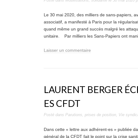
Posté dans
Mobilisations
,
solidarité
le
30 mai 2020
p
Le 30 mai 2020, des milliers de sans-papiers, avec
associatif, a manifesté à Paris pour la régularisat
quand même un grand succès malgré les attaque
unitaire. Par milliers les Sans-Papiers ont mani
Laisser un commentaire
LAURENT BERGER ÉC
ES CFDT
Posté dans
Parutions
,
prises de position
,
Vie syndic
Dans cette « lettre aux adhérent-es » publiée d
général de la CFDT fait le point sur la crise san