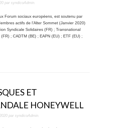
20
par
syndicoAdmin
.
 aux Forum sociaux européens, est soutenu par
Membres actifs de l’Alter Sommet (Janvier 2020)
on Syndicale Solidaires (FR) ; Transnational
es (FR) ; CADTM (BE) ; EAPN (EU) ; ETF (EU) ;
SQUES ET
SCANDALE HONEYWELL
2020
par
syndicoAdmin
.