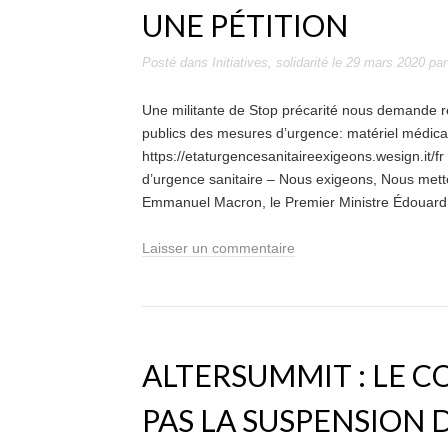
UNE PÉTITION
Posté dans
Initiatives
,
solidarité
le
29 mars 2020
pa
Une militante de Stop précarité nous demande re
publics des mesures d’urgence: matériel médical,
https://etaturgencesanitaireexigeons.wesign.it/f
d’urgence sanitaire – Nous exigeons, Nous mett
Emmanuel Macron, le Premier Ministre Édouard Ph
Laisser un commentaire
ALTERSUMMIT : LE 
PAS LA SUSPENSION 