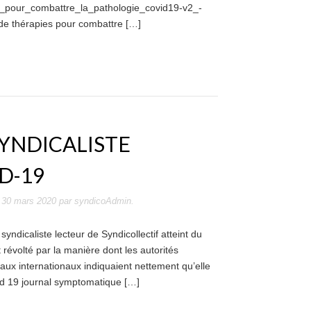
_pour_combattre_la_pathologie_covid19-v2_-
e thérapies pour combattre […]
YNDICALISTE
D-19
e
30 mars 2020
par
syndicoAdmin
.
yndicaliste lecteur de Syndicollectif atteint du
 révolté par la manière dont les autorités
aux internationaux indiquaient nettement qu’elle
vid 19 journal symptomatique […]