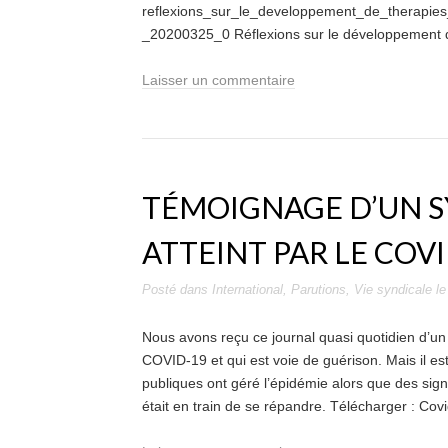
reflexions_sur_le_developpement_de_therapies
_20200325_0 Réflexions sur le développement d
Laisser un commentaire
TÉMOIGNAGE D’UN S
ATTEINT PAR LE COVI
Posté dans
International
,
Parutions
,
Vie syndicale
l
Nous avons reçu ce journal quasi quotidien d’un s
COVID-19 et qui est voie de guérison. Mais il est
publiques ont géré l’épidémie alors que des sign
était en train de se répandre. Télécharger : Co