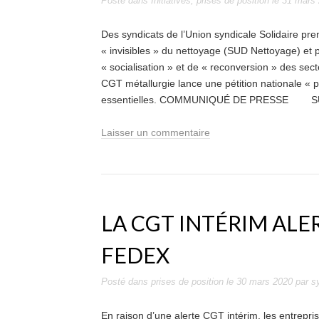
Posté dans
Initiatives
,
prises de position
le
31 mars
Des syndicats de l’Union syndicale Solidaire pren
« invisibles » du nettoyage (SUD Nettoyage) et 
« socialisation » et de « reconversion » des sect
CGT métallurgie lance une pétition nationale « p
essentielles. COMMUNIQUÉ DE PRESSE SU
Laisser un commentaire
LA CGT INTÉRIM ALER
FEDEX
Posté dans
prises de position
le
30 mars 2020
par
s
En raison d’une alerte CGT intérim, les entrepri