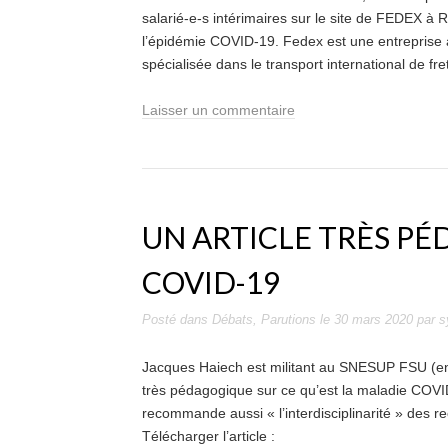
salarié-e-s intérimaires sur le site de FEDEX à 
l’épidémie COVID-19. Fedex est une entreprise
spécialisée dans le transport international de fr
Laisser un commentaire
UN ARTICLE TRÈS PÉ
COVID-19
Posté dans
Débats
,
Parutions
le
30 mars 2020
par
s
Jacques Haiech est militant au SNESUP FSU (ense
très pédagogique sur ce qu’est la maladie COVID-
recommande aussi « l’interdisciplinarité » des r
Télécharger l’article :