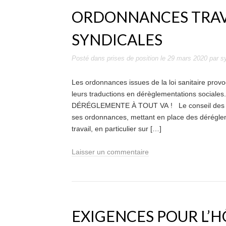
ORDONNANCES TRAVA
SYNDICALES
Posté dans
prises de position
le
29 mars 2020
par
s
Les ordonnances issues de la loi sanitaire prov
leurs traductions en dérèglementations s
DÉRÉGLEMENTE À TOUT VA ! Le conseil des minis
ses ordonnances, mettant en place des déréglem
travail, en particulier sur […]
Laisser un commentaire
EXIGENCES POUR L’HÔ