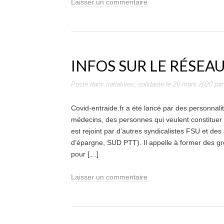
Laisser un commentaire
INFOS SUR LE RÉSEA
Posté dans
Initiatives
,
solidarité
le
29 mars 2020
pa
Covid-entraide.fr a été lancé par des personnalit
médecins, des personnes qui veulent constituer u
est rejoint par d’autres syndicalistes FSU et des
d’épargne, SUD PTT). Il appelle à former des gro
pour […]
Laisser un commentaire