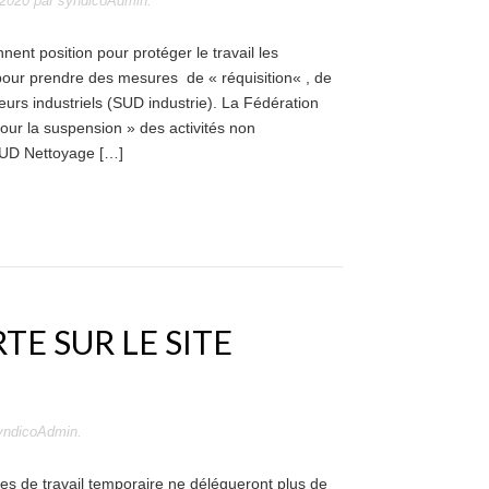
 2020
par
syndicoAdmin
.
nent position pour protéger le travail les
pour prendre des mesures de « réquisition« , de
eurs industriels (SUD industrie). La Fédération
our la suspension » des activités non
D Nettoyage […]
TE SUR LE SITE
yndicoAdmin
.
ses de travail temporaire ne délégueront plus de