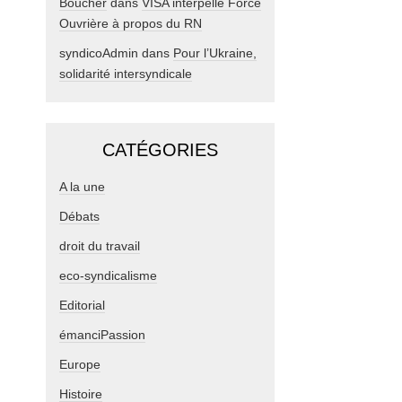
Boucher
dans
VISA interpelle Force
Ouvrière à propos du RN
syndicoAdmin
dans
Pour l’Ukraine,
solidarité intersyndicale
CATÉGORIES
A la une
Débats
droit du travail
eco-syndicalisme
Editorial
émanciPassion
Europe
Histoire