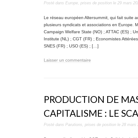
Posté dans
Europe
,
prises de position
le
29 mars 20
Le réseau européen Altersummit, qui fait suite
plusieurs syndicats et associations en Europe. 
Campaign Welfare State (NO) ; ATTAC (ES) ; Uni
Institute (NL) ; CGT (FR) ; Economistes Attéré
SNES (FR) ; USO (ES) ; […]
Laisser un commentaire
PRODUCTION DE MA
CAPITALISME : LE 
Posté dans
Parutions
,
prises de position
le
28 mars 