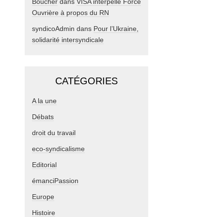
Boucher
dans
VISA interpelle Force
Ouvrière à propos du RN
syndicoAdmin
dans
Pour l’Ukraine,
solidarité intersyndicale
CATÉGORIES
A la une
Débats
droit du travail
eco-syndicalisme
Editorial
émanciPassion
Europe
Histoire