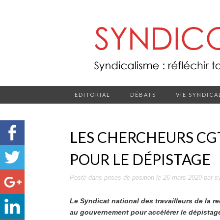
EDITORIAL
DÉBATS
VIE SYNDICA
LES CHERCHEURS CG
POUR LE DÉPISTAGE
Posté dans
prises de position
le
26 mars 2020
par
s
Le Syndicat national des travailleurs de la r
au gouvernement pour accélérer le dépistage