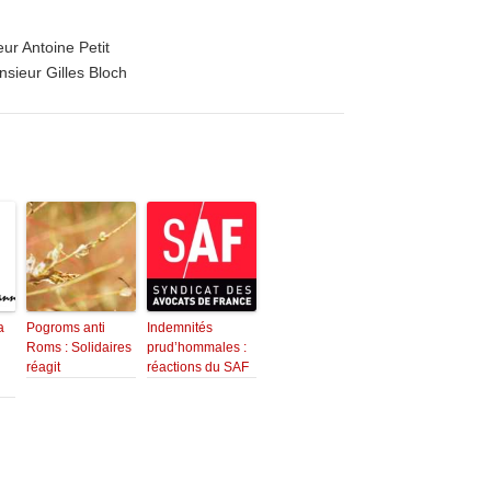
ur Antoine Petit
sieur Gilles Bloch
a
Pogroms anti
Indemnités
Roms : Solidaires
prud’hommales :
réagit
réactions du SAF