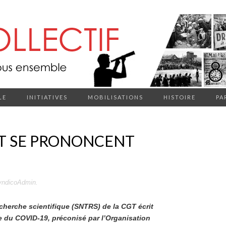
LE
INITIATIVES
MOBILISATIONS
HISTOIRE
PA
T SE PRONONCENT
yndicoAdmin
.
echerche scientifique (SNTRS) de la CGT écrit
 du COVID-19, préconisé par l’Organisation