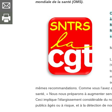
mondiale de la santé (OMS).
C
à
M
M
s
M
L
l
t
m
s
mêmes recommandations. Comme vous l’avez aff
santé, « Nous nous préparons à augmenter sens
Ceci implique l’élargissement considérable du no
publics âgés ou à risque, et à la détection de no