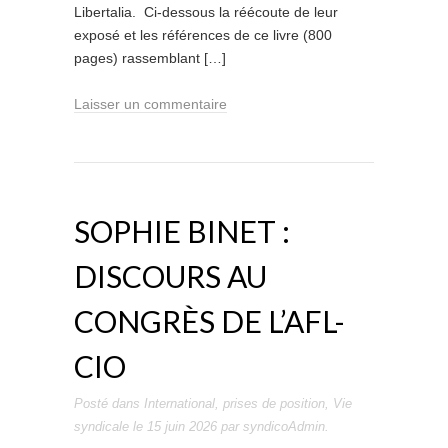
Libertalia. Ci-dessous la réécoute de leur
exposé et les références de ce livre (800
pages) rassemblant […]
Laisser un commentaire
SOPHIE BINET :
DISCOURS AU
CONGRÈS DE L’AFL-
CIO
Posté dans
International
,
prises de position
,
Vie
syndicale
le
15 juin 2026
par
syndicoAdmin
.