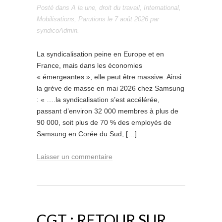
Posté dans
A la une
,
droit du travail
,
International
,
Mobilisations
,
Parutions
le
7 août 2026
par
syndicoAdmin
.
La syndicalisation peine en Europe et en
France, mais dans les économies
« émergeantes », elle peut être massive. Ainsi
la grève de masse en mai 2026 chez Samsung
: « ….la syndicalisation s’est accélérée,
passant d’environ 32 000 membres à plus de
90 000, soit plus de 70 % des employés de
Samsung en Corée du Sud, […]
Laisser un commentaire
CGT : RETOUR SUR