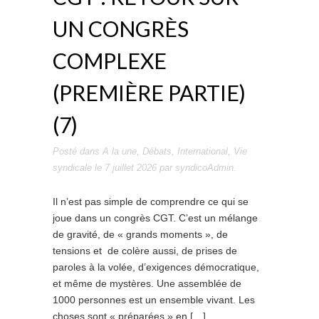
UN CONGRÈS
COMPLEXE
(PREMIÈRE PARTIE)
(7)
Posté dans
A la une
,
Débats
,
International
,
Vie
syndicale
le
7 juillet 2026
par
syndicoAdmin
.
Il n’est pas simple de comprendre ce qui se
joue dans un congrès CGT. C’est un mélange
de gravité, de « grands moments », de
tensions et de colère aussi, de prises de
paroles à la volée, d’exigences démocratique,
et même de mystères. Une assemblée de
1000 personnes est un ensemble vivant. Les
choses sont « préparées » en […]