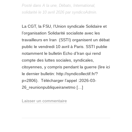
Posté dans
A la une
,
Débats
,
International
,
solidarité
le
10 avril 2026
par
syndicoAdmin
.
La CGT, la FSU, l’Union syndicale Solidaire et
l’organisation Solidarité socialiste avec les
travailleurs en Iran (SSTI) organisent un débat
public le vendredi 10 avril à Paris. SSTI publie
notamment le bulletin Echo d’Iran qui rend
compte des luttes sociales, syndicales,
citoyennes, y compris pendant la guerre (lire ici
le dernier bulletin: http://syndicollectif.fr/?
p=2806). Télécharger l’appel :2026-03-
26_reunionpubliqueiranetmo […]
Laisser un commentaire