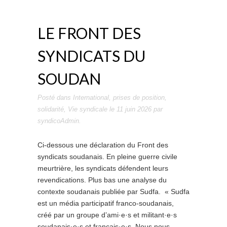
LE FRONT DES
SYNDICATS DU
SOUDAN
Posté dans
International
,
prises de position
,
solidarité
,
Vie syndicale
le
11 juin 2026
par
syndicoAdmin
.
Ci-dessous une déclaration du Front des
syndicats soudanais. En pleine guerre civile
meurtrière, les syndicats défendent leurs
revendications. Plus bas une analyse du
contexte soudanais publiée par Sudfa. « Sudfa
est un média participatif franco-soudanais,
créé par un groupe d’ami·e·s et militant·e·s
soudanais·e·s et français·e·s. Nous nous