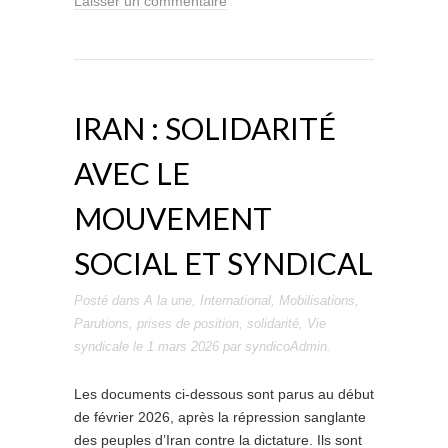
Laisser un commentaire
IRAN : SOLIDARITÉ
AVEC LE
MOUVEMENT
SOCIAL ET SYNDICAL
Posté dans
A la une
,
International
,
Mobilisations
,
Parutions
,
prises de position
,
solidarité
,
Vie
syndicale
le
1 mars 2026
par
syndicoAdmin
.
Les documents ci-dessous sont parus au début
de février 2026, après la répression sanglante
des peuples d’Iran contre la dictature. Ils sont