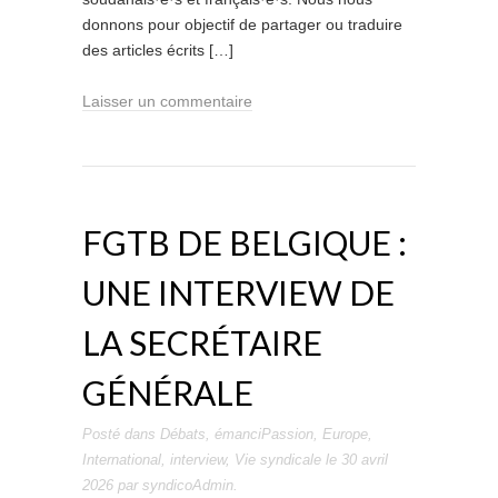
donnons pour objectif de partager ou traduire
des articles écrits […]
Laisser un commentaire
FGTB DE BELGIQUE :
UNE INTERVIEW DE
LA SECRÉTAIRE
GÉNÉRALE
Posté dans
Débats
,
émanciPassion
,
Europe
,
International
,
interview
,
Vie syndicale
le
30 avril
2026
par
syndicoAdmin
.