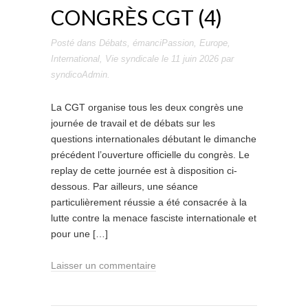
CONGRÈS CGT (4)
Posté dans
Débats
,
émanciPassion
,
Europe
,
International
,
Vie syndicale
le
11 juin 2026
par
syndicoAdmin
.
La CGT organise tous les deux congrès une
journée de travail et de débats sur les
questions internationales débutant le dimanche
précédent l’ouverture officielle du congrès. Le
replay de cette journée est à disposition ci-
dessous. Par ailleurs, une séance
particulièrement réussie a été consacrée à la
lutte contre la menace fasciste internationale et
pour une […]
Laisser un commentaire