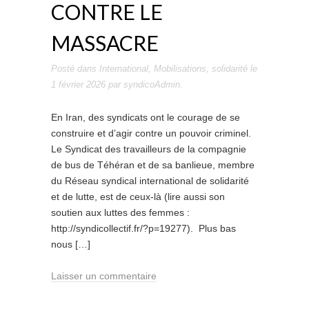
CONTRE LE
MASSACRE
Posté dans
International
,
Mobilisations
,
solidarité
le
1 février 2026
par
syndicoAdmin
.
En Iran, des syndicats ont le courage de se
construire et d’agir contre un pouvoir criminel.
Le Syndicat des travailleurs de la compagnie
de bus de Téhéran et de sa banlieue, membre
du Réseau syndical international de solidarité
et de lutte, est de ceux-là (lire aussi son
soutien aux luttes des femmes :
http://syndicollectif.fr/?p=19277). Plus bas
nous […]
Laisser un commentaire