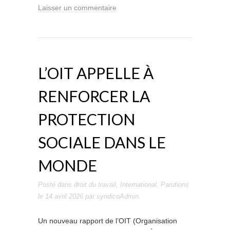
Laisser un commentaire
L’OIT APPELLE À
RENFORCER LA
PROTECTION
SOCIALE DANS LE
MONDE
Posté dans
droit du travail
,
International
,
Parutions
le
14 avril 2026
par
syndicoAdmin
.
Un nouveau rapport de l’OIT (Organisation