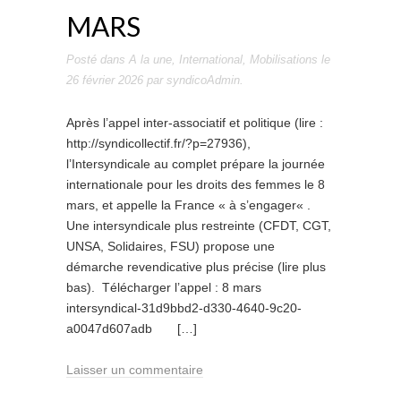
MARS
Posté dans
A la une
,
International
,
Mobilisations
le
26 février 2026
par
syndicoAdmin
.
Après l’appel inter-associatif et politique (lire :
http://syndicollectif.fr/?p=27936),
l’Intersyndicale au complet prépare la journée
internationale pour les droits des femmes le 8
mars, et appelle la France « à s’engager« .
Une intersyndicale plus restreinte (CFDT, CGT,
UNSA, Solidaires, FSU) propose une
démarche revendicative plus précise (lire plus
bas). Télécharger l’appel : 8 mars
intersyndical-31d9bbd2-d330-4640-9c20-
a0047d607adb […]
Laisser un commentaire