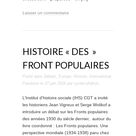
Laisser un commentaire
HISTOIRE « DES »
FRONT POPULAIRES
Posté dans
Débats
,
Europe
,
Histoire
,
International
,
Parutions
le
27 juin 2026
par
syndicoAdmin
.
L’Institut d’histoire sociale (IHS) CGT a invité
les historiens Jean Vigreux et Serge Wolikof a
introduire un débat sur les Fronts populaires
des années 1930 du siècle dernier, autour du
livre coordonné : Les Fronts populaires. Une
perspective mondiale (1934-1938) paru chez