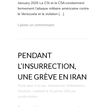
January 2026 La CSI et la CSA condamnent
fermement l’attaque militaire américaine contre
le Venezuela et la violation […]
Laisser un commentaire
PENDANT
L’INSURRECTION,
UNE GRÈVE EN IRAN
Posté dans
A la une
,
International
,
Mobilisations
,
Parutions
,
solidarité
le
15 janvier 2026
par
syndicoAdmin
.