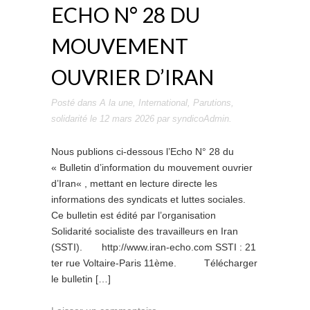
ECHO N° 28 DU
MOUVEMENT
OUVRIER D’IRAN
Posté dans
A la une
,
International
,
Parutions
,
solidarité
le
12 mars 2026
par
syndicoAdmin
.
Nous publions ci-dessous l’Echo N° 28 du
« Bulletin d’information du mouvement ouvrier
d’Iran« , mettant en lecture directe les
informations des syndicats et luttes sociales.
Ce bulletin est édité par l’organisation
Solidarité socialiste des travailleurs en Iran
(SSTI). http://www.iran-echo.com SSTI : 21
ter rue Voltaire-Paris 11ème. Télécharger
le bulletin […]