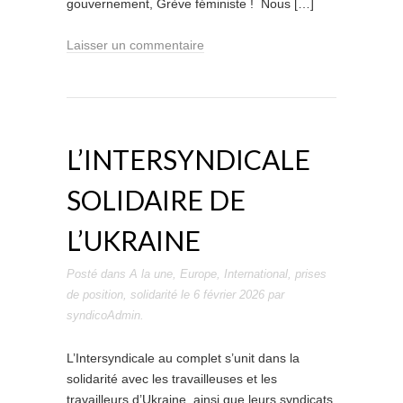
gouvernement, Grève féministe ! Nous […]
Laisser un commentaire
L’INTERSYNDICALE
SOLIDAIRE DE
L’UKRAINE
Posté dans
A la une
,
Europe
,
International
,
prises
de position
,
solidarité
le
6 février 2026
par
syndicoAdmin
.
L’Intersyndicale au complet s’unit dans la
solidarité avec les travailleuses et les
travailleurs d’Ukraine, ainsi que leurs syndicats,