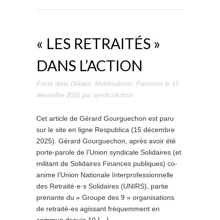
« LES RETRAITÉS »
DANS L’ACTION
Posté dans
Débats
,
Mobilisations
,
Parutions
le
15
décembre 2025
par
syndicoAdmin
.
Cet article de Gérard Gourguechon est paru
sur le site en ligne Respublica (15 décembre
2025). Gérard Gourguechon, après avoir été
porte-parole de l’Union syndicale Solidaires (et
militant de Solidaires Finances publiques) co-
anime l’Union Nationale Interprofessionnelle
des Retraité·e·s Solidaires (UNIRS), partie
prenante du « Groupe des 9 » organisations
de retraité-es agissant fréquemment en