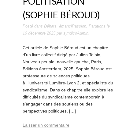
POLITISATION
(SOPHIE BÉROUD)
Posté dans
Débats
,
émanciPassion
,
Parutions
le
16 décembre 2025
par
syndicoAdmin
.
Cet article de Sophie Béroud est un chapitre
d’un livre collectif dirigé par Julien Talpin,
Nouveau peuple, nouvelle gauche, Paris,
Editions Amsterdam, 2025. Sophie Béroud est
professeure de sciences politiques
à l’université Lumière-Lyon 2, et spécialiste du
syndicalisme. Dans ce chapitre elle explore les
difficultés du syndicalisme contemporain à
s’engager dans des soutiens ou des
perspectives politiques. […]
Laisser un commentaire