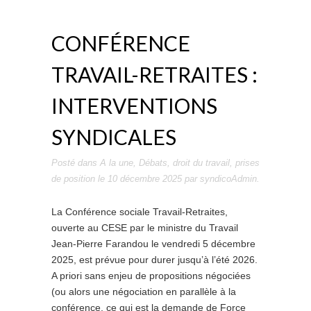
CONFÉRENCE
TRAVAIL-RETRAITES :
INTERVENTIONS
SYNDICALES
Posté dans
A la une
,
Débats
,
droit du travail
,
prises
de position
le
10 décembre 2025
par
syndicoAdmin
.
La Conférence sociale Travail-Retraites,
ouverte au CESE par le ministre du Travail
Jean-Pierre Farandou le vendredi 5 décembre
2025, est prévue pour durer jusqu’à l’été 2026.
A priori sans enjeu de propositions négociées
(ou alors une négociation en parallèle à la
conférence, ce qui est la demande de Force