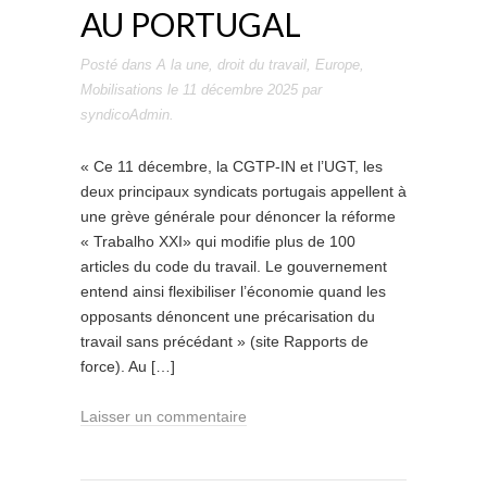
AU PORTUGAL
Posté dans
A la une
,
droit du travail
,
Europe
,
Mobilisations
le
11 décembre 2025
par
syndicoAdmin
.
« Ce 11 décembre, la CGTP-IN et l’UGT, les
deux principaux syndicats portugais appellent à
une grève générale pour dénoncer la réforme
« Trabalho XXI» qui modifie plus de 100
articles du code du travail. Le gouvernement
entend ainsi flexibiliser l’économie quand les
opposants dénoncent une précarisation du
travail sans précédant » (site Rapports de
force). Au […]
Laisser un commentaire