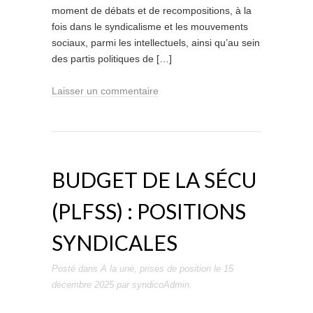
moment de débats et de recompositions, à la
fois dans le syndicalisme et les mouvements
sociaux, parmi les intellectuels, ainsi qu’au sein
des partis politiques de […]
Laisser un commentaire
BUDGET DE LA SÉCU
(PLFSS) : POSITIONS
SYNDICALES
Posté dans
A la une
,
prises de position
le
15
décembre 2025
par
syndicoAdmin
.