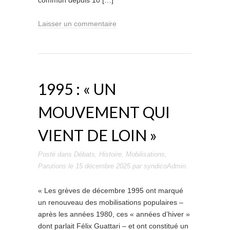
commun depuis 10 […]
Laisser un commentaire
1995 : « UN
MOUVEMENT QUI
VIENT DE LOIN »
Posté dans
Débats
,
Histoire
,
Mobilisations
,
Parutions
le
15 décembre 2025
par
syndicoAdmin
.
« Les grèves de décembre 1995 ont marqué
un renouveau des mobilisations populaires –
après les années 1980, ces « années d’hiver »
dont parlait Félix Guattari – et ont constitué un