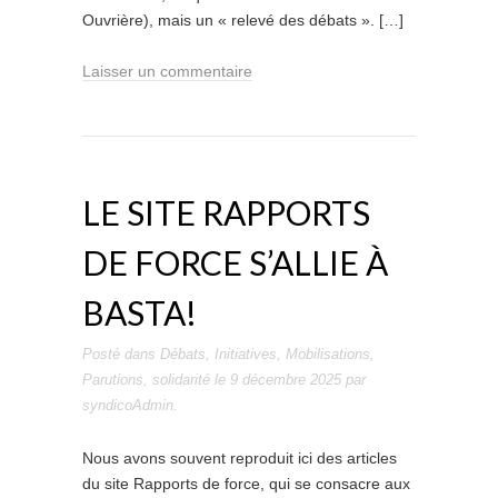
Ouvrière), mais un « relevé des débats ». […]
Laisser un commentaire
LE SITE RAPPORTS
DE FORCE S’ALLIE À
BASTA!
Posté dans
Débats
,
Initiatives
,
Mobilisations
,
Parutions
,
solidarité
le
9 décembre 2025
par
syndicoAdmin
.
Nous avons souvent reproduit ici des articles
du site Rapports de force, qui se consacre aux