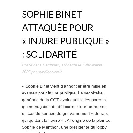
SOPHIE BINET
ATTAQUÉE POUR
« INJURE PUBLIQUE »
: SOLIDARITÉ
Posté dans
Parutions
,
solidarité
le
3 décembre
2025
par
syndicoAdmin
.
« Sophie Binet vient d’annoncer être mise en
examen pour injure publique. La secrétaire
générale de la CGT avait qualifié les patrons
qui menaçaient de délocaliser leur entreprise
en cas de surtaxe du gouvernement « de rats
qui quittent le navire » . A l’origine de la plainte,
Sophie de Menthon, une présidente du lobby