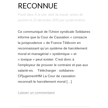
RECONNUE
Posté dans
A la une
,
droit du travail
,
prises de
position
le
23 décembre 2025
par
syndicoAdmin
.
Ce communiqué de l’Union syndicale Solidaires
informe que la Cour de Cassation « consacre
la jurisprudence » de France Télécom en
reconnaissant qu’un système de harcèlement
moral et managérial « systémique » et
« toxique » peut exister. C’est donc à
l’employeur de prouver le contraire et pas aux
salarié-es. Télécharger : solidaires-
CPjugementHM La Cour de cassation
reconnaît le harcèlement moral […]
Laisser un commentaire