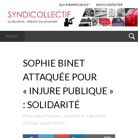
QUI SOMMES-NOUS ?
NOUS CONTACTER
MENU
SOPHIE BINET
ATTAQUÉE POUR
« INJURE PUBLIQUE »
: SOLIDARITÉ
Posté dans
Parutions
,
solidarité
le
3 décembre
2025
par
syndicoAdmin
.