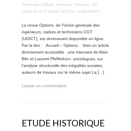
Posté dans
Débats
,
interview
,
Parutions
,
Vie
syndicale
le
27 janvier 2022
par
syndicoAdmin
.
La revue Options, de l’Union générale des
ingénieurs, cadres et techniciens CGT
(UGICT), est dorénavant disponible en ligne.
Par le lien : Accueil – Options. Voici un article
directement accessible : une interview de Alain
Bihr et Laurent Pfefferkorn, sociologues, sur
l’analyse structurelle des inégalités sociales,
auteurs de travaux sur le même sujet La […]
Laisser un commentaire
ETUDE HISTORIQUE