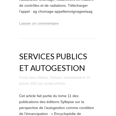
de contrôles et de radiations. Télécharger
l’appel : ag chomage-appeltemoignageetaag
Laisser un commentaire
SERVICES PUBLICS
ET AUTOGESTION
Posté dans
Débats
,
Histoire
,
International
le
15
janvier 2022
par
syndicoAdmin
.
Cet article fait partie du tome 11 des
publications des éditions Syllepse sur la
perspective de l’autogestion comme condition
de l’émancipation : « Encyclopédie de