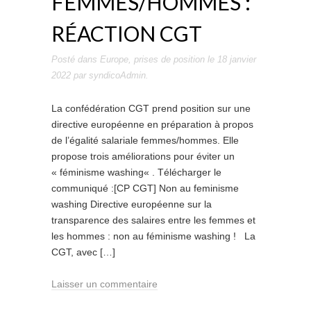
FEMMES/HOMMES :
RÉACTION CGT
Posté dans
Europe
,
prises de position
le
18 janvier
2022
par
syndicoAdmin
.
La confédération CGT prend position sur une
directive européenne en préparation à propos
de l’égalité salariale femmes/hommes. Elle
propose trois améliorations pour éviter un
« féminisme washing« . Télécharger le
communiqué :[CP CGT] Non au feminisme
washing Directive européenne sur la
transparence des salaires entre les femmes et
les hommes : non au féminisme washing ! La
CGT, avec […]
Laisser un commentaire