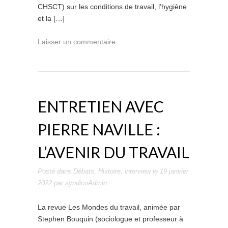
CHSCT) sur les conditions de travail, l’hygiène
et la […]
Laisser un commentaire
ENTRETIEN AVEC
PIERRE NAVILLE :
L’AVENIR DU TRAVAIL
Posté dans
Débats
,
Histoire
,
interview
le
19 janvier
2022
par
syndicoAdmin
.
La revue Les Mondes du travail, animée par
Stephen Bouquin (sociologue et professeur à