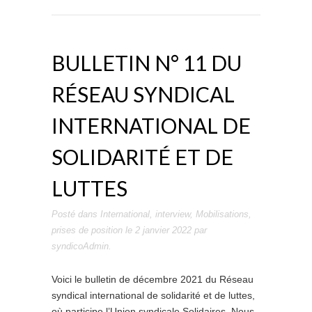
BULLETIN N° 11 DU
RÉSEAU SYNDICAL
INTERNATIONAL DE
SOLIDARITÉ ET DE
LUTTES
Posté dans
International
,
interview
,
Mobilisations
,
prises de position
le
2 janvier 2022
par
syndicoAdmin
.
Voici le bulletin de décembre 2021 du Réseau
syndical international de solidarité et de luttes,
où participe l’Union syndicale Solidaires. Nous