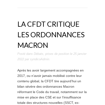
LA CFDT CRITIQUE
LES ORDONNANCES
MACRON
Posté dans
Débats
,
prises de position
le
25 janvier
2022
par
syndicoAdmin
.
Après les avoir largement accompagnées en
2017, ou n’avoir jamais mobilisé contre leur
contenu global, la CFDT tire aujourd’hui un
bilan sévère des ordonnances Macron
réformant le Code du travail, notamment sur la
mise en place des CSE et sur l’insuffisance
totale des structures nouvelles (SSCT, ex-