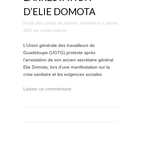
D’ELIE DOMOTA
Posté dans
prises de position
,
solidarité
le
1 janvier
2022
par
syndicoAdmin
.
L’Union générale des travailleurs de
Guadeloupe (UGTG) proteste après
l’arrestation de son ancien secrétaire général
Elie Domota, lors d’une manifestation sur la
crise sanitaire et les exigences sociales.
Laisser un commentaire