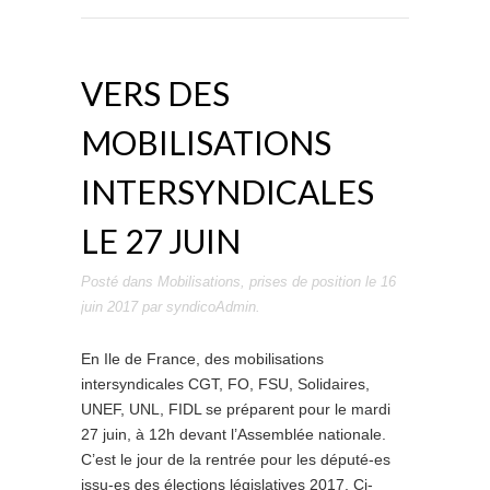
VERS DES
MOBILISATIONS
INTERSYNDICALES
LE 27 JUIN
Posté dans
Mobilisations
,
prises de position
le
16
juin 2017
par
syndicoAdmin
.
En Ile de France, des mobilisations
intersyndicales CGT, FO, FSU, Solidaires,
UNEF, UNL, FIDL se préparent pour le mardi
27 juin, à 12h devant l’Assemblée nationale.
C’est le jour de la rentrée pour les député-es
issu-es des élections législatives 2017. Ci-