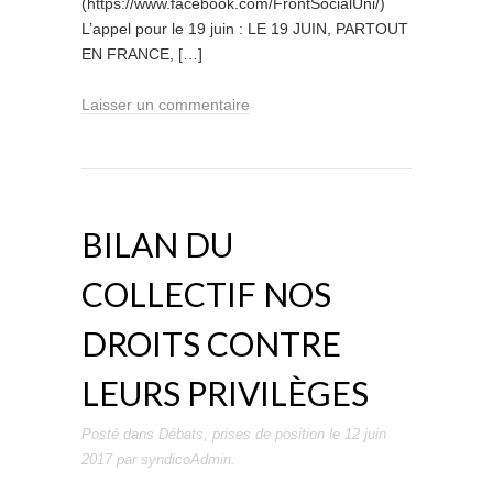
(https://www.facebook.com/FrontSocialUni/)
L’appel pour le 19 juin : LE 19 JUIN, PARTOUT
EN FRANCE, […]
Laisser un commentaire
BILAN DU
COLLECTIF NOS
DROITS CONTRE
LEURS PRIVILÈGES
Posté dans
Débats
,
prises de position
le
12 juin
2017
par
syndicoAdmin
.