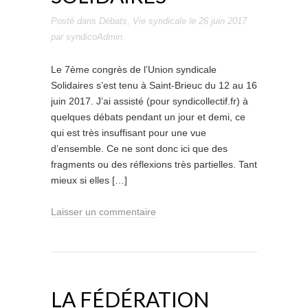
Posté dans
Débats
,
Vie syndicale
le
26 juin 2017
par
syndicoAdmin
.
Le 7ème congrès de l’Union syndicale
Solidaires s’est tenu à Saint-Brieuc du 12 au 16
juin 2017. J’ai assisté (pour syndicollectif.fr) à
quelques débats pendant un jour et demi, ce
qui est très insuffisant pour une vue
d’ensemble. Ce ne sont donc ici que des
fragments ou des réflexions très partielles. Tant
mieux si elles […]
Laisser un commentaire
LA FÉDÉRATION