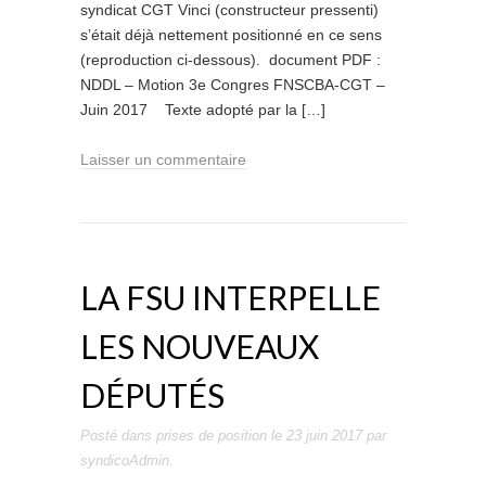
syndicat CGT Vinci (constructeur pressenti)
s’était déjà nettement positionné en ce sens
(reproduction ci-dessous). document PDF :
NDDL – Motion 3e Congres FNSCBA-CGT –
Juin 2017 Texte adopté par la […]
Laisser un commentaire
LA FSU INTERPELLE
LES NOUVEAUX
DÉPUTÉS
Posté dans
prises de position
le
23 juin 2017
par
syndicoAdmin
.