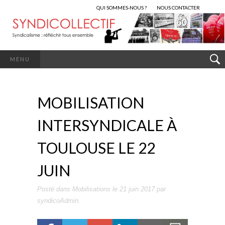
QUI SOMMES-NOUS ?
NOUS CONTACTER
MENU
MOBILISATION
INTERSYNDICALE À
TOULOUSE LE 22
JUIN
Posté dans
Mobilisations
le
21 juin 2017
par
syndicoAdmin
.