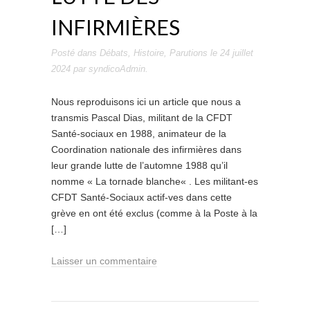
INFIRMIÈRES
Posté dans
Débats
,
Histoire
,
Parutions
le
24 juillet
2024
par
syndicoAdmin
.
Nous reproduisons ici un article que nous a
transmis Pascal Dias, militant de la CFDT
Santé-sociaux en 1988, animateur de la
Coordination nationale des infirmières dans
leur grande lutte de l’automne 1988 qu’il
nomme « La tornade blanche« . Les militant-es
CFDT Santé-Sociaux actif-ves dans cette
grève en ont été exclus (comme à la Poste à la
[…]
Laisser un commentaire