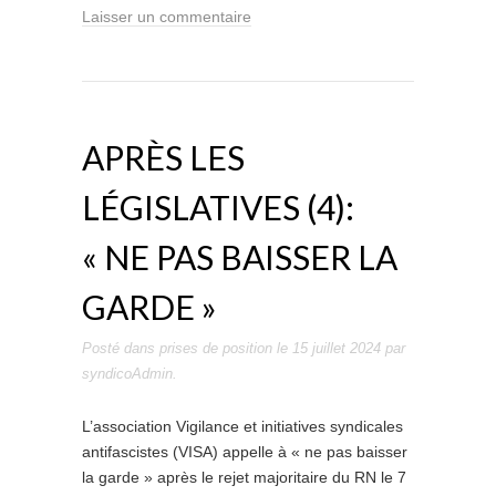
Laisser un commentaire
APRÈS LES
LÉGISLATIVES (4):
« NE PAS BAISSER LA
GARDE »
Posté dans
prises de position
le
15 juillet 2024
par
syndicoAdmin
.
L’association Vigilance et initiatives syndicales
antifascistes (VISA) appelle à « ne pas baisser
la garde » après le rejet majoritaire du RN le 7