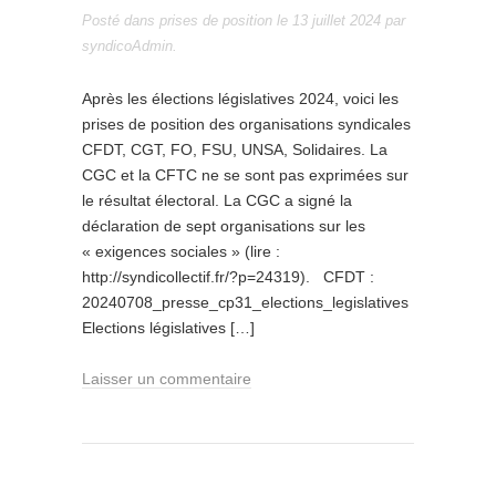
Posté dans
prises de position
le
13 juillet 2024
par
syndicoAdmin
.
Après les élections législatives 2024, voici les
prises de position des organisations syndicales
CFDT, CGT, FO, FSU, UNSA, Solidaires. La
CGC et la CFTC ne se sont pas exprimées sur
le résultat électoral. La CGC a signé la
déclaration de sept organisations sur les
« exigences sociales » (lire :
http://syndicollectif.fr/?p=24319). CFDT :
20240708_presse_cp31_elections_legislatives
Elections législatives […]
Laisser un commentaire