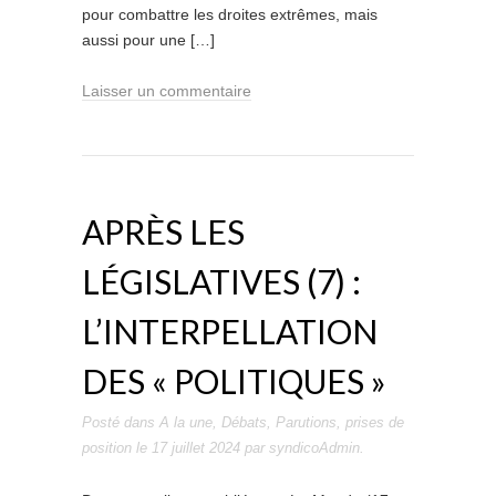
pour combattre les droites extrêmes, mais
aussi pour une […]
Laisser un commentaire
APRÈS LES
LÉGISLATIVES (7) :
L’INTERPELLATION
DES « POLITIQUES »
Posté dans
A la une
,
Débats
,
Parutions
,
prises de
position
le
17 juillet 2024
par
syndicoAdmin
.