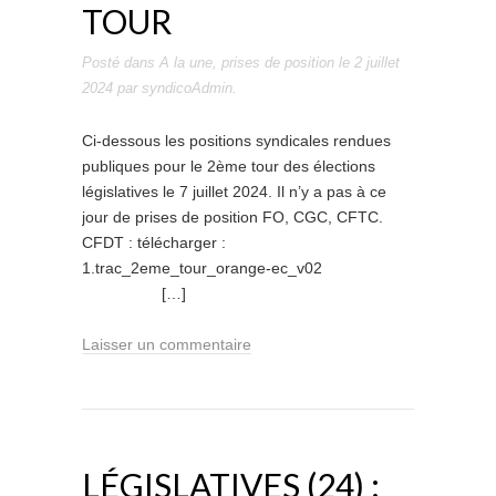
TOUR
Posté dans
A la une
,
prises de position
le
2 juillet
2024
par
syndicoAdmin
.
Ci-dessous les positions syndicales rendues
publiques pour le 2ème tour des élections
législatives le 7 juillet 2024. Il n’y a pas à ce
jour de prises de position FO, CGC, CFTC.
CFDT : télécharger :
1.trac_2eme_tour_orange-ec_v02
[…]
Laisser un commentaire
LÉGISLATIVES (24) :