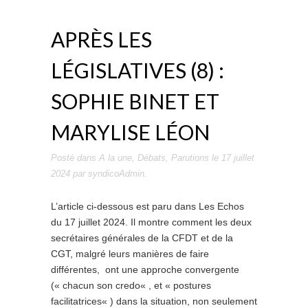
APRÈS LES
LÉGISLATIVES (8) :
SOPHIE BINET ET
MARYLISE LÉON
Posté dans
A la une
,
Débats
,
Parutions
le
17 juillet
2024
par
syndicoAdmin
.
L’article ci-dessous est paru dans Les Echos
du 17 juillet 2024. Il montre comment les deux
secrétaires générales de la CFDT et de la
CGT, malgré leurs manières de faire
différentes, ont une approche convergente
(« chacun son credo« , et « postures
facilitatrices« ) dans la situation, non seulement