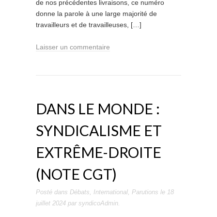
de nos précédentes livraisons, ce numéro
donne la parole à une large majorité de
travailleurs et de travailleuses, […]
Laisser un commentaire
DANS LE MONDE :
SYNDICALISME ET
EXTRÊME-DROITE
(NOTE CGT)
Posté dans
Débats
,
International
,
Parutions
le
18
juillet 2024
par
syndicoAdmin
.