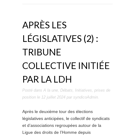
APRÈS LES
LÉGISLATIVES (2) :
TRIBUNE
COLLECTIVE INITIÉE
PAR LA LDH
Posté dans
A la une
,
Débats
,
Initiatives
,
prises de
position
le
12 juillet 2024
par
syndicoAdmin
.
Après le deuxième tour des élections
législatives anticipées, le collectif de syndicats
et d’associations regroupées autour de la
Ligue des droits de l’Homme depuis