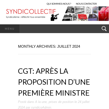
QUI SOMMES-NOUS ?
NOUS CONTACTER
MENU
MONTHLY ARCHIVES: JUILLET 2024
CGT: APRÈS LA
PROPOSITION D’UNE
PREMIÈRE MINISTRE
Posté dans
A la une
,
prises de position
le
24 juillet
2024
par
syndicoAdmin
.