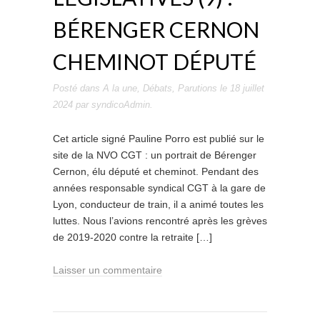
BÉRENGER CERNON
CHEMINOT DÉPUTÉ
Posté dans
A la une
,
Débats
,
Parutions
le
18 juillet
2024
par
syndicoAdmin
.
Cet article signé Pauline Porro est publié sur le
site de la NVO CGT : un portrait de Bérenger
Cernon, élu député et cheminot. Pendant des
années responsable syndical CGT à la gare de
Lyon, conducteur de train, il a animé toutes les
luttes. Nous l’avions rencontré après les grèves
de 2019-2020 contre la retraite […]
Laisser un commentaire