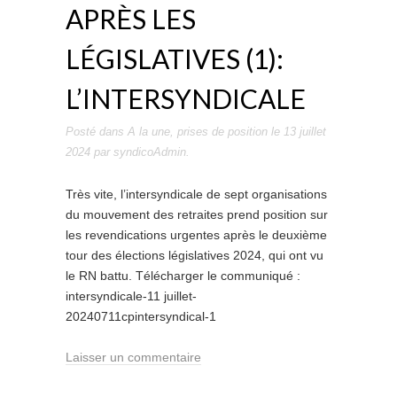
APRÈS LES
LÉGISLATIVES (1):
L’INTERSYNDICALE
Posté dans
A la une
,
prises de position
le
13 juillet
2024
par
syndicoAdmin
.
Très vite, l’intersyndicale de sept organisations
du mouvement des retraites prend position sur
les revendications urgentes après le deuxième
tour des élections législatives 2024, qui ont vu
le RN battu. Télécharger le communiqué :
intersyndicale-11 juillet-
20240711cpintersyndical-1
Laisser un commentaire