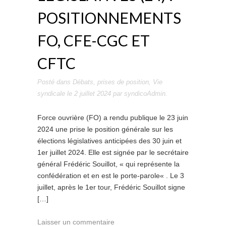
POSITIONNEMENTS
FO, CFE-CGC ET
CFTC
Posté dans
Débats
,
prises de position
,
Vie
syndicale
le
2 juillet 2024
par
syndicoAdmin
.
Force ouvrière (FO) a rendu publique le 23 juin
2024 une prise le position générale sur les
élections législatives anticipées des 30 juin et
1er juillet 2024. Elle est signée par le secrétaire
général Frédéric Souillot, « qui représente la
confédération et en est le porte-parole« . Le 3
juillet, après le 1er tour, Frédéric Souillot signe
[…]
Laisser un commentaire