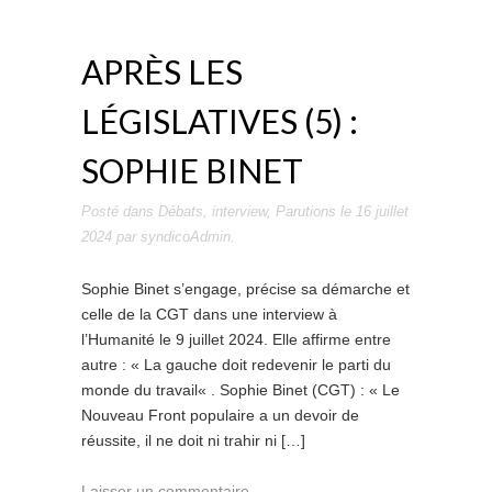
APRÈS LES
LÉGISLATIVES (5) :
SOPHIE BINET
Posté dans
Débats
,
interview
,
Parutions
le
16 juillet
2024
par
syndicoAdmin
.
Sophie Binet s’engage, précise sa démarche et
celle de la CGT dans une interview à
l’Humanité le 9 juillet 2024. Elle affirme entre
autre : « La gauche doit redevenir le parti du
monde du travail« . Sophie Binet (CGT) : « Le
Nouveau Front populaire a un devoir de
réussite, il ne doit ni trahir ni […]
Laisser un commentaire