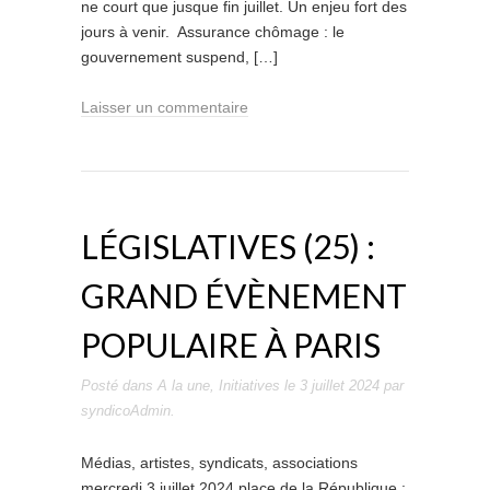
ne court que jusque fin juillet. Un enjeu fort des
jours à venir. Assurance chômage : le
gouvernement suspend, […]
Laisser un commentaire
LÉGISLATIVES (25) :
GRAND ÉVÈNEMENT
POPULAIRE À PARIS
Posté dans
A la une
,
Initiatives
le
3 juillet 2024
par
syndicoAdmin
.
Médias, artistes, syndicats, associations
mercredi 3 juillet 2024 place de la République :