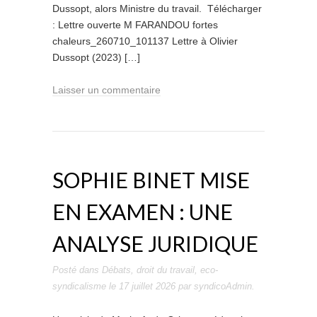
Dussopt, alors Ministre du travail. Télécharger
: Lettre ouverte M FARANDOU fortes
chaleurs_260710_101137 Lettre à Olivier
Dussopt (2023) […]
Laisser un commentaire
SOPHIE BINET MISE
EN EXAMEN : UNE
ANALYSE JURIDIQUE
Posté dans
Débats
,
droit du travail
,
eco-
syndicalisme
le
17 juillet 2026
par
syndicoAdmin
.