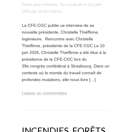
Posté dans
interview
,
Vie syndicale
le
29 juillet
2026
par
syndicoAdmin
.
La CFE-CGC publie ue interview de sa
nouvelle présidente, Christelle Thiéffinne,
ingénieure. Rencontre avec Christelle
Thieffinne, présidente de la CFE-CGC Le 10
juin 2026, Christelle Thieffinne a été élue à la
présidence de la CFE-CGC lors du
39e congrès confédéral à Strasbourg. Dans un
contexte où le monde du travail connaît de
profondes mutations, elle nous livre […]
Laisser un commentaire
INCENDIES, FORÊTS,