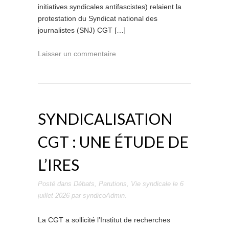
initiatives syndicales antifascistes) relaient la
protestation du Syndicat national des
journalistes (SNJ) CGT […]
Laisser un commentaire
SYNDICALISATION
CGT : UNE ÉTUDE DE
L’IRES
Posté dans
Débats
,
Parutions
,
Vie syndicale
le
6
juillet 2026
par
syndicoAdmin
.
La CGT a sollicité l’Institut de recherches