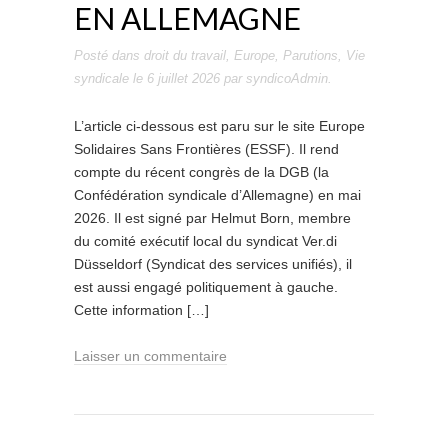
EN ALLEMAGNE
Posté dans
droit du travail
,
Europe
,
Parutions
,
Vie
syndicale
le
6 juillet 2026
par
syndicoAdmin
.
L’article ci-dessous est paru sur le site Europe
Solidaires Sans Frontières (ESSF). Il rend
compte du récent congrès de la DGB (la
Confédération syndicale d’Allemagne) en mai
2026. Il est signé par Helmut Born, membre
du comité exécutif local du syndicat Ver.di
Düsseldorf (Syndicat des services unifiés), il
est aussi engagé politiquement à gauche.
Cette information […]
Laisser un commentaire