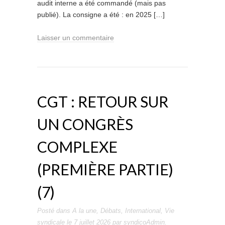
audit interne a été commandé (mais pas
publié). La consigne a été : en 2025 […]
Laisser un commentaire
CGT : RETOUR SUR
UN CONGRÈS
COMPLEXE
(PREMIÈRE PARTIE)
(7)
Posté dans
A la une
,
Débats
,
International
,
Vie
syndicale
le
7 juillet 2026
par
syndicoAdmin
.