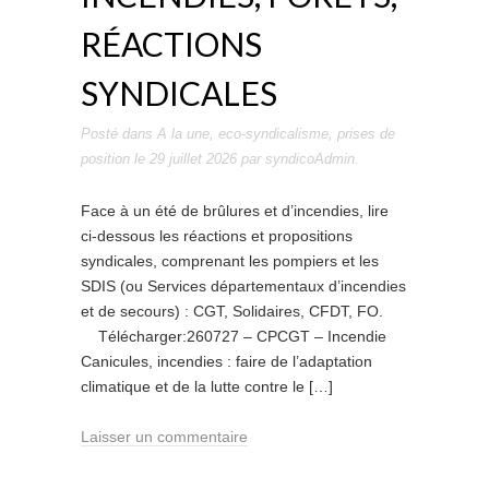
RÉACTIONS
SYNDICALES
Posté dans
A la une
,
eco-syndicalisme
,
prises de
position
le
29 juillet 2026
par
syndicoAdmin
.
Face à un été de brûlures et d’incendies, lire
ci-dessous les réactions et propositions
syndicales, comprenant les pompiers et les
SDIS (ou Services départementaux d’incendies
et de secours) : CGT, Solidaires, CFDT, FO.
Télécharger:260727 – CPCGT – Incendie
Canicules, incendies : faire de l’adaptation
climatique et de la lutte contre le […]
Laisser un commentaire