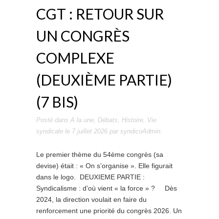
CGT : RETOUR SUR
UN CONGRÈS
COMPLEXE
(DEUXIÈME PARTIE)
(7 BIS)
Posté dans
A la une
,
Débats
,
Histoire
,
Vie
syndicale
le
7 juillet 2026
par
syndicoAdmin
.
Le premier thème du 54ème congrès (sa
devise) était : « On s’organise ». Elle figurait
dans le logo. DEUXIEME PARTIE :
Syndicalisme : d’où vient « la force » ? Dès
2024, la direction voulait en faire du
renforcement une priorité du congrès 2026. Un