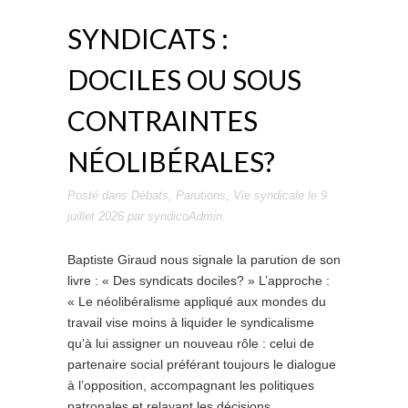
SYNDICATS :
DOCILES OU SOUS
CONTRAINTES
NÉOLIBÉRALES?
Posté dans
Débats
,
Parutions
,
Vie syndicale
le
9
juillet 2026
par
syndicoAdmin
.
Baptiste Giraud nous signale la parution de son
livre : « Des syndicats dociles? » L’approche :
« Le néolibéralisme appliqué aux mondes du
travail vise moins à liquider le syndicalisme
qu’à lui assigner un nouveau rôle : celui de
partenaire social préférant toujours le dialogue
à l’opposition, accompagnant les politiques
patronales et relayant les décisions