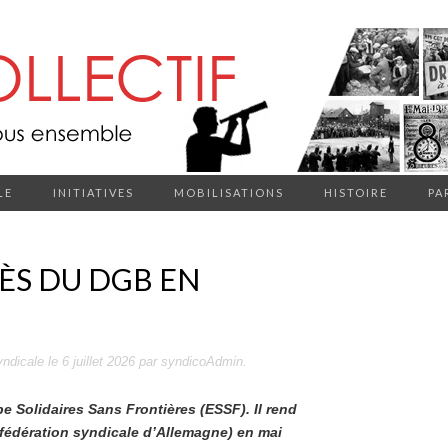
LE
INITIATIVES
MOBILISATIONS
HISTOIRE
PA
ÈS DU DGB EN
yndicale
le
6 juillet 2026
par
syndicoAdmin
.
pe Solidaires Sans Frontières (ESSF). Il rend
fédération syndicale d’Allemagne) en mai