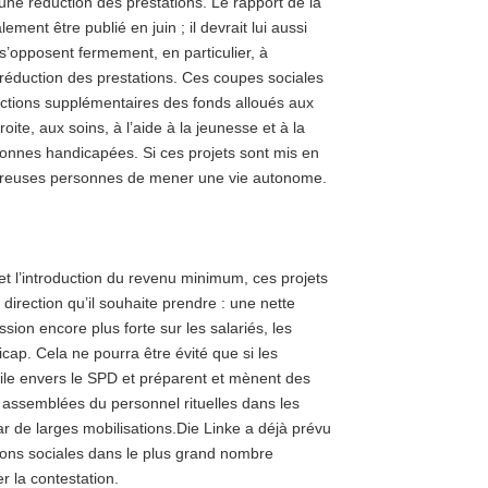
 une réduction des prestations. Le rapport de la
ment être publié en juin ; il devrait lui aussi
s’opposent fermement, en particulier, à
a réduction des prestations. Ces coupes sociales
uctions supplémentaires des fonds alloués aux
roite, aux soins, à l’aide à la jeunesse et à la
ersonnes handicapées. Si ces projets sont mis en
ombreuses personnes de mener une vie autonome.
e et l’introduction du revenu minimum, ces projets
irection qu’il souhaite prendre : une nette
sion encore plus forte sur les salariés, les
ap. Cela ne pourra être évité que si les
vile envers le SPD et préparent et mènent des
es assemblées du personnel rituelles dans les
ar de larges mobilisations.Die Linke a déjà prévu
tions sociales dans le plus grand nombre
er la contestation.