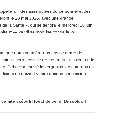
 appelle à « des assemblées du personnel et des
eront le 28 mai 2026, avec une grande
 de la Santé », qui se tiendra le mercredi 10 juin
itaux — ver.di se mobilise contre la loi
trant que nous ne tolérerons pas ce genre de
voir s’il sera possible de mettre la pression sur le
p. Celui-ci a convié les organisations patronales
syndicaux ne doivent y faire aucune concession.
comité exécutif local de ver.di Düsseldorf.