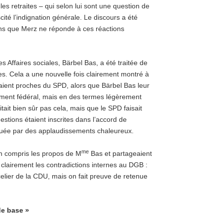
les retraites – qui selon lui sont une question de
té l’indignation générale. Le discours a été
ans que Merz ne réponde à ces réactions
s Affaires sociales, Bärbel Bas, a été traitée de
es. Cela a une nouvelle fois clairement montré à
taient proches du SPD, alors que Bärbel Bas leur
ement fédéral, mais en des termes légèrement
tait bien sûr pas cela, mais que le SPD faisait
estions étaient inscrites dans l’accord de
 saluée par des applaudissements chaleureux.
me
n compris les propos de M
Bas et partageaient
clairement les contradictions internes au DGB :
elier de la CDU, mais on fait preuve de retenue
de base »