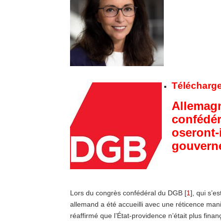
Télécharger
Allemagn
confédér
oseront-
gouvern
Lors du congrès confédéral du DGB [
1
], qui s’e
allemand a été accueilli avec une réticence mani
réaffirmé que l’État-providence n’était plus fin