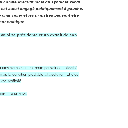
du
comité exécutif local du syndicat Ver.di
il est aussi engagé politiquement à gauche.
 chancelier et les ministres peuvent être
eur politique.
oici sa présidente et un extrait de son
tres sous-estiment notre pouvoir de solidarité
is la condition préalable à la solution! Et c’est
vos profits!é
sur 1. Mai 2026