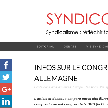
EDITORIAL
DÉBATS
VIE SYNDICA
INFOS SUR LE CONGR
ALLEMAGNE
Posté dans
droit du travail
,
Europe
,
Parutions
,
Vie s
L’article ci-dessous est paru sur le site Euro
compte du récent congrès de la DGB (la Con