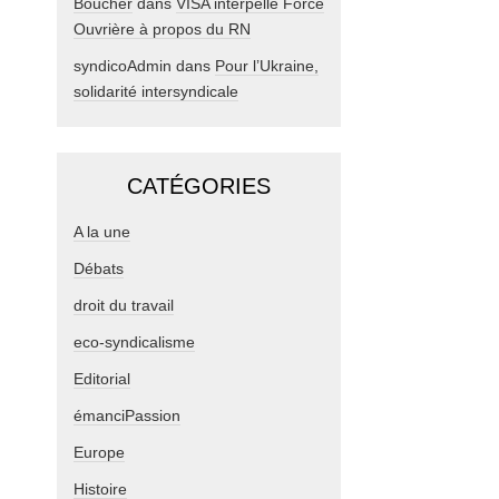
Boucher
dans
VISA interpelle Force
Ouvrière à propos du RN
syndicoAdmin
dans
Pour l’Ukraine,
solidarité intersyndicale
CATÉGORIES
A la une
Débats
droit du travail
eco-syndicalisme
Editorial
émanciPassion
Europe
Histoire