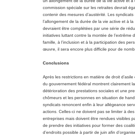
un allongement de la durée de la vie active et à
commission spéciale sur les retraites devrait égale
contenir des mesures d’austérité. Les syndicats 
l’allongement de la durée de la vie active et à l
devraient être complétées par une série de réd
initiatives luttant contre la montée de l’extrême d
famille, à l’inclusion et à la participation des p
œuvre, il sera encore plus difficile pour de n
Conclusions
Après les restrictions en matière de droit d’asil
du gouvernement fédéral montrent clairement la d
détérioration des prestations sociales et une pres
chômeurs et les personnes en situation de handic
syndicats renoncent enfin à leur allégeance ser
actions. Celles-ci ne doivent pas se limiter à d
entreprises mais doivent être rendues visibles p
de prendre des initiatives pour former des coali
d’endroits possible à partir de juin afin d’organis