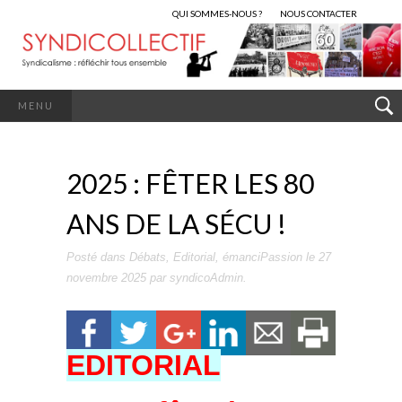
QUI SOMMES-NOUS ?
NOUS CONTACTER
MENU
2025 : FÊTER LES 80
ANS DE LA SÉCU !
Posté dans
Débats
,
Editorial
,
émanciPassion
le
27
novembre 2025
par
syndicoAdmin
.
EDITORIAL