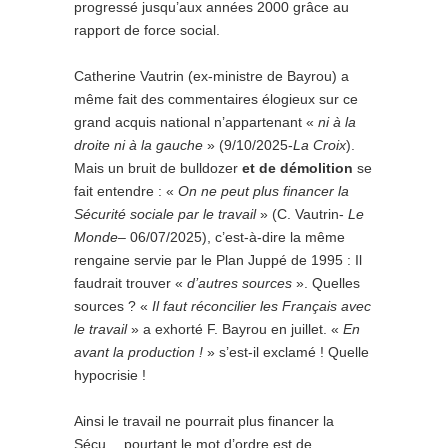
progressé jusqu’aux années 2000 grâce au
rapport de force social.
Catherine Vautrin (ex-ministre de Bayrou) a
même fait des commentaires élogieux sur ce
grand acquis national n’appartenant «
ni à la
droite ni à la gauche
» (9/10/2025-
La Croix
).
Mais un bruit de bulldozer
et de démolition
se
fait entendre : «
On ne peut plus financer la
Sécurité sociale par le travail
» (C. Vautrin-
Le
Monde
– 06/07/2025), c’est-à-dire la même
rengaine servie par le Plan Juppé de 1995 : Il
faudrait trouver «
d’autres sources
». Quelles
sources ? «
Il faut réconcilier les Français avec
le travail
» a exhorté F. Bayrou en juillet. «
En
avant la production !
» s’est-il exclamé ! Quelle
hypocrisie !
Ainsi le travail ne pourrait plus financer la
Sécu… pourtant le mot d’ordre est de