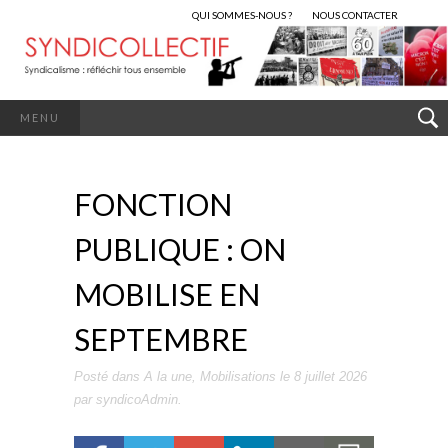
QUI SOMMES-NOUS ?
NOUS CONTACTER
MENU
FONCTION
PUBLIQUE : ON
MOBILISE EN
SEPTEMBRE
Posté dans
A la une
,
Mobilisations
le
8 juillet 2026
par
syndicoAdmin
.