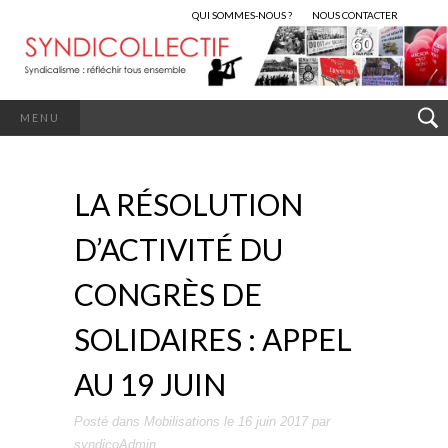
QUI SOMMES-NOUS ?
NOUS CONTACTER
MENU
LA RÉSOLUTION
D’ACTIVITÉ DU
CONGRÈS DE
SOLIDAIRES : APPEL
AU 19 JUIN
Posté dans
Mobilisations
le
16 juin 2017
par
syndicoAdmin
.