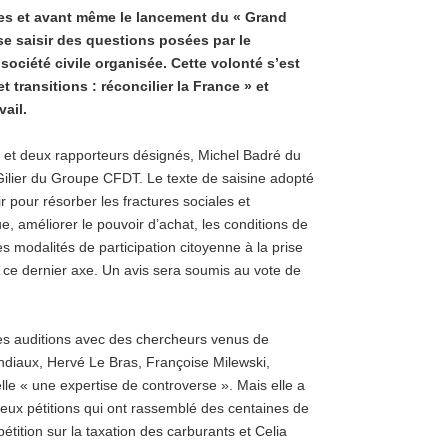
es et avant même le lancement du « Grand
se saisir des questions posées par le
société civile organisée. Cette volonté s’est
et transitions : réconcilier la France » et
ail.
 et deux rapporteurs désignés, Michel Badré du
ilier du Groupe CFDT. Le texte de saisine adopté
r pour résorber les fractures sociales et
ue, améliorer le pouvoir d’achat, les conditions de
 des modalités de participation citoyenne à la prise
ur ce dernier axe. Un avis sera soumis au vote de
es auditions avec des chercheurs venus de
ondiaux, Hervé Le Bras, Françoise Milewski,
lle « une expertise de controverse ». Mais elle a
deux pétitions qui ont rassemblé des centaines de
pétition sur la taxation des carburants et Celia