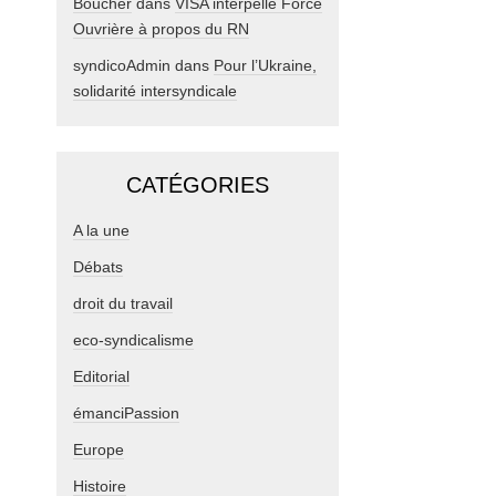
Boucher
dans
VISA interpelle Force
Ouvrière à propos du RN
syndicoAdmin
dans
Pour l’Ukraine,
solidarité intersyndicale
CATÉGORIES
A la une
Débats
droit du travail
eco-syndicalisme
Editorial
émanciPassion
Europe
Histoire