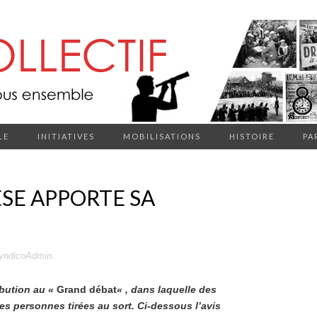
LE
INITIATIVES
MOBILISATIONS
HISTOIRE
PA
ESE APPORTE SA
yndicoAdmin
.
ibution au «
Grand débat
« , dans laquelle des
es personnes tirées au sort. Ci-dessous l’avis