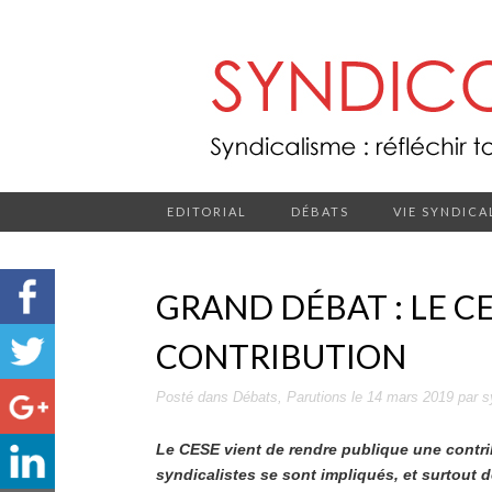
EDITORIAL
DÉBATS
VIE SYNDICA
GRAND DÉBAT : LE C
CONTRIBUTION
Posté dans
Débats
,
Parutions
le
14 mars 2019
par
s
Le CESE vient de rendre publique une contr
syndicalistes se sont impliqués, et surtout d