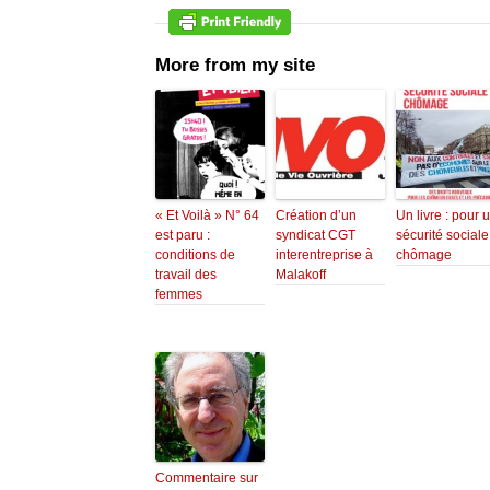
More from my site
« Et Voilà » N° 64
Création d’un
Un livre : pour 
est paru :
syndicat CGT
sécurité sociale
conditions de
interentreprise à
chômage
travail des
Malakoff
femmes
Commentaire sur