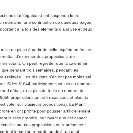
sections et délégations) ont suspendu leurs
son domaine, une contribution de quelques pages
mportant à la fois des éléments d’analyse et deux
mise en place à partir de celle expérimentée lors
 permettait d’exprimer des propositions, de
r en votant. On peut regretter que la calendrier
me que pendant trois semaines, pendant les
peu relayée. Les résultats n’en ont pas moins été
bat. Si les 31044 participants sont loin du nombre
Grand débat, c’est plus du triple du nombre de
; 9058 propositions ont été recensées et plus de
it voter sur plusieurs propositions). La Manif
ite en ont profité pour pousser artificiellement
 sont laissés prendre, ne voyant que cet aspect.
ecueillis par ces propositions ne représentent
surtout lorsqu’on regarde au delà, on peut