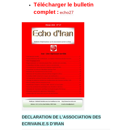
Télécharger le bulletin
complet :
echo27
DECLARATION
DE
L’ASSOCIATION
DES
ECRIVAIN.E.S
D’IRAN