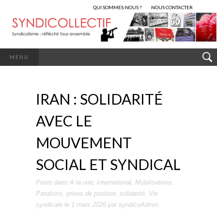
QUI SOMMES-NOUS ?
NOUS CONTACTER
MENU
IRAN : SOLIDARITÉ
AVEC LE
MOUVEMENT
SOCIAL ET SYNDICAL
Posté dans
A la une
,
International
,
Mobilisations
,
Parutions
,
prises de position
,
solidarité
,
Vie
syndicale
le
1 mars 2026
par
syndicoAdmin
.