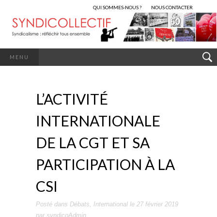
QUI SOMMES-NOUS ?
NOUS CONTACTER
MENU
L’ACTIVITÉ
INTERNATIONALE
DE LA CGT ET SA
PARTICIPATION À LA
CSI
Posté dans
Débats
,
International
le
27 février 2019
par
syndicoAdmin
.