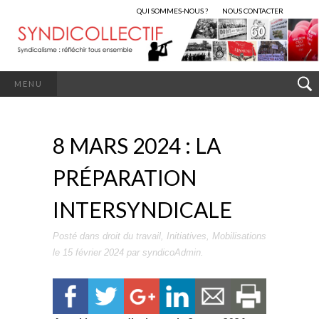
QUI SOMMES-NOUS ?
NOUS CONTACTER
MENU
8 MARS 2024 : LA
PRÉPARATION
INTERSYNDICALE
Posté dans
droit du travail
,
Initiatives
,
Mobilisations
le
15 février 2024
par
syndicoAdmin
.