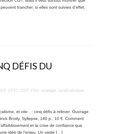
irection CGT. Mais il veut surtout montrer que
 peuvent trancher, si elles sont suivies d’effet,
NQ DÉFIS DU
FDT
,
CFTC
,
CGT
,
FSU
,
stratégie
,
syndicalisation
,
alisme, et vite…: cinq défis à relever. Ouvrage
rick Brody, Syllepse, 140 p., 10 €. Comment
’affaiblissement et la crise de confiance que
une idée de l’enjeu. Un vaste […]