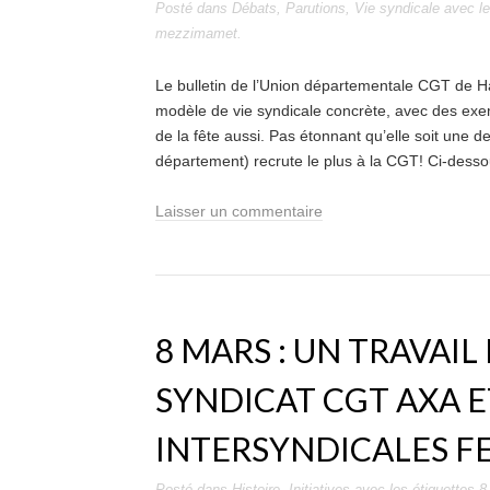
Posté dans
Débats
,
Parutions
,
Vie syndicale
avec le
mezzimamet
.
Le bulletin de l’Union départementale CGT de Ha
modèle de vie syndicale concrète, avec des exem
de la fête aussi. Pas étonnant qu’elle soit une de 
département) recrute le plus à la CGT! Ci-dessou
Laisser un commentaire
8 MARS : UN TRAVAIL
SYNDICAT CGT AXA E
INTERSYNDICALES 
Posté dans
Histoire
,
Initiatives
avec les étiquettes
8