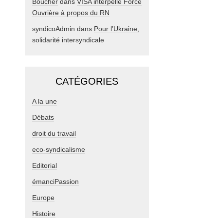
Boucher
dans
VISA interpelle Force
Ouvrière à propos du RN
syndicoAdmin
dans
Pour l’Ukraine,
solidarité intersyndicale
CATÉGORIES
A la une
Débats
droit du travail
eco-syndicalisme
Editorial
émanciPassion
Europe
Histoire