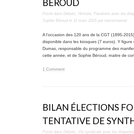
BÉROUD
Posté dans
Débats
,
Histoire
,
Parutions
avec les éti
Sophie Béroud
le
11 mars 2015
par
mezzimamet
.
A l’occasion des 120 ans de la CGT (1895-2015)
disponible dans les kiosques (7 euros). Y figure
Dumas, responsable du programme des manifest
cette année, et de Sophie Béroud, maitre de con
1 Comment
BILAN ÉLECTIONS FO
TENTATIVE DE SYNT
Posté dans
Débats
,
Vie syndicale
avec les étiquett