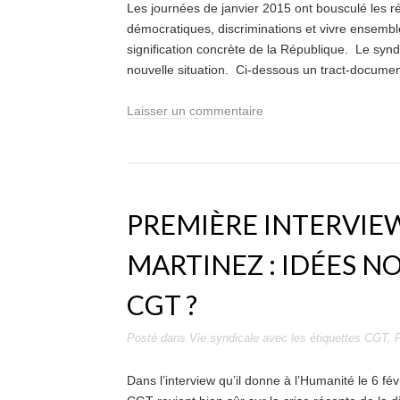
Les journées de janvier 2015 ont bousculé les réfl
démocratiques, discriminations et vivre ensemble,
signification concrète de la République. Le syndi
nouvelle situation. Ci-dessous un tract-document 
Laisser un commentaire
PREMIÈRE INTERVIEW
MARTINEZ : IDÉES N
CGT ?
Posté dans
Vie syndicale
avec les étiquettes
CGT
,
P
Dans l’interview qu’il donne à l’Humanité le 6 fé