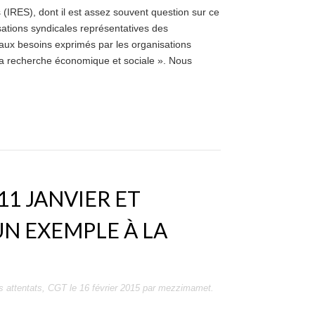
 (IRES), dont il est assez souvent question sur ce
ations syndicales représentatives des
e aux besoins exprimés par les organisations
la recherche économique et sociale ». Nous
 11 JANVIER ET
UN EXEMPLE À LA
es
attentats
,
CGT
le
16 février 2015
par
mezzimamet
.