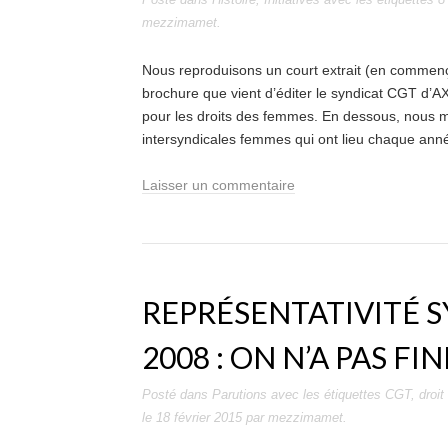
mezzimamet
.
Nous reproduisons un court extrait (en commen
brochure que vient d’éditer le syndicat CGT d’AX
pour les droits des femmes. En dessous, nous m
intersyndicales femmes qui ont lieu chaque année
Laisser un commentaire
REPRÉSENTATIVITÉ S
2008 : ON N’A PAS FIN
Posté dans
Parutions
avec les étiquettes
CGT
,
droit
le
18 février 2015
par
mezzimamet
.