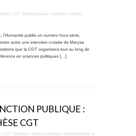
quettes
CGT
,
Maryse Dumas
,
sciences sociales
,
, l’Humanité publie un numéro hors-série,
 entre autre une interview croisée de Maryse
ations que la CGT organisera tout au long de
férence en sciences politiques […]
NCTION PUBLIQUE :
HÈSE CGT
es
CGT
,
élections
,
fonction publique
,
représentativité
le