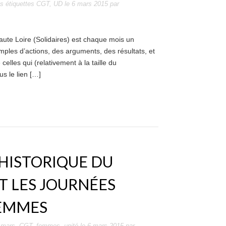
s étiquettes
CGT
,
UD
le
6 mars 2015
par
ute Loire (Solidaires) est chaque mois un
ples d’actions, des arguments, des résultats, et
celles qui (relativement à la taille du
s le lien […]
 HISTORIQUE DU
T LES JOURNÉES
FEMMES
 mars
,
CGT
,
femmes
,
unité
le
6 mars 2015
par