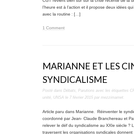
CGT revient bien sûr sur la crise récente de la d
l’heure est à l’action et il propose deux idées qui
avec la routine : […]
1 Comment
MARIANNE ET LES CI
SYNDICALISME
Posté dans
Débats
,
Parutions
avec les étiquettes
C
unité
,
UNSA
le
7 février 2015
par
mezzimamet
.
Article paru dans Marianne. Réinventer le syndic
coordonné par Jean- Claude Branchereau et Pat
relever le déf du syndicalisme au XXIe siècle ? L
traversent les organisations syndicales donnent 