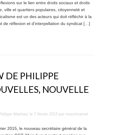
exions sur le lien entre droits sociaux et droits
 ville et quartiers populaires, citoyenneté et
calisme est un des acteurs qui doit réfléchir à la
de réflexion et d’interpellation du syndicat […]
 DE PHILIPPE
OUVELLES, NOUVELLE
hilippe Martinez
le
7 février 2015
par
mezzimamet
.
vrier 2015, le nouveau secrétaire général de la