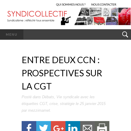
QUI SOMMES-NOUS ?
NOUS CONTACTER
MENU
ENTRE DEUX CCN :
PROSPECTIVES SUR
LA CGT
Posté dans
Débats
,
Vie syndicale
avec les
étiquettes
CGT
,
crise
,
stratégie
le
25 janvier 2015
par
mezzimamet
.