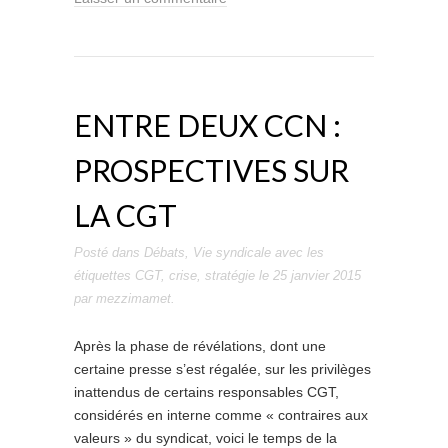
ENTRE DEUX CCN :
PROSPECTIVES SUR
LA CGT
Posté dans
Débats
,
Vie syndicale
avec les
étiquettes
CGT
,
crise
,
stratégie
le
25 janvier 2015
par
mezzimamet
.
Après la phase de révélations, dont une
certaine presse s’est régalée, sur les privilèges
inattendus de certains responsables CGT,
considérés en interne comme « contraires aux
valeurs » du syndicat, voici le temps de la