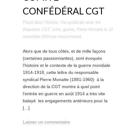
CONFÉDÉRAL CGT
Posté dans
Histoire
,
Vie syndicale
avec les
étiquettes
CGT
,
crise
,
guerre
,
Pierre Monatte
le
12
novembre 2014
par
mezzimamet
.
Alors que de tous côtés, et de mille façons
(certaines passionnantes), sont évoqués
l’histoire et le contexte de la guerre mondiale
1914-1918, cette lettre du responsable
syndical Pierre Monatte (1881-1960) à la
direction de la CGT montre à quel point
l’entrée en guerre en août 1914 a très vite
balayé les engagements antérieurs pour la
[…]
Laisser un commentaire