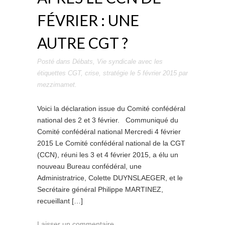
FÉVRIER : UNE
AUTRE CGT ?
Posté dans
Débats
,
Vie syndicale
avec les
étiquettes
CGT
,
crise
,
stratégie
le
5 février 2015
par
mezzimamet
.
Voici la déclaration issue du Comité confédéral
national des 2 et 3 février. Communiqué du
Comité confédéral national Mercredi 4 février
2015 Le Comité confédéral national de la CGT
(CCN), réuni les 3 et 4 février 2015, a élu un
nouveau Bureau confédéral, une
Administratrice, Colette DUYNSLAEGER, et le
Secrétaire général Philippe MARTINEZ,
recueillant […]
Laisser un commentaire