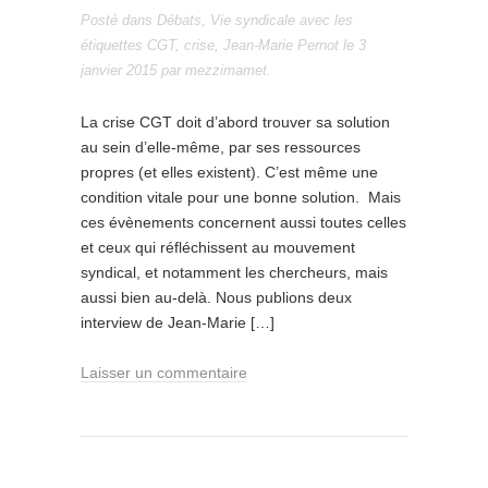
Posté dans
Débats
,
Vie syndicale
avec les
étiquettes
CGT
,
crise
,
Jean-Marie Pernot
le
3
janvier 2015
par
mezzimamet
.
La crise CGT doit d’abord trouver sa solution
au sein d’elle-même, par ses ressources
propres (et elles existent). C’est même une
condition vitale pour une bonne solution. Mais
ces évènements concernent aussi toutes celles
et ceux qui réfléchissent au mouvement
syndical, et notamment les chercheurs, mais
aussi bien au-delà. Nous publions deux
interview de Jean-Marie […]
Laisser un commentaire