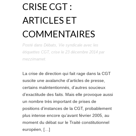
CRISE CGT :
ARTICLES ET
COMMENTAIRES
Posté dans
Débats
,
Vie syndicale
avec les
étiquettes
CGT
,
crise
le
23 décembre 2014
par
mezzimamet
.
La crise de direction qui fait rage dans la CGT
suscite une avalanche d’articles de presse,
certains malintentionnés, d’autres soucieux
d’exactitude des faits. Mais elle provoque aussi
un nombre très important de prises de
positions d’instances de la CGT, probablement
plus intense encore qu’avant février 2005, au
moment du débat sur le Traité constitutionnel
européen, […]