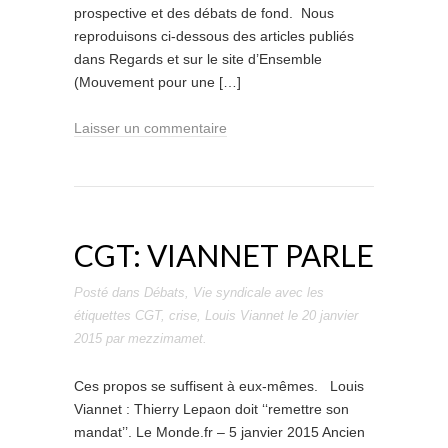
prospective et des débats de fond. Nous
reproduisons ci-dessous des articles publiés
dans Regards et sur le site d’Ensemble
(Mouvement pour une […]
Laisser un commentaire
CGT: VIANNET PARLE
Posté dans
Débats
,
Vie syndicale
avec les
étiquettes
CGT
,
crise
,
Louis Viannet
le
20 janvier
2015
par
mezzimamet
.
Ces propos se suffisent à eux-mêmes. Louis
Viannet : Thierry Lepaon doit ‘‘remettre son
mandat’’. Le Monde.fr – 5 janvier 2015 Ancien