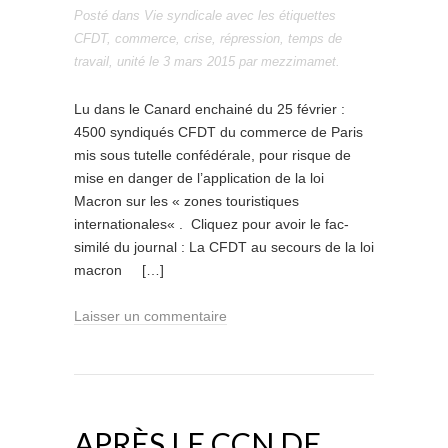
Posté dans
Vie syndicale
avec les étiquettes
CFDT
,
commerce
,
crise
,
répression
,
temps de
travail
,
unité
le
3 mars 2015
par
mezzimamet
.
Lu dans le Canard enchainé du 25 février :
4500 syndiqués CFDT du commerce de Paris
mis sous tutelle confédérale, pour risque de
mise en danger de l’application de la loi
Macron sur les « zones touristiques
internationales« . Cliquez pour avoir le fac-
similé du journal : La CFDT au secours de la loi
macron […]
Laisser un commentaire
APRÈS LE CCN DE