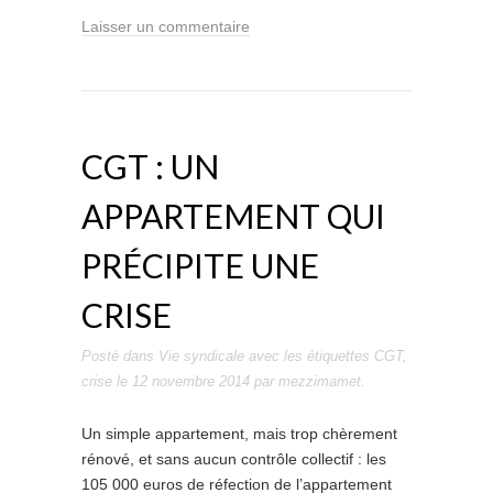
Laisser un commentaire
CGT : UN
APPARTEMENT QUI
PRÉCIPITE UNE
CRISE
Posté dans
Vie syndicale
avec les étiquettes
CGT
,
crise
le
12 novembre 2014
par
mezzimamet
.
Un simple appartement, mais trop chèrement
rénové, et sans aucun contrôle collectif : les
105 000 euros de réfection de l’appartement