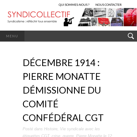
QUI SOMMES-NOUS ?
NOUS CONTACTER
MENU
DÉCEMBRE 1914 :
PIERRE MONATTE
DÉMISSIONNE DU
COMITÉ
CONFÉDÉRAL CGT
Posté dans
Histoire
,
Vie syndicale
avec les
étiquettes
CGT
,
crise
,
guerre
,
Pierre Monatte
le
12