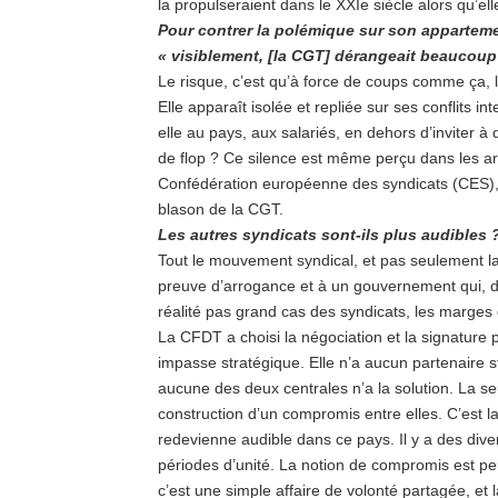
la propulseraient dans le XXIe siècle alors qu’el
Pour contrer la polémique sur son appartem
« visiblement, [la CGT] dérangeait beaucoup
Le risque, c’est qu’à force de coups comme ça,
Elle apparaît isolée et repliée sur ses conflits i
elle au pays, aux salariés, en dehors d’inviter à 
de flop ? Ce silence est même perçu dans les ar
Confédération européenne des syndicats (CES), o
blason de la CGT.
Les autres syndicats sont-ils plus audibles 
Tout le mouvement syndical, et pas seulement la 
preuve d’arrogance et à un gouvernement qui, der
réalité pas grand cas des syndicats, les marges
La CFDT a choisi la négociation et la signature p
impasse stratégique. Elle n’a aucun partenaire 
aucune des deux centrales n’a la solution. La s
construction d’un compromis entre elles. C’est 
redevienne audible dans ce pays. Il y a des dive
périodes d’unité. La notion de compromis est pe
c’est une simple affaire de volonté partagée, et l