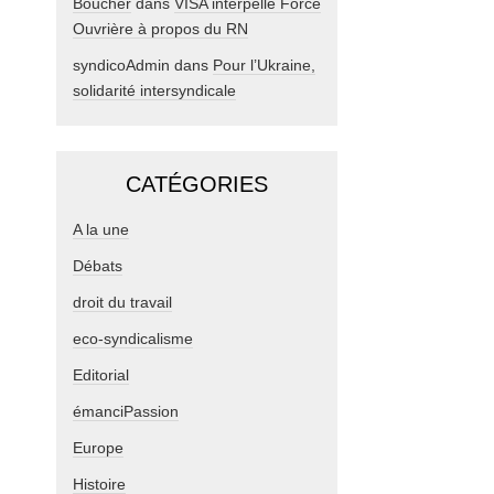
Boucher
dans
VISA interpelle Force
Ouvrière à propos du RN
syndicoAdmin
dans
Pour l’Ukraine,
solidarité intersyndicale
CATÉGORIES
A la une
Débats
droit du travail
eco-syndicalisme
Editorial
émanciPassion
Europe
Histoire