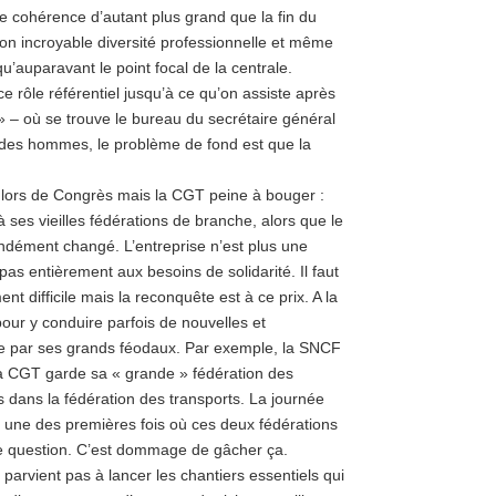
de cohérence d’autant plus grand que la fin du
son incroyable diversité professionnelle et même
qu’auparavant le point focal de la centrale.
ce rôle référentiel jusqu’à ce qu’on assiste après
– où se trouve le bureau du secrétaire général
là des hommes, le problème de fond est que la
s lors de Congrès mais la CGT peine à bouger :
à ses vieilles fédérations de branche, alors que le
ofondément changé. L’entreprise n’est plus une
s entièrement aux besoins de solidarité. Il faut
nt difficile mais la reconquête est à ce prix. A la
our y conduire parfois de nouvelles et
drée par ses grands féodaux. Par exemple, la SNCF
la CGT garde sa « grande » fédération des
s dans la fédération des transports. La journée
it une des premières fois où ces deux fédérations
ie question. C’est dommage de gâcher ça.
 parvient pas à lancer les chantiers essentiels qui