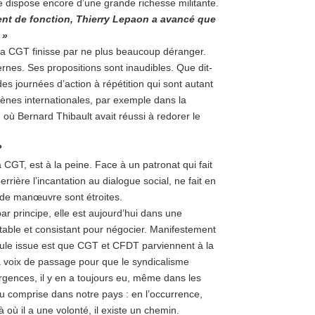
le dispose encore d’une grande richesse militante.
ent de fonction, Thierry Lepaon a avancé que
 »
 la CGT finisse par ne plus beaucoup déranger.
nternes. Ses propositions sont inaudibles. Que dit-
des journées d’action à répétition qui sont autant
ènes internationales, par exemple dans la
ù Bernard Thibault avait réussi à redorer le
?
CGT, est à la peine. Face à un patronat qui fait
rière l’incantation au dialogue social, ne fait en
 de manœuvre sont étroites.
ar principe, elle est aujourd’hui dans une
stable et consistant pour négocier. Manifestement
eule issue est que CGT et CFDT parviennent à la
la voix de passage pour que le syndicalisme
rgences, il y en a toujours eu, même dans les
u comprise dans notre pays : en l’occurrence,
à où il a une volonté, il existe un chemin.