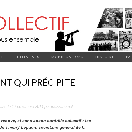
LE
INITIATIVES
MOBILISATIONS
HISTOIRE
PA
NT QUI PRÉCIPITE
rise
le
12 novembre 2014
par
mezzimamet
.
énové, et sans aucun contrôle collectif : les
de Thierry Lepaon, secrétaire général de la