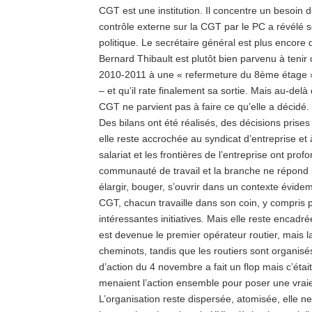
CGT est une institution. Il concentre un besoin 
contrôle externe sur la CGT par le PC a révélé 
politique. Le secrétaire général est plus encore 
Bernard Thibault est plutôt bien parvenu à tenir 
2010-2011 à une « refermeture du 8ème étage » 
– et qu’il rate finalement sa sortie. Mais au-de
CGT ne parvient pas à faire ce qu’elle a décidé.
Des bilans ont été réalisés, des décisions prise
elle reste accrochée au syndicat d’entreprise et 
salariat et les frontières de l’entreprise ont pr
communauté de travail et la branche ne répond pa
élargir, bouger, s’ouvrir dans un contexte évideme
CGT, chacun travaille dans son coin, y compris p
intéressantes initiatives. Mais elle reste enca
est devenue le premier opérateur routier, mais 
cheminots, tandis que les routiers sont organisé
d’action du 4 novembre a fait un flop mais c’éta
menaient l’action ensemble pour poser une vra
L’organisation reste dispersée, atomisée, elle ne