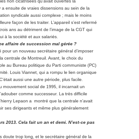
ies non cicatrisées qu’avait ouvertes la
 a ensuite de vraies dissensions au sein de la
tuation syndicale aussi complexe ; mais le moins
lleure façon de les traiter. L’appareil s’est refermé
trois ans au détriment de l’image de la CGT qui
 à la société et aux salariés.
ne affaire de succession mal gérée ?
té pour un nouveau secrétaire général d’imposer
a centrale de Montreuil. Avant, le choix du
mple au Bureau politique du Parti communiste (PC)
itimité. Louis Viannet, qui a rompu le lien organique
était aussi une autre période, plus facile.
u mouvement social de 1995, il incarnait un
’adouber comme successeur. La très difficile
 Thierry Lepaon a montré que la centrale n’avait
sir ses dirigeants et même plus généralement
rs 2013. Cela fait un an et demi. N’est-ce pas
 doute trop long, et le secrétaire général de la