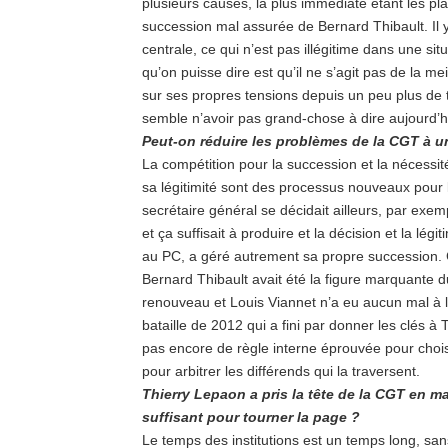
plusieurs causes, la plus immédiate étant les pla
succession mal assurée de Bernard Thibault. Il y
centrale, ce qui n’est pas illégitime dans une si
qu’on puisse dire est qu’il ne s’agit pas de la mei
sur ses propres tensions depuis un peu plus de 
semble n’avoir pas grand-chose à dire aujourd’hui
Peut-on réduire les problèmes de la CGT à u
La compétition pour la succession et la nécessi
sa légitimité sont des processus nouveaux pour l
secrétaire général se décidait ailleurs, par exe
et ça suffisait à produire et la décision et la lég
au PC, a géré autrement sa propre succession. C’
Bernard Thibault avait été la figure marquante d
renouveau et Louis Viannet n’a eu aucun mal à l
bataille de 2012 qui a fini par donner les clés à
pas encore de règle interne éprouvée pour choi
pour arbitrer les différends qui la traversent.
Thierry Lepaon a pris la tête de la CGT en ma
suffisant pour tourner la page ?
Le temps des institutions est un temps long, sans