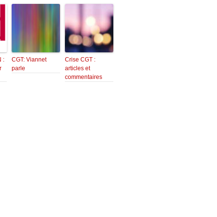
 :
CGT: Viannet
Crise CGT :
r
parle
articles et
commentaires