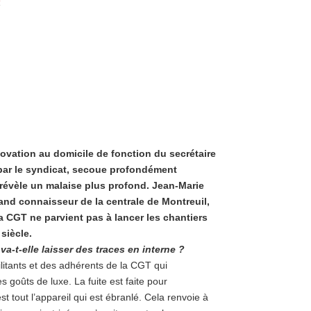
novation au domicile de fonction du secrétaire
par le syndicat, secoue profondément
i révèle un malaise plus profond. Jean-Marie
rand connaisseur de la centrale de Montreuil,
a CGT ne parvient pas à lancer les chantiers
siècle.
a-t-elle laisser des traces en interne ?
litants et des adhérents de la CGT qui
 goûts de luxe. La fuite est faite pour
st tout l’appareil qui est ébranlé. Cela renvoie à