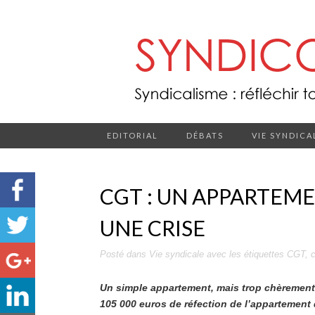
EDITORIAL
DÉBATS
VIE SYNDICA
CGT : UN APPARTEME
UNE CRISE
Posté dans
Vie syndicale
avec les étiquettes
CGT
,
c
Un simple appartement, mais trop chèrement r
105 000 euros de réfection de l’appartement 