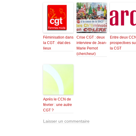
Féminisation dans
Crise CGT : deux
Entre deux CCN
la CGT : état des
interview de Jean-
prospectives su
lieux
Marie Pernot
la CGT
(chercheur)
Après le CCN de
février : une autre
CGT ?
Laisser un commentaire