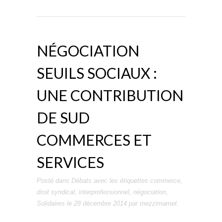
NÉGOCIATION
SEUILS SOCIAUX :
UNE CONTRIBUTION
DE SUD
COMMERCES ET
SERVICES
Posté dans
Débats
avec les étiquettes
commerce
,
droit syndical
,
interprofessionnel
,
négociation
,
Solidaires
le
28 décembre 2014
par
mezzimamet
.