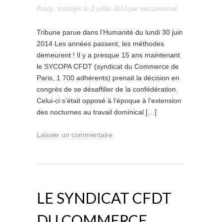
Brody
,
stratégie
le
2 juillet 2014
par
mezzimamet
.
Tribune parue dans l’Humanité du lundi 30 juin
2014 Les années passent, les méthodes
demeurent ! Il y a presque 15 ans maintenant
le SYCOPA CFDT (syndicat du Commerce de
Paris, 1 700 adhérents) prenait la décision en
congrès de se désaffilier de la confédération.
Celui-ci s’était opposé à l’époque à l’extension
des nocturnes au travail dominical […]
Laisser un commentaire
LE SYNDICAT CFDT
DU COMMERCE