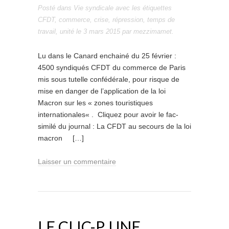
Posté dans
Vie syndicale
avec les étiquettes
CFDT
,
commerce
,
crise
,
répression
,
temps de
travail
,
unité
le
3 mars 2015
par
mezzimamet
.
Lu dans le Canard enchainé du 25 février :
4500 syndiqués CFDT du commerce de Paris
mis sous tutelle confédérale, pour risque de
mise en danger de l’application de la loi
Macron sur les « zones touristiques
internationales« . Cliquez pour avoir le fac-
similé du journal : La CFDT au secours de la loi
macron […]
Laisser un commentaire
LE CLIC-P, UNE