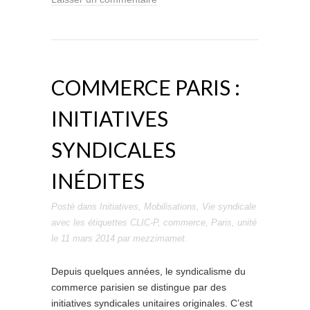
COMMERCE PARIS :
INITIATIVES
SYNDICALES
INÉDITES
Posté dans
Initiatives
,
Mobilisations
,
Vie syndicale
avec les étiquettes
CLIC-P
,
commerce
,
Paris
,
unité
le
11 mars 2014
par
mezzimamet
.
Depuis quelques années, le syndicalisme du
commerce parisien se distingue par des
initiatives syndicales unitaires originales. C’est