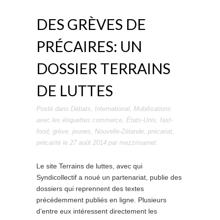
DES GRÈVES DE
PRÉCAIRES: UN
DOSSIER TERRAINS
DE LUTTES
Posté dans
Débats
,
International
,
Mobilisations
avec les étiquettes
commerce
,
États-Unis
,
fast-
food
,
grève
,
jeunes
,
Nouvelle-Zélande
,
précariat
,
précarité
le
27 août 2014
par
mezzimamet
.
Le site Terrains de luttes, avec qui
Syndicollectif a noué un partenariat, publie des
dossiers qui reprennent des textes
précédemment publiés en ligne. Plusieurs
d’entre eux intéressent directement les