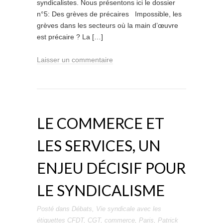
syndicalistes. Nous présentons ici le dossier
n°5: Des grèves de précaires Impossible, les
grèves dans les secteurs où la main d’œuvre
est précaire ? La […]
Laisser un commentaire
LE COMMERCE ET
LES SERVICES, UN
ENJEU DÉCISIF POUR
LE SYNDICALISME
Posté dans
Débats
,
Vie syndicale
avec les
étiquettes
CFDT
,
CGT
,
commerce
,
Paris
,
Patrick