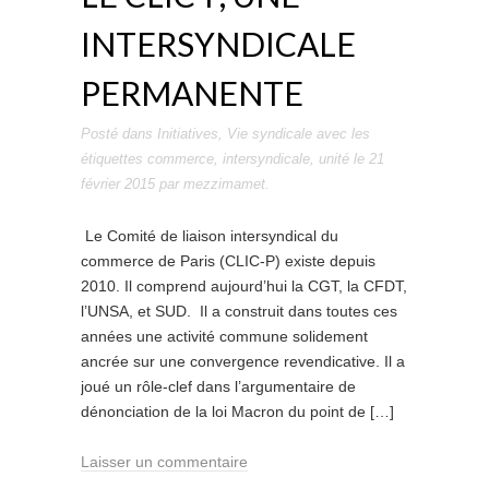
INTERSYNDICALE
PERMANENTE
Posté dans
Initiatives
,
Vie syndicale
avec les
étiquettes
commerce
,
intersyndicale
,
unité
le
21
février 2015
par
mezzimamet
.
Le Comité de liaison intersyndical du
commerce de Paris (CLIC-P) existe depuis
2010. Il comprend aujourd’hui la CGT, la CFDT,
l’UNSA, et SUD. Il a construit dans toutes ces
années une activité commune solidement
ancrée sur une convergence revendicative. Il a
joué un rôle-clef dans l’argumentaire de
dénonciation de la loi Macron du point de […]
Laisser un commentaire