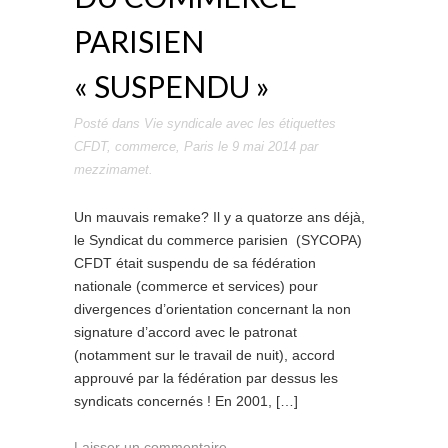
PARISIEN
« SUSPENDU »
Posté dans
Vie syndicale
avec les étiquettes
CFDT
,
commerce
,
Paris
le
9 mai 2014
par
mezzimamet
.
Un mauvais remake? Il y a quatorze ans déjà,
le Syndicat du commerce parisien (SYCOPA)
CFDT était suspendu de sa fédération
nationale (commerce et services) pour
divergences d’orientation concernant la non
signature d’accord avec le patronat
(notamment sur le travail de nuit), accord
approuvé par la fédération par dessus les
syndicats concernés ! En 2001, […]
Laisser un commentaire