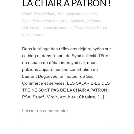
LA CHAIR A PATRON !
Posté dans
Débats
,
Vie syndicale
avec les
étiquettes
commerce
,
droit syndical
,
précarité
,
Solidaires
,
syndicalisation
le
12 octobre 2014
par
mezzimamet
.
Dans le sillage des réflexions déjà relayées sur
ce blog et dans l’esprit de Syndicollectif d’être
un espace de débat intersyndical, nous
publions aujourd’hui une contribution de
Laurent Degousée, animateur de Sud
Commerce et services. LES SALARIE-ES DES
TPE NE SONT PAS DE LA CHAIR A PATRON !
PSA, Sanofi, Virgin, etc. hier ; Chapitre, […]
Laisser un commentaire