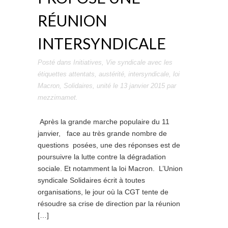
RÉUNION
INTERSYNDICALE
Posté dans
Initiatives
,
Vie syndicale
avec les
étiquettes
attentats
,
austérité
,
intersyndicale
,
loi
Macron
,
Solidaires
,
unité
le
13 janvier 2015
par
mezzimamet
.
Après la grande marche populaire du 11
janvier, face au très grande nombre de
questions posées, une des réponses est de
poursuivre la lutte contre la dégradation
sociale. Et notamment la loi Macron. L’Union
syndicale Solidaires écrit à toutes
organisations, le jour où la CGT tente de
résoudre sa crise de direction par la réunion
[…]