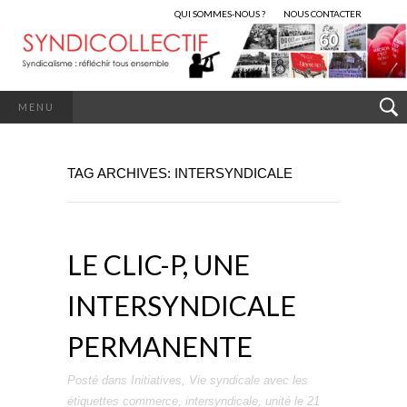
QUI SOMMES-NOUS ?
NOUS CONTACTER
MENU
TAG ARCHIVES: INTERSYNDICALE
LE CLIC-P, UNE
INTERSYNDICALE
PERMANENTE
Posté dans
Initiatives
,
Vie syndicale
avec les
étiquettes
commerce
,
intersyndicale
,
unité
le
21