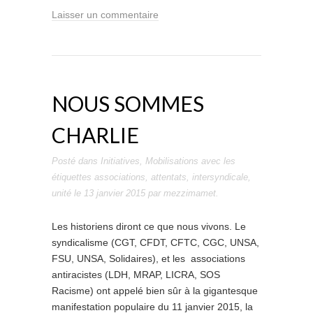
Laisser un commentaire
NOUS SOMMES
CHARLIE
Posté dans
Initiatives
,
Mobilisations
avec les
étiquettes
associations
,
attentats
,
intersyndicale
,
unité
le
13 janvier 2015
par
mezzimamet
.
Les historiens diront ce que nous vivons. Le
syndicalisme (CGT, CFDT, CFTC, CGC, UNSA,
FSU, UNSA, Solidaires), et les associations
antiracistes (LDH, MRAP, LICRA, SOS
Racisme) ont appelé bien sûr à la gigantesque
manifestation populaire du 11 janvier 2015, la