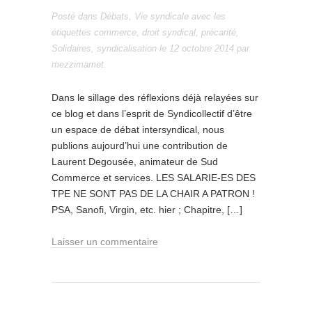
Posté dans
Débats
,
Vie syndicale
avec les
étiquettes
commerce
,
droit syndical
,
précarité
,
Solidaires
,
syndicalisation
le
12 octobre 2014
par
mezzimamet
.
Dans le sillage des réflexions déjà relayées sur
ce blog et dans l’esprit de Syndicollectif d’être
un espace de débat intersyndical, nous
publions aujourd’hui une contribution de
Laurent Degousée, animateur de Sud
Commerce et services. LES SALARIE-ES DES
TPE NE SONT PAS DE LA CHAIR A PATRON !
PSA, Sanofi, Virgin, etc. hier ; Chapitre, […]
Laisser un commentaire