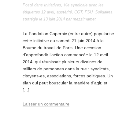
Posté dans
Initiatives
,
Vie syndicale
avec les
étiquettes
12 avril
,
austérité
,
CGT
,
FSU
,
Solidaires
,
stratégie
le
13 juin 2014
par
mezzimamet
.
La Fondation Copernic (entre autre) popularise
cette initiative du samedi 21 juin 2014 à la
Bourse du travail de Paris. Une occasion
d’approfondir l’action commencée le 12 avril
2014, qui réunissait plusieurs dizaines de
milliers de personnes dans la rue : syndicats,
citoyens-es, associations, forces politiques. Un
élan qui peut bousculer la manière d’agir, et
[…]
Laisser un commentaire