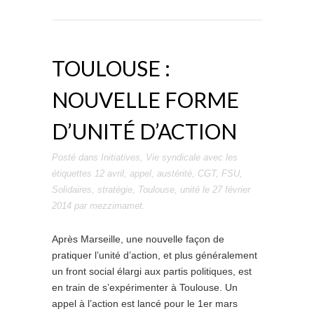
TOULOUSE :
NOUVELLE FORME
D’UNITÉ D’ACTION
Posté dans
Initiatives
,
Vie syndicale
avec les
étiquettes
12 avril
,
appel
,
austérité
,
CGT
,
FSU
,
Solidaires
,
stratégie
,
Toulouse
,
unité
le
27 février
2014
par
mezzimamet
.
Après Marseille, une nouvelle façon de
pratiquer l’unité d’action, et plus généralement
un front social élargi aux partis politiques, est
en train de s’expérimenter à Toulouse. Un
appel à l’action est lancé pour le 1er mars