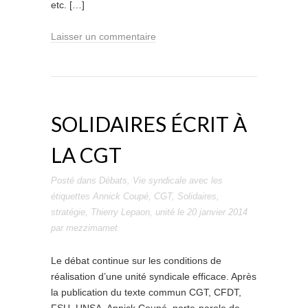
etc. […]
Laisser un commentaire
SOLIDAIRES ÉCRIT À
LA CGT
Posté dans
Débats
,
Vie syndicale
avec les
étiquettes
Annick Coupé
,
CGT
,
Solidaires
,
stratégie
,
Thierry Lepaon
,
unité
le
20 janvier 2014
par
mezzimamet
.
Le débat continue sur les conditions de
réalisation d’une unité syndicale efficace. Après
la publication du texte commun CGT, CFDT,