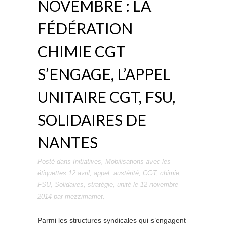
NOVEMBRE : LA
FÉDÉRATION
CHIMIE CGT
S’ENGAGE, L’APPEL
UNITAIRE CGT, FSU,
SOLIDAIRES DE
NANTES
Posté dans
Initiatives
,
Mobilisations
avec les
étiquettes
12 avril
,
appel
,
austérité
,
CGT
,
chimie
,
FSU
,
Solidaires
,
stratégie
,
unité
le
12 novembre
2014
par
mezzimamet
.
Parmi les structures syndicales qui s’engagent