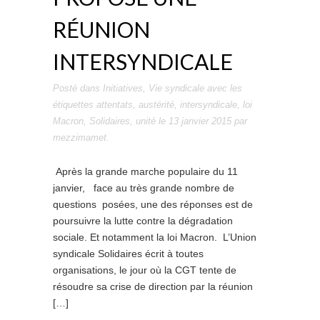
RÉUNION
INTERSYNDICALE
Posté dans
Initiatives
,
Vie syndicale
avec les
étiquettes
attentats
,
austérité
,
intersyndicale
,
loi
Macron
,
Solidaires
,
unité
le
13 janvier 2015
par
mezzimamet
.
Après la grande marche populaire du 11
janvier, face au très grande nombre de
questions posées, une des réponses est de
poursuivre la lutte contre la dégradation
sociale. Et notamment la loi Macron. L’Union
syndicale Solidaires écrit à toutes
organisations, le jour où la CGT tente de
résoudre sa crise de direction par la réunion
[…]