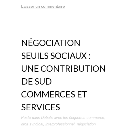
Laisser un commentaire
NÉGOCIATION
SEUILS SOCIAUX :
UNE CONTRIBUTION
DE SUD
COMMERCES ET
SERVICES
Posté dans
Débats
avec les étiquettes
commerce
,
droit syndical
,
interprofessionnel
,
négociation
,