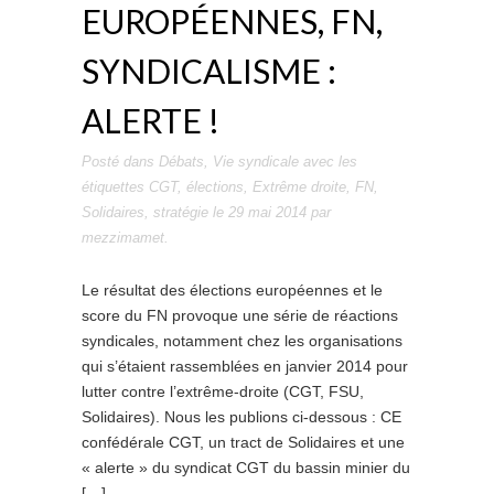
EUROPÉENNES, FN,
SYNDICALISME :
ALERTE !
Posté dans
Débats
,
Vie syndicale
avec les
étiquettes
CGT
,
élections
,
Extrême droite
,
FN
,
Solidaires
,
stratégie
le
29 mai 2014
par
mezzimamet
.
Le résultat des élections européennes et le
score du FN provoque une série de réactions
syndicales, notamment chez les organisations
qui s’étaient rassemblées en janvier 2014 pour
lutter contre l’extrême-droite (CGT, FSU,
Solidaires). Nous les publions ci-dessous : CE
confédérale CGT, un tract de Solidaires et une
« alerte » du syndicat CGT du bassin minier du
[…]