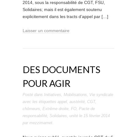
2014, sous la responsabilité de CGT, FSU,
Solidaires; mais il est également soutenu
explicitement dans les tracts d’appel par […]
Laisser un commentaire
DES DOCUMENTS
POUR AGIR
Posté dans
Initiatives
,
Mobilisations
,
Vie syndicale
avec les étiquettes
appel
,
austérité
,
CGT
,
chômeurs
,
Extrême droite
,
FO
,
Pacte de
responsabilité
,
Solidaires
,
unité
le
15 février 2014
par
mezzimamet
.