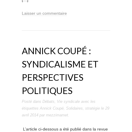
Laisser un commentaire
ANNICK COUPÉ :
SYNDICALISME ET
PERSPECTIVES
POLITIQUES
Posté dans
Débats
,
Vie syndicale
avec les
étiquettes
Annick Coupé
,
Solidaires
,
stratégie
le
29
avril 2014
par
mezzimamet
.
L’article ci-dessous a été publié dans la revue