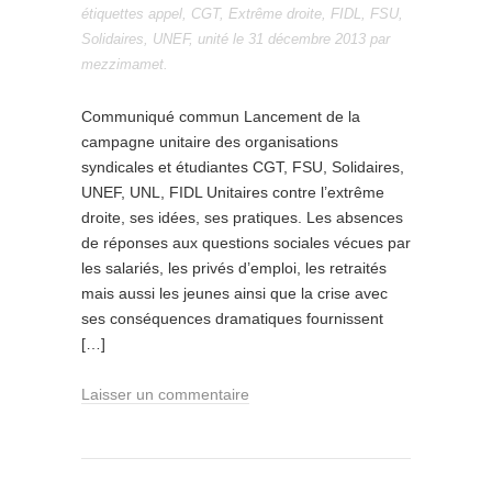
étiquettes
appel
,
CGT
,
Extrême droite
,
FIDL
,
FSU
,
Solidaires
,
UNEF
,
unité
le
31 décembre 2013
par
mezzimamet
.
Communiqué commun Lancement de la
campagne unitaire des organisations
syndicales et étudiantes CGT, FSU, Solidaires,
UNEF, UNL, FIDL Unitaires contre l’extrême
droite, ses idées, ses pratiques. Les absences
de réponses aux questions sociales vécues par
les salariés, les privés d’emploi, les retraités
mais aussi les jeunes ainsi que la crise avec
ses conséquences dramatiques fournissent
[…]
Laisser un commentaire