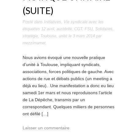
(SUITE)
Posté dans
Initiatives
,
Vie syndicale
avec les
étiquettes
12 avril
,
austérité
,
CGT
,
FSU
,
Solidaires
,
stratégie
,
Toulouse
,
unité
le
3 mars 2014
par
mezzimamet
.
Nous avions évoqué une nouvelle pratique
d’unité à Toulouse, impliquant syndicats,
associations, forces politiques de gauche. Avec
actions de rue et débats publics (un meeting a
déjà eu lieu). Une manifestation a donc eu lieu
samedi 1er mars et nous reproduisons l’article
de La Dépêche, transmis par un
correspondant. Quelques miliiers de personnes
ont défilé […]
Laisser un commentaire