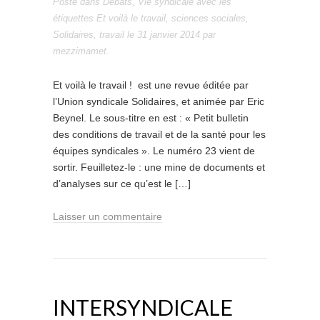
Posté dans
Débats
,
Vie syndicale
avec les
étiquettes
Et voilà le travail
,
sciences sociales
,
Solidaires
,
travail
le
31 janvier 2014
par
mezzimamet
.
Et voilà le travail ! est une revue éditée par
l’Union syndicale Solidaires, et animée par Eric
Beynel. Le sous-titre en est : « Petit bulletin
des conditions de travail et de la santé pour les
équipes syndicales ». Le numéro 23 vient de
sortir. Feuilletez-le : une mine de documents et
d’analyses sur ce qu’est le […]
Laisser un commentaire
INTERSYNDICALE