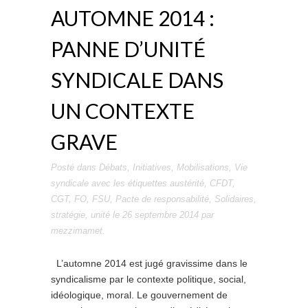
AUTOMNE 2014 :
PANNE D’UNITÉ
SYNDICALE DANS
UN CONTEXTE
GRAVE
Posté dans
Débats
,
Initiatives
,
Mobilisations
,
Vie
syndicale
avec les étiquettes
austérité
,
CFDT
,
CGT
,
FO
,
FSU
,
Pacte de responsabilité
,
Solidaires
,
stratégie
,
unité
le
26 septembre 2014
par
mezzimamet
.
L’automne 2014 est jugé gravissime dans le
syndicalisme par le contexte politique, social,
idéologique, moral. Le gouvernement de