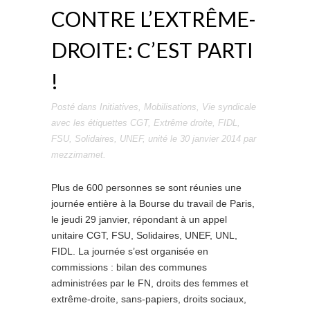
CONTRE L’EXTRÊME-
DROITE: C’EST PARTI
!
Posté dans
Initiatives
,
Mobilisations
,
Vie syndicale
avec les étiquettes
CGT
,
Extrême droite
,
FIDL
,
FSU
,
Solidaires
,
UNEF
,
unité
le
30 janvier 2014
par
mezzimamet
.
Plus de 600 personnes se sont réunies une
journée entière à la Bourse du travail de Paris,
le jeudi 29 janvier, répondant à un appel
unitaire CGT, FSU, Solidaires, UNEF, UNL,
FIDL. La journée s’est organisée en
commissions : bilan des communes
administrées par le FN, droits des femmes et
extrême-droite, sans-papiers, droits sociaux,