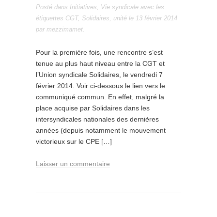
Posté dans
Initiatives
,
Vie syndicale
avec les
étiquettes
CGT
,
Solidaires
,
unité
le
13 février 2014
par
mezzimamet
.
Pour la première fois, une rencontre s’est
tenue au plus haut niveau entre la CGT et
l’Union syndicale Solidaires, le vendredi 7
février 2014. Voir ci-dessous le lien vers le
communiqué commun. En effet, malgré la
place acquise par Solidaires dans les
intersyndicales nationales des dernières
années (depuis notamment le mouvement
victorieux sur le CPE […]
Laisser un commentaire