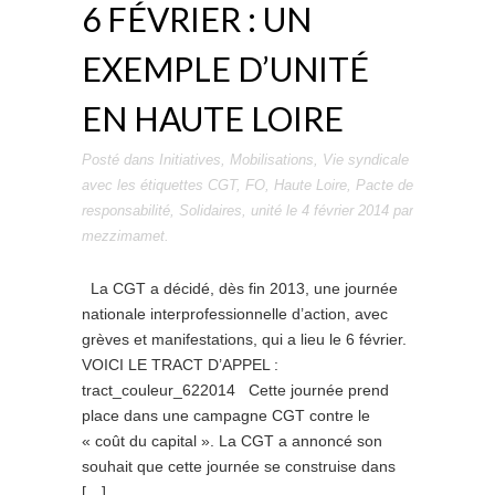
6 FÉVRIER : UN
EXEMPLE D’UNITÉ
EN HAUTE LOIRE
Posté dans
Initiatives
,
Mobilisations
,
Vie syndicale
avec les étiquettes
CGT
,
FO
,
Haute Loire
,
Pacte de
responsabilité
,
Solidaires
,
unité
le
4 février 2014
par
mezzimamet
.
La CGT a décidé, dès fin 2013, une journée
nationale interprofessionnelle d’action, avec
grèves et manifestations, qui a lieu le 6 février.
VOICI LE TRACT D’APPEL :
tract_couleur_622014 Cette journée prend
place dans une campagne CGT contre le
« coût du capital ». La CGT a annoncé son
souhait que cette journée se construise dans
[…]