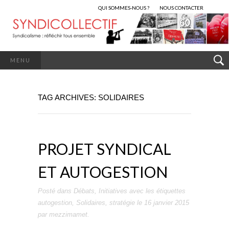
QUI SOMMES-NOUS ?
NOUS CONTACTER
MENU
TAG ARCHIVES: SOLIDAIRES
PROJET SYNDICAL
ET AUTOGESTION
Posté dans
Débats
,
Initiatives
avec les étiquettes
autogestion
,
Solidaires
,
stratégie
le
16 janvier 2015
par
mezzimamet
.