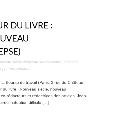
R DU LIVRE :
OUVEAU
EPSE)
uveau siècle Nouveau syndicalisme
,
sciences
3
par
mezzimamet
.
 la Bourse du travail (Paris, 3 rue du Château
r du livre : Nouveau siècle, nouveau
co-rédacteurs et rédactrices des articles. Jean-
rée : situation difficile […]