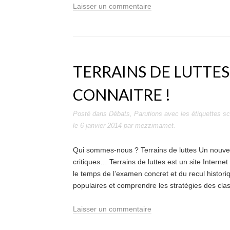
Laisser un commentaire
TERRAINS DE LUTTES
CONNAITRE !
Posté dans
Débats
,
Parutions
avec les étiquettes
sc
le
6 janvier 2014
par
mezzimamet
.
Qui sommes-nous ? Terrains de luttes Un nouveau
critiques… Terrains de luttes est un site Intern
le temps de l’examen concret et du recul histori
populaires et comprendre les stratégies des cla
Laisser un commentaire