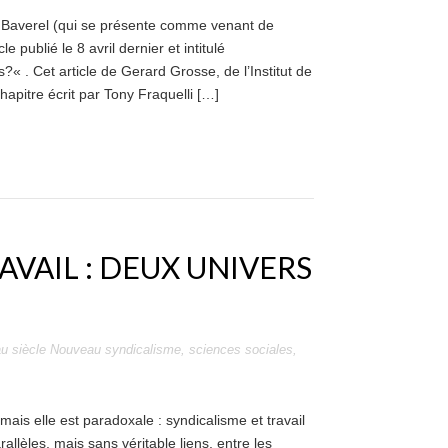
 Baverel (qui se présente comme venant de
cle publié le 8 avril dernier et intitulé
s?« . Cet article de Gerard Grosse, de l’Institut de
pitre écrit par Tony Fraquelli […]
AVAIL : DEUX UNIVERS
u siècle Nouveau syndicalisme
,
sciences sociales
,
ais elle est paradoxale : syndicalisme et travail
allèles, mais sans véritable liens, entre les