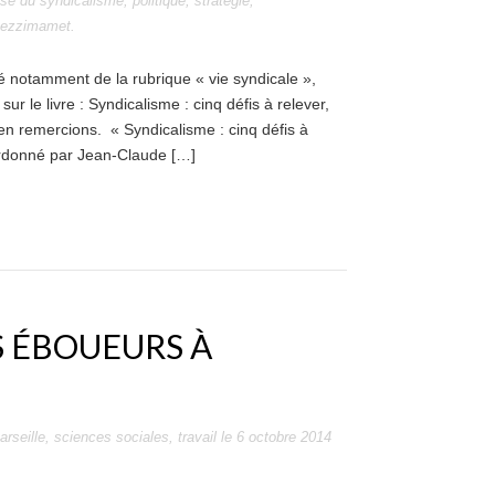
ise du syndicalisme
,
politique
,
stratégie
,
ezzimamet
.
 notamment de la rubrique « vie syndicale »,
 le livre : Syndicalisme : cinq défis à relever,
n remercions. « Syndicalisme : cinq défis à
oordonné par Jean-Claude […]
S ÉBOUEURS À
arseille
,
sciences sociales
,
travail
le
6 octobre 2014