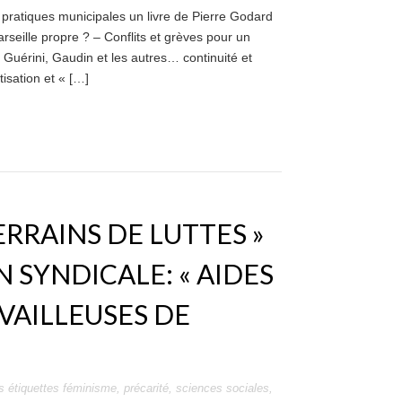
 pratiques municipales un livre de Pierre Godard
eille propre ? – Conflits et grèves pour un
, Guérini, Gaudin et les autres… continuité et
isation et « […]
ERRAINS DE LUTTES »
N SYNDICALE: « AIDES
AVAILLEUSES DE
s étiquettes
féminisme
,
précarité
,
sciences sociales
,