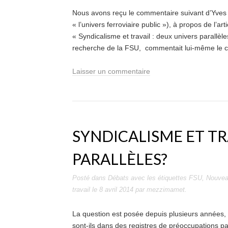
Nous avons reçu le commentaire suivant d’Yves
« l’univers ferroviaire public »), à propos de l’arti
« Syndicalisme et travail : deux univers parallèle
recherche de la FSU, commentait lui-même le cha
Laisser un commentaire
SYNDICALISME ET TR
PARALLÈLES?
Posté dans
Débats
avec les étiquettes
FSU
,
Nouvea
travail
le
8 avril 2014
par
mezzimamet
.
La question est posée depuis plusieurs années, m
sont-ils dans des registres de préoccupations par