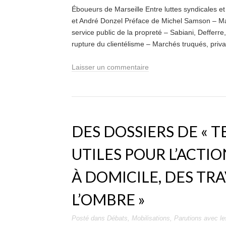
Éboueurs de Marseille Entre luttes syndicales et
et André Donzel Préface de Michel Samson – Mars
service public de la propreté – Sabiani, Defferre
rupture du clientélisme – Marchés truqués, privat
Laisser un commentaire
DES DOSSIERS DE « T
UTILES POUR L’ACTIO
À DOMICILE, DES TR
L’OMBRE »
Posté dans
Débats
,
Mobilisations
,
Parutions
avec le