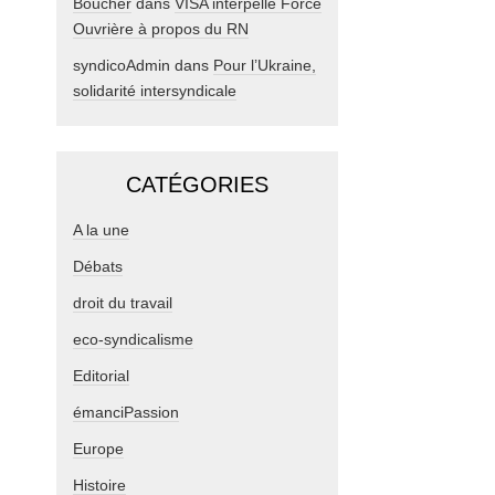
Boucher
dans
VISA interpelle Force
Ouvrière à propos du RN
syndicoAdmin
dans
Pour l’Ukraine,
solidarité intersyndicale
CATÉGORIES
A la une
Débats
droit du travail
eco-syndicalisme
Editorial
émanciPassion
Europe
Histoire