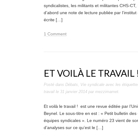
syndicalistes, les militants et militantes CHS-C
d’abord une note de lecture publiée par l’institut 
écrite […]
1 Comment
ET VOILÀ LE TRAVAIL 
Posté dans
Débats
,
Vie syndicale
avec les étiquett
travail
le
31 janvier 2014
par
mezzimamet
.
Et voilà le travail ! est une revue éditée par l’U
Beynel. Le sous-titre en est : « Petit bulletin des
équipes syndicales ». Le numéro 23 vient de sort
d’analyses sur ce qu’est le […]