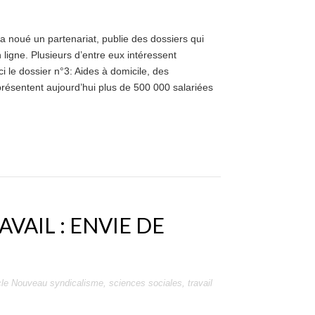
f a noué un partenariat, publie des dossiers qui
igne. Plusieurs d’entre eux intéressent
i le dossier n°3: Aides à domicile, des
présentent aujourd’hui plus de 500 000 salariées
VAIL : ENVIE DE
le Nouveau syndicalisme
,
sciences sociales
,
travail