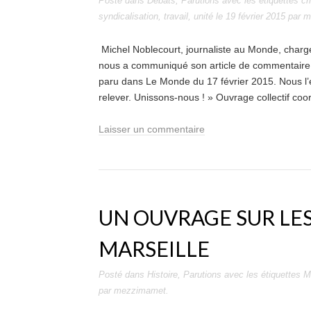
Posté dans
Débats
,
Parutions
avec les étiquettes
cr
syndicalisation
,
travail
,
unité
le
19 février 2015
par
m
Michel Noblecourt, journaliste au Monde, chargé
nous a communiqué son article de commentaire sur
paru dans Le Monde du 17 février 2015. Nous l’e
relever. Unissons-nous ! » Ouvrage collectif c
Laisser un commentaire
UN OUVRAGE SUR LE
MARSEILLE
Posté dans
Histoire
,
Parutions
avec les étiquettes
M
par
mezzimamet
.