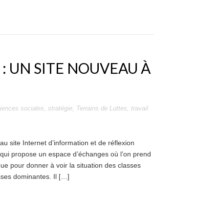
 : UN SITE NOUVEAU À
iences sociales
,
stratégie
,
Terrains de Luttes
,
travail
 site Internet d’information et de réflexion
et qui propose un espace d’échanges où l’on prend
que pour donner à voir la situation des classes
sses dominantes. Il […]