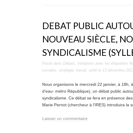
DEBAT PUBLIC AUTOU
NOUVEAU SIÈCLE, N
SYNDICALISME (SYLL
Posté dans
Débats
,
Initiatives
avec les étiquettes
No
sociales
,
stratégie
,
travail
,
unité
le
13 décembre 201
Nous organisons le mercredi 22 janvier, à 18h, à
d’eau- métro République), un débat public autou
syndicalisme. Ce débat se fera en présence des 
Marie Pernot (chercheur à l’IRES) introduira la soi
Laisser un commentaire