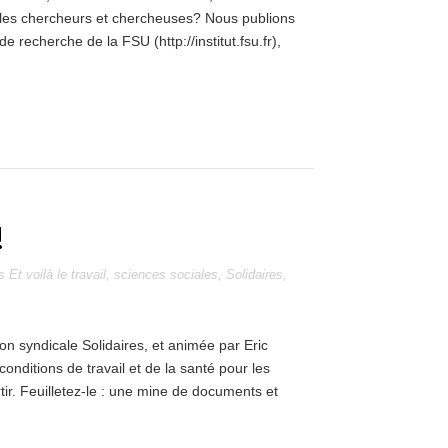
T, les chercheurs et chercheuses? Nous publions
de recherche de la FSU (http://institut.fsu.fr),
!
es
Et voilà le travail
,
sciences sociales
,
Solidaires
,
nion syndicale Solidaires, et animée par Eric
 conditions de travail et de la santé pour les
ir. Feuilletez-le : une mine de documents et