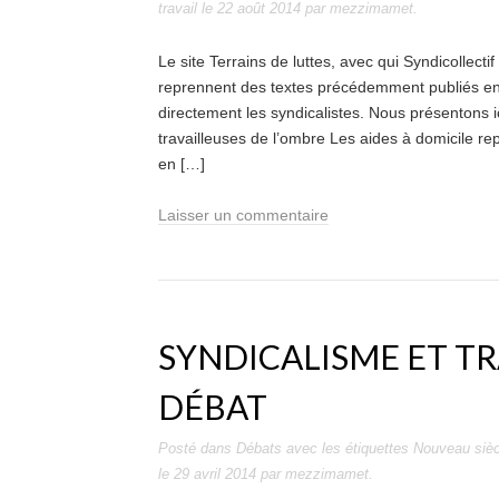
travail
le
22 août 2014
par
mezzimamet
.
Le site Terrains de luttes, avec qui Syndicollecti
reprennent des textes précédemment publiés en l
directement les syndicalistes. Nous présentons ic
travailleuses de l’ombre Les aides à domicile re
en […]
Laisser un commentaire
SYNDICALISME ET TRA
DÉBAT
Posté dans
Débats
avec les étiquettes
Nouveau sièc
le
29 avril 2014
par
mezzimamet
.