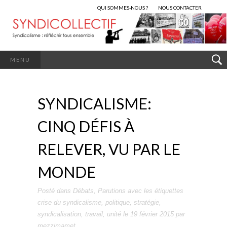
QUI SOMMES-NOUS ?
NOUS CONTACTER
MENU
SYNDICALISME:
CINQ DÉFIS À
RELEVER, VU PAR LE
MONDE
Posté dans
Débats
,
Parutions
avec les étiquettes
crise du syndicalisme
,
politique
,
stratégie
,
syndicalisation
,
travail
,
unité
le
19 février 2015
par
mezzimamet
.