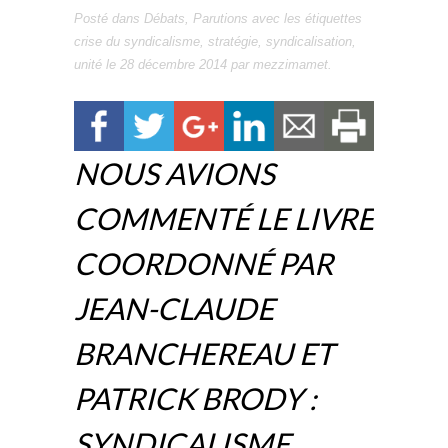
Posté dans
Débats
,
Parutions
avec les étiquettes
crise du syndicalisme
,
stratégie
,
syndicalisation
,
unité
le
28 décembre 2014
par
mezzimamet
.
NOUS AVIONS
COMMENTÉ LE LIVRE
COORDONNÉ PAR
JEAN-CLAUDE
BRANCHEREAU ET
PATRICK BRODY :
SYNDICALISME,