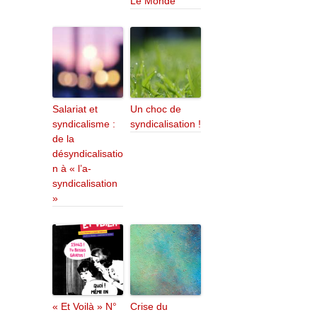
Le Monde
Salariat et
Un choc de
syndicalisme :
syndicalisation !
de la
désyndicalisatio
n à « l’a-
syndicalisation
»
« Et Voilà » N°
Crise du