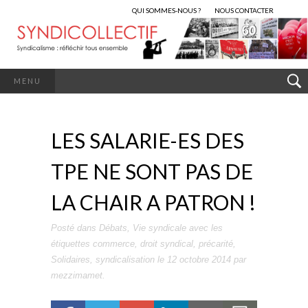
QUI SOMMES-NOUS ?
NOUS CONTACTER
MENU
LES SALARIE-ES DES
TPE NE SONT PAS DE
LA CHAIR A PATRON !
Posté dans
Débats
,
Vie syndicale
avec les
étiquettes
commerce
,
droit syndical
,
précarité
,
Solidaires
,
syndicalisation
le
12 octobre 2014
par
mezzimamet
.